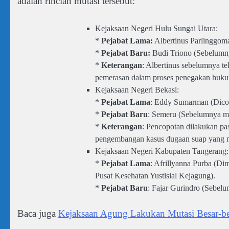
adalah rincian mutasi tersebut:
Kejaksaan Negeri Hulu Sungai Utara:
*
Pejabat Lama:
Albertinus Parlinggom
*
Pejabat Baru:
Budi Triono (Sebelumny
*
Keterangan
: Albertinus sebelumnya te
pemerasan dalam proses penegakan hukum
Kejaksaan Negeri Bekasi:
*
Pejabat Lama
: Eddy Sumarman (Dico
*
Pejabat Baru
: Semeru (Sebelumnya men
*
Keterangan
: Pencopotan dilakukan pa
pengembangan kasus dugaan suap yang m
Kejaksaan Negeri Kabupaten Tangerang:
*
Pejabat Lama
: Afrillyanna Purba (D
Pusat Kesehatan Yustisial Kejagung).
*
Pejabat Baru
: Fajar Gurindro (Sebelu
Baca juga
Kejaksaan Agung Lakukan Mutasi Besar-bes