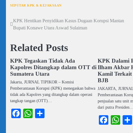
SEPUTAR KPK & KEJAKSAAN
KPK Hentikan Penyidikan Kasus Dugaan Korupsi Mantan
Navigasi
Bupati Konawe Utara Aswad Sulaiman
pos
Related Posts
KPK Tegaskan Tidak Ada
KPK Dalami P
Kapolres Ditangkap dalam OTT di
Ilham Akbar 
Sumatera Utara
Kamil Terkait
BJB
Jakarta, JURNAL TIPIKOR – Komisi
Pemberantasan Korupsi (KPK) menegaskan bahwa
JAKARTA, JURNAL 
tidak ada Kapolres yang ditangkap dalam operasi
Pemberantasan Korup
tangkap tangan (OTT)…
penjualan satu unit
dari putra Presiden
Facebook
WhatsApp
Share
Faceb
Wh