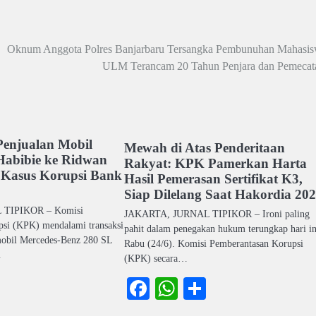
Oknum Anggota Polres Banjarbaru Tersangka Pembunuhan Mahasis
ULM Terancam 20 Tahun Penjara dan Pemecat
enjualan Mobil
Mewah di Atas Penderitaan
Habibie ke Ridwan
Rakyat: KPK Pamerkan Harta
 Kasus Korupsi Bank
Hasil Pemerasan Sertifikat K3,
Siap Dilelang Saat Hakordia 20
TIPIKOR – Komisi
JAKARTA, JURNAL TIPIKOR – Ironi paling
si (KPK) mendalami transaksi
pahit dalam penegakan hukum terungkap hari in
 mobil Mercedes-Benz 280 SL
Rabu (24/6). Komisi Pemberantasan Korupsi
…
(KPK) secara…
ook
atsApp
Share
Facebook
WhatsApp
Share