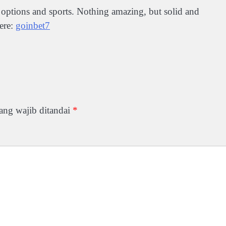
o options and sports. Nothing amazing, but solid and
ere:
goinbet7
ang wajib ditandai
*