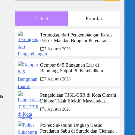
Latest
Popular
Terungkap dari Pengembangan Kasus,
Polsek Mandau Bongkar Peredaran
Sabu dan Ekstasi di Air Jamban, Tiga
7 Agustus 2026
Pelaku Diamankan
Gempur 645 Bangunan Liar di
Bandung, Satpol PP Kembalikan
Trotoar untuk Pejalan Kaki
7 Agustus 2026
Pengelolaan TJSL/CSR di Kota Cimahi
da
Diduga Tidak Efektif: Masyarakat
Desak Transparansi Penuh dan
6 Agustus 2026
Perbaikan Sistem
Polres Sukabumi Ungkap Kasus
Peredaran Sabu di Surade dan Ciemas,