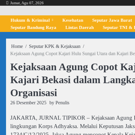
Skip
Jumat, Agu 07, 2026
to
content
Hukum & Kriminal
Kesehatan
Seputar Jawa Barat
Seputar Bandung Raya
Lintas Daerah
Seputar TNI & P
Home
Seputar KPK & Kejaksaan
Kejaksaan Agung Copot Kajari Hulu Sungai Utara dan Kajari Be
Kejaksaan Agung Copot Kaj
Kajari Bekasi dalam Langka
Organisasi
26 Desember 2025
by
Penulis
JAKARTA, JURNAL TIPIKOR – Kejaksaan Agung Repu
lingkungan Korps Adhyaksa. Melalui Keputusan Jak
1734/C/12/2025, Jaksa Agung mencopot Kepala Kejaks