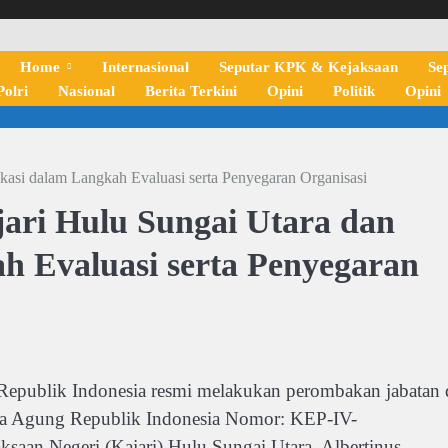
Home
Internasional
Seputar KPK & Kejaksaan
Se
olri
Nasional
Berita Terkini
Opini
Politik
Opini
kasi dalam Langkah Evaluasi serta Penyegaran Organisasi
ari Hulu Sungai Utara dan
h Evaluasi serta Penyegaran
blik Indonesia resmi melakukan perombakan jabatan 
sa Agung Republik Indonesia Nomor: KEP-IV-
aan Negeri (Kajari) Hulu Sungai Utara, Albertinus