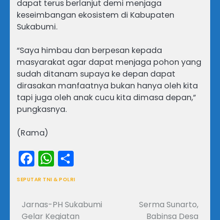
dapat terus berlanjut demi menjaga
keseimbangan ekosistem di Kabupaten
Sukabumi.
“Saya himbau dan berpesan kepada
masyarakat agar dapat menjaga pohon yang
sudah ditanam supaya ke depan dapat
dirasakan manfaatnya bukan hanya oleh kita
tapi juga oleh anak cucu kita dimasa depan,”
pungkasnya.
(Rama)
Facebook
WhatsApp
Share
SEPUTAR TNI & POLRI
Jarnas-PH Sukabumi
Serma Sunarto,
Navigasi
Gelar Kegiatan
Babinsa Desa