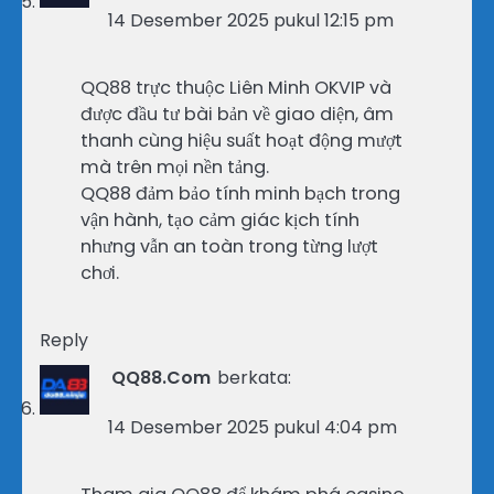
14 Desember 2025 pukul 12:15 pm
QQ88 trực thuộc Liên Minh OKVIP và
được đầu tư bài bản về giao diện, âm
thanh cùng hiệu suất hoạt động mượt
mà trên mọi nền tảng.
QQ88 đảm bảo tính minh bạch trong
vận hành, tạo cảm giác kịch tính
nhưng vẫn an toàn trong từng lượt
chơi.
Reply
QQ88.Com
berkata:
14 Desember 2025 pukul 4:04 pm