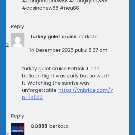
#dangnhapnew88 #dangkynew88
#casinonew88 #neu88
Reply
turkey gulet cruise
berkata:
14 Desember 2025 pukul 8:27 am
turkey gulet cruise Patrick J. The
balloon flight was early but so worth
it. Watching the sunrise was
unforgettable.
https://vnbride.com/?
p=14523
Reply
QQ888
berkata: