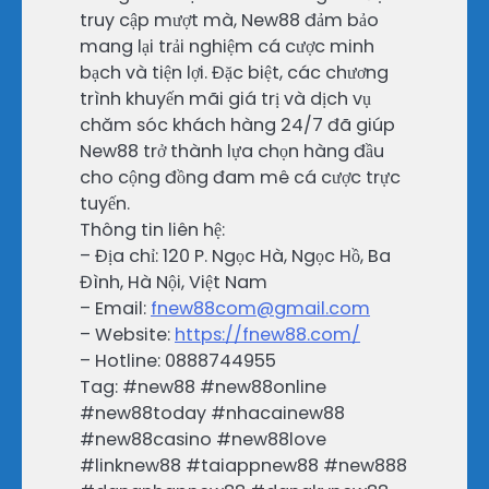
truy cập mượt mà, New88 đảm bảo
mang lại trải nghiệm cá cược minh
bạch và tiện lợi. Đặc biệt, các chương
trình khuyến mãi giá trị và dịch vụ
chăm sóc khách hàng 24/7 đã giúp
New88 trở thành lựa chọn hàng đầu
cho cộng đồng đam mê cá cược trực
tuyến.
Thông tin liên hệ:
– Địa chỉ: 120 P. Ngọc Hà, Ngọc Hồ, Ba
Đình, Hà Nội, Việt Nam
– Email:
fnew88com@gmail.com
– Website:
https://fnew88.com/
– Hotline: 0888744955
Tag: #new88 #new88online
#new88today #nhacainew88
#new88casino #new88love
#linknew88 #taiappnew88 #new888