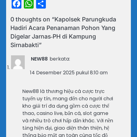
Facebook
WhatsApp
Share
0 thoughts on “
Kapolsek Parungkuda
Hadiri Acara Penanaman Pohon Yang
Digelar Jarnas‑PH di Kampung
Sirnabakti
”
NEW88
berkata:
14 Desember 2025 pukul 8:10 am
New88 là thương hiệu cá cược trực
tuyến uy tín, mang đến cho người chơi
kho giải trí đa dạng gồm cá cược thể
thao, casino live, bắn cá, slot game
và nhiều trò chơi hấp dẫn khác. Với nền
tảng hiện đại, giao diện thân thiện, hệ
thống bảo mật an toàn cùng tốc độ