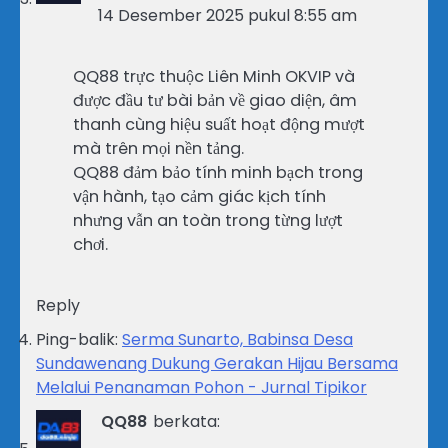
14 Desember 2025 pukul 8:55 am
QQ88 trực thuộc Liên Minh OKVIP và
được đầu tư bài bản về giao diện, âm
thanh cùng hiệu suất hoạt động mượt
mà trên mọi nền tảng.
QQ88 đảm bảo tính minh bạch trong
vận hành, tạo cảm giác kịch tính
nhưng vẫn an toàn trong từng lượt
chơi.
Reply
Ping-balik:
Serma Sunarto, Babinsa Desa
Sundawenang Dukung Gerakan Hijau Bersama
Melalui Penanaman Pohon - Jurnal Tipikor
QQ88
berkata: