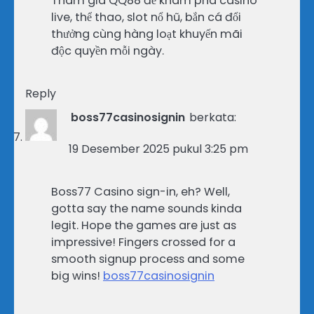
Tham gia QQ88 để khám phá casino
live, thể thao, slot nổ hũ, bắn cá đổi
thưởng cùng hàng loạt khuyến mãi
độc quyền mỗi ngày.
Reply
boss77casinosignin
berkata:
19 Desember 2025 pukul 3:25 pm
Boss77 Casino sign-in, eh? Well,
gotta say the name sounds kinda
legit. Hope the games are just as
impressive! Fingers crossed for a
smooth signup process and some
big wins!
boss77casinosignin