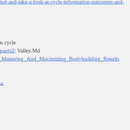
abol-and-take-a-look-at-cycle-information-outcomes-and-
n cycle
pants2/
Valley.Md
ycle_Mastering_And_Maximizing_Bodybuilding_Results
a
,