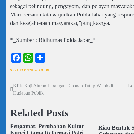
sebagai pelindung, pengayom, dan pelayan masyaraka
Mari bersama kita wujudkan Polda Jabar yang responsi
dan kesejahteraan masyarakat,”pungkasnya.
*_Sumber : Bidhumas Polda Jabar_*
Facebook
WhatsApp
Share
SEPUTAR TNI & POLRI
KPK Kaji Aturan Larangan Tahanan Tutup Wajah di
Lo
Navigasi
Hadapan Publik
pos
Related Posts
Pengamat: Perubahan Kultur
Riau Bentuk S
Kunci Utama Reformasi Polri