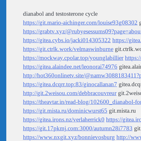
dianabol and testosterone cycle
https://git.mario-aichinger.com/louise93g08302
g
https://grabtv.xyz/@rubyesessums09?page=abou
https://gitea.cybs.io/jacki014305322
https://git
https://git.ctrlk.work/velmaswinburne
git.ctrlk.w
https://mockway.cpolar.top/younglabillier
https:
https://gitea.alaindee.net/leonorai74976
gitea.ala
http://hot360onlinetv.site/@namw3088183411?
https://gitea.dcqrr.top:83/ginocallanan7
gitea.dcq
http://git.2weisou.com/debbracouvreur
git.2wei
https://theavtar.in/read-blog/102600_dianabol-for
https://git.mista.ru/dominicwurst65
git.mista.ru
https://gitea.irons.nz/verlaherrick0
https://gitea.i
https://git.17pkmj.com:3000/autumn28i7783
gi
https://www.nxgit.xyz/bonnievosburg
http://ww