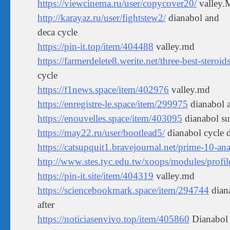
https://viewcinema.ru/user/copycover20/
valley.
http://karayaz.ru/user/fightstew2/
dianabol and
deca cycle
https://pin-it.top/item/404488
valley.md
https://farmerdelete8.werite.net/three-best-steroi
cycle
https://f1news.space/item/402976
valley.md
https://enregistre-le.space/item/299975
dianabol a
https://enouvelles.space/item/403095
dianabol su
https://may22.ru/user/bootlead5/
dianabol cycle 
https://catsupquit1.bravejournal.net/prime-10-an
http://www.stes.tyc.edu.tw/xoops/modules/prof
https://pin-it.site/item/404319
valley.md
https://sciencebookmark.space/item/294744
diana
after
https://noticiasenvivo.top/item/405860
Dianabol 