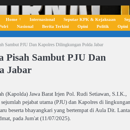
Home
Internasional
Seputar KPK & Kejaksaan
Se
olri
Nasional
Berita Terkini
Opini
Politik
Opini
sah Sambut PJU Dan Kapolres Dilingkungan Polda Jabar
ra Pisah Sambut PJU Dan
a Jabar
h (Kapolda) Jawa Barat Irjen Pol. Rudi Setiawan, S.I.K.,
 sejumlah pejabat utama (PJU) dan Kapolres di lingkunga
baru beserta bhayangkari yang bertempat di Aula Dit. Lanta
dmat, pada Jum'at (11/07/2025).