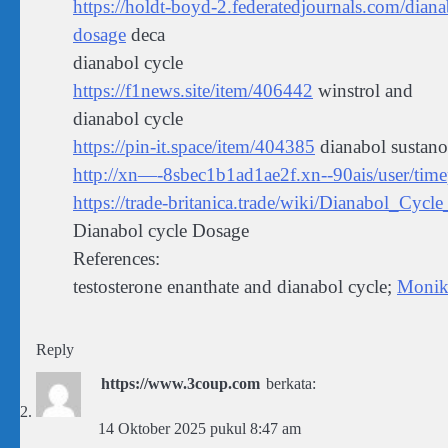
https://holdt-boyd-2.federatedjournals.com/dian
dosage
deca
dianabol cycle
https://f1news.site/item/406442
winstrol and
dianabol cycle
https://pin-it.space/item/404385
dianabol sustano
http://xn—-8sbec1b1ad1ae2f.xn--90ais/user/time
https://trade-britanica.trade/wiki/Dianabol_C
Dianabol cycle Dosage
References:
testosterone enanthate and dianabol cycle;
Monik
Reply
https://www.3coup.com
berkata:
14 Oktober 2025 pukul 8:47 am