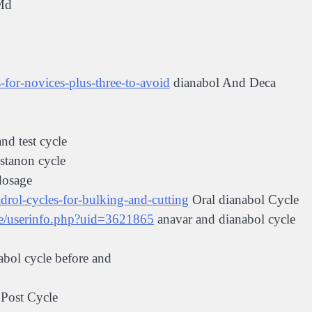
Md
ds-for-novices-plus-three-to-avoid
dianabol And Deca
nd test cycle
stanon cycle
dosage
adrol-cycles-for-bulking-and-cutting
Oral dianabol Cycle
ile/userinfo.php?uid=3621865
anavar and dianabol cycle
bol cycle before and
Post Cycle