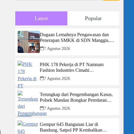
Latest
Popular
Dugaan Lemahnya Pengawasan dan
Penerapan SMKK di SDN Manggis,
Ketua Komisi IV “Kami Tidak Akan
7 Agustus 2026
Segan Menindak”
PHK 178 Pekerja di PT Namnam
Fashion Industries Cimahi
Dipertanyakan: Perusahaan Klaim Rugi,
7 Agustus 2026
Laporan Keuangan Justru Tunjukkan
Penurunan Laba.
Terungkap dari Pengembangan Kasus,
Polsek Mandau Bongkar Peredaran
Sabu dan Ekstasi di Air Jamban, Tiga
7 Agustus 2026
Pelaku Diamankan
Gempur 645 Bangunan Liar di
Bandung, Satpol PP Kembalikan
i