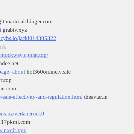
it.mario-aichinger.com
t
grabtv.xyz
ea.cybs.io/jacki014305322
ork
//mockway.cpolar.top/
indee.net
page=about
hot360onlinetv.site
rr.top
sou.com
-sale-effectivity-and-regulation.html
theavtar.in
rons.nz/verlaherrick0
t.17pkmj.com
w.nxgit.xyz