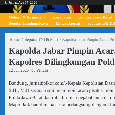
Skip
Jumat, Agu 07, 2026
to
content
Hukum & Kriminal
Kesehatan
Seputar Jawa Barat
Seputar Bandung Raya
Lintas Daerah
Seputar TNI & P
Home
Seputar TNI & Polri
Kapolda Jabar Pimpin Acara Pi
Kapolda Jabar Pimpin Aca
Kapolres Dilingkungan Pold
12 Juli 2025
by
Penulis
Bandung, jurnaltipikor.com/,-Kepala Kepolisian Daera
S.H., M.H secara resmi memimpin acara pisah sambut
Polda Jawa Barat dan dihadiri oleh pejabat lama dan 
Mapolda Jabar, dimana acara berlangsung dengan khi