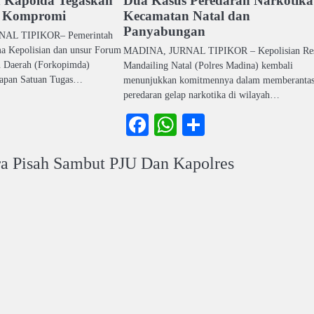
 Kapolda Tegaskan
Dua Kasus Peredaran Narkotika
a Kompromi
Kecamatan Natal dan
Panyabungan
AL TIPIKOR– Pemerintah
ma Kepolisian dan unsur Forum
MADINA, JURNAL TIPIKOR – Kepolisian Re
n Daerah (Forkopimda)
Mandailing Natal (Polres Madina) kembali
iapan Satuan Tugas…
menunjukkan komitmennya dalam memberanta
peredaran gelap narkotika di wilayah…
ook
atsApp
Share
Facebook
WhatsApp
Share
ra Pisah Sambut PJU Dan Kapolres