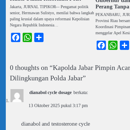
Gubernur dan
Perang Tanp
Jakarta, JURNAL TIPIKOR-– Pengamat politik
senior, Hermawan Sulistyo, menilai bahwa langkah
PEKANBARU, JURN
paling krusial dalam upaya reformasi Kepolisian
Provinsi Riau bersa
Negara Republik Indonesia…
Koordinasi Pimpina
menggelar Apel Kes
Facebook
WhatsApp
Share
Faceb
Wh
0 thoughts on “
Kapolda Jabar Pimpin Aca
Dilingkungan Polda Jabar
”
dianabol cycle dosage
berkata:
13 Oktober 2025 pukul 3:17 pm
dianabol and testosterone cycle