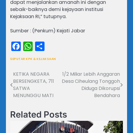
dapat menjalankan amanah ini dengan
sebaik-baiknya demi kejayaan institusi
Kejaksaan RI,” tutupnya.
Sumber : (Penkum) Kejati Jabar
Facebook
WhatsApp
Share
SEPUTAR KPK & KEJAKSAAN
KETIKA NEGARA
1/2 Miliar Lebih Anggaran
Navigasi
BERSENGKETA, 711
Desa Ciheulang Tonggoh
pos
SATWA
Diduga Dikorupsi
MENUNGGU MATI
Bendahara
Related Posts