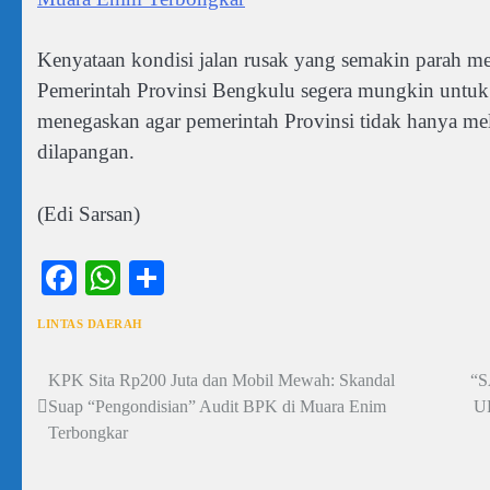
Kenyataan kondisi jalan rusak yang semakin parah m
Pemerintah Provinsi Bengkulu segera mungkin untuk 
menegaskan agar pemerintah Provinsi tidak hanya mel
dilapangan.
(Edi Sarsan)
Facebook
WhatsApp
Share
LINTAS DAERAH
KPK Sita Rp200 Juta dan Mobil Mewah: Skandal
“
Navigasi
Suap “Pengondisian” Audit BPK di Muara Enim
U
pos
Terbongkar