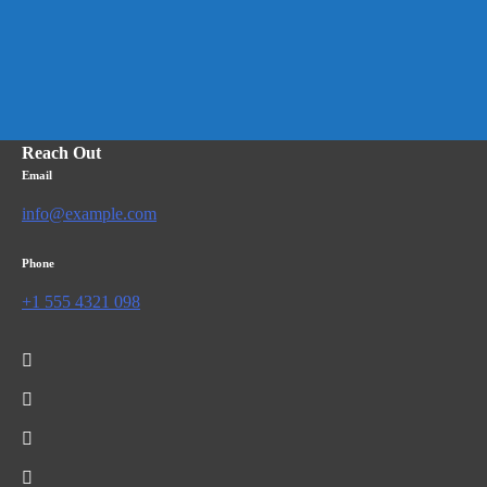
Reach Out
Email
info@example.com
Phone
+1 555 4321 098