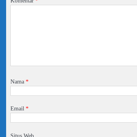
Komentar
*
Nama
*
Email
*
Situs Web