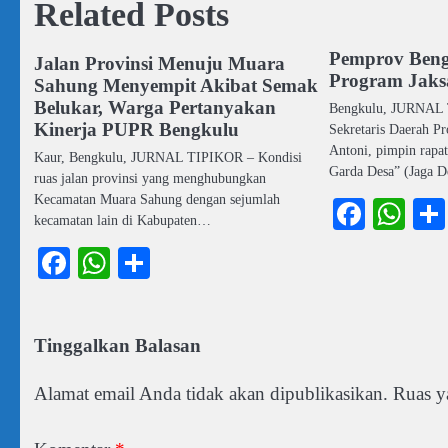
Related Posts
Pemprov Beng
Jalan Provinsi Menuju Muara
Program Jaks
Sahung Menyempit Akibat Semak
Belukar, Warga Pertanyakan
Bengkulu, JURNAL 
Kinerja PUPR Bengkulu
Sekretaris Daerah P
Antoni, pimpin rapat
Kaur, Bengkulu, JURNAL TIPIKOR – Kondisi
Garda Desa” (Jaga 
ruas jalan provinsi yang menghubungkan
Kecamatan Muara Sahung dengan sejumlah
Faceb
Wh
kecamatan lain di Kabupaten…
Facebook
WhatsApp
Share
Tinggalkan Balasan
Alamat email Anda tidak akan dipublikasikan.
Ruas y