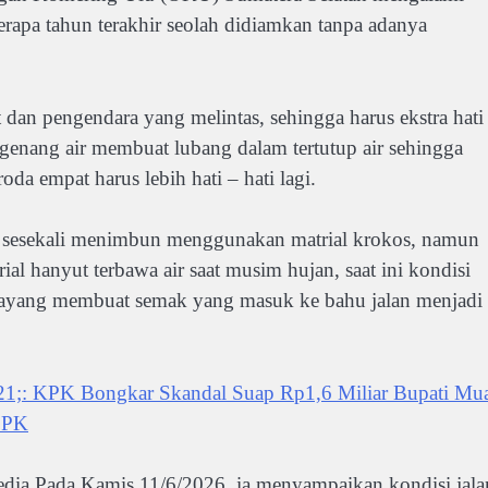
berapa tahun terakhir seolah didiamkan tanpa adanya
 dan pengendara yang melintas, sehingga harus ekstra hati
ergenang air membuat lubang dalam tertutup air sehingga
a empat harus lebih hati – hati lagi.
a sesekali menimbun menggunakan matrial krokos, namun
ial hanyut terbawa air saat musim hujan, saat ini kondisi
s bayang membuat semak yang masuk ke bahu jalan menjadi
: KPK Bongkar Skandal Suap Rp1,6 Miliar Bupati Mu
BPK
media Pada Kamis 11/6/2026, ia menyampaikan kondisi jala