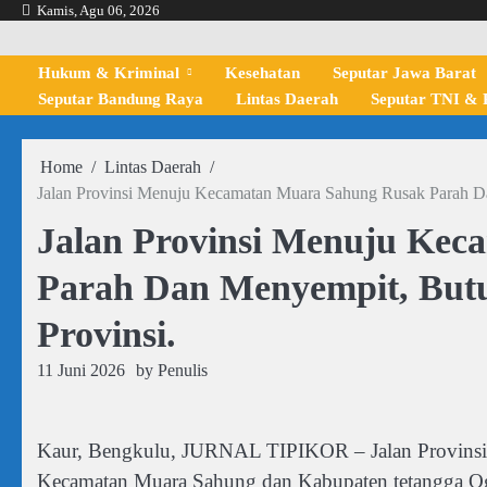
Skip
Kamis, Agu 06, 2026
to
content
Hukum & Kriminal
Kesehatan
Seputar Jawa Barat
Seputar Bandung Raya
Lintas Daerah
Seputar TNI & P
Home
Lintas Daerah
Jalan Provinsi Menuju Kecamatan Muara Sahung Rusak Parah Da
Jalan Provinsi Menuju Ke
Parah Dan Menyempit, Butu
Provinsi.
11 Juni 2026
by
Penulis
Kaur, Bengkulu, JURNAL TIPIKOR – Jalan Provins
Kecamatan Muara Sahung dan Kabupaten tetangga O