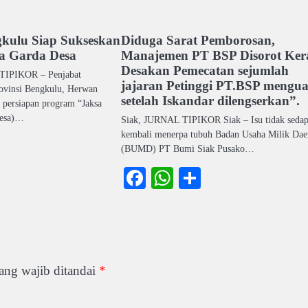
kulu Siap Sukseskan
Diduga Sarat Pemborosan,
a Garda Desa
Manajemen PT BSP Disorot Ker
Desakan Pemecatan sejumlah
TIPIKOR – Penjabat
jajaran Petinggi PT.BSP mengua
rovinsi Bengkulu, Herwan
setelah Iskandar dilengserkan”.
 persiapan program “Jaksa
Desa)…
Siak, JURNAL TIPIKOR Siak – Isu tidak seda
kembali menerpa tubuh Badan Usaha Milik Dae
ook
atsApp
Share
(BUMD) PT Bumi Siak Pusako…
Facebook
WhatsApp
Share
ang wajib ditandai
*