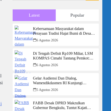
Latest
Popular
Kebersamaan Masyarakat dalam
Perayaan Tradisi Hajat Bumi di Desa
Jayamukti Kecamatan Banyusari
6 Agustus 2026
Di Tengah Defisit Rp109 Miliar, LSM
KOMPAS Cimahi Tantang Pemkot:
Hentikan Budaya Tutup-Tutupan, Buka
6 Agustus 2026
Data Keuangan Sekarang!
l
Gelar Audiensi Dan Dialog,
si
Wamendikdasmen RI Kunjungi
Kabupaten Sukabumi, 174 Sekolah
5 Agustus 2026
Mendapat Bantuan Rehabilitasi
FABB Desak DPRD Makzulkan
i
Gubernur Bengkulu, Tuntut Kajati