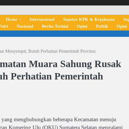
Home
Internasional
Seputar KPK & Kejaksaan
Se
olri
Nasional
Berita Terkini
Opini
Politik
Opini
n Menyempit, Butuh Perhatian Pemerintah Provinsi.
camatan Muara Sahung Rusak
h Perhatian Pemerintah
i yang menghubungkan beberapa Kecamatan menuju
gan Komering Ulu (OKU) Sumatera Selatan mengalami