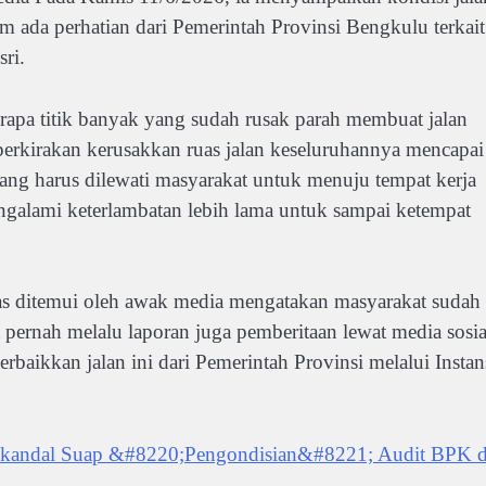
lum ada perhatian dari Pemerintah Provinsi Bengkulu terkait
ri.
berapa titik banyak yang sudah rusak parah membuat jalan
perkirakan kerusakkan ruas jalan keseluruhannya mencapai
 yang harus dilewati masyarakat untuk menuju tempat kerja
alami keterlambatan lebih lama untuk sampai ketempat
tas ditemui oleh awak media mengatakan masyarakat sudah
 pernah melalu laporan juga pemberitaan lewat media sosia
baikkan jalan ini dari Pemerintah Provinsi melalui Instan
Skandal Suap &#8220;Pengondisian&#8221; Audit BPK d