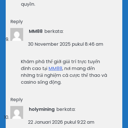
quyền.
Reply
MM88
berkata:
30 November 2025 pukul 8:46 am
Khám phá thế giới giải trí trực tuyến
đỉnh cao tại
MM88
, nơi mang đến
những trải nghiệm cá cược thể thao và
casino sống động.
Reply
holymining
berkata:
22 Januari 2026 pukul 9:22 am