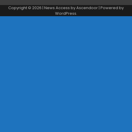
Copyright © 2026
| News Access by
Ascendoor
| Powered by
WordPress
.