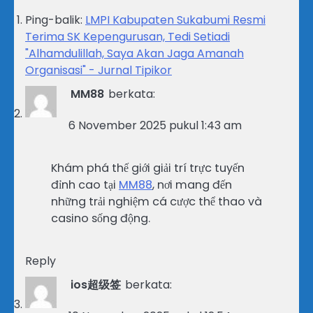
Ping-balik:
LMPI Kabupaten Sukabumi Resmi
Terima SK Kepengurusan, Tedi Setiadi
"Alhamdulillah, Saya Akan Jaga Amanah
Organisasi" - Jurnal Tipikor
MM88
berkata:
6 November 2025 pukul 1:43 am
Khám phá thế giới giải trí trực tuyến
đỉnh cao tại
MM88
, nơi mang đến
những trải nghiệm cá cược thể thao và
casino sống động.
Reply
ios超级签
berkata: