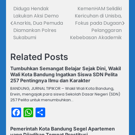
Diduga Hendak
KemenHAM Selidiki
Navigasi
Lakukan Aksi Demo
Kericuhan di Unisba,
pos
Anarkis, Dua Pemuda
Fokus pada Dugaan
Diamankan Polres
Pelanggaran
Sukabumi
Kebebasan Akademik
Related Posts
Tumbuhkan Semangat Belajar Sejak Dini, Wakil
Wali Kota Bandung Ingatkan Siswa SDN Pelita
257 Pentingnya Ilmu dan Karakter
BANDUNG, JURNAL TIPIKOR – Wakil Wali Kota Bandung,
Erwin, mengajak para siswa Sekolah Dasar Negeri (SDN)
257 Pelita untuk menumbuhkan…
Facebook
WhatsApp
Share
Pemerintah Kota Bandung Segel Apartemen
yang Dijadikan Tempat Prostitusi