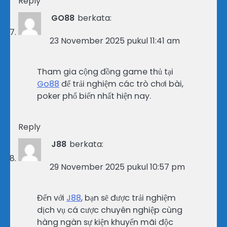
Reply
GO88
berkata:
23 November 2025 pukul 11:41 am
Tham gia cộng đồng game thủ tại
Go88
để trải nghiệm các trò chơi bài,
poker phổ biến nhất hiện nay.
Reply
J88
berkata:
29 November 2025 pukul 10:57 pm
Đến với
J88
, bạn sẽ được trải nghiệm
dịch vụ cá cược chuyên nghiệp cùng
hàng ngàn sự kiện khuyến mãi độc