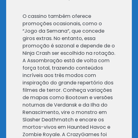
O cassino também oferece
promoções ocasionais, como o
“Jogo da Semana”, que concede
giros extras. No entanto, essa
promoção é sazonal e depende de o
Ninja Crash ser escolhido na rotação.
A Assombração está de volta com
força total, trazendo conteúdos
incríveis aos três modos com
inspiração do grande repertório dos
filmes de terror. Conheça variações
de mapas como Bootown e versões
noturnas de Verdansk e da Ilha do
Renascimento, vire o monstro em
Slasher Deathmatch e encare os
mortos-vivos em Haunted Havoc e
Zombie Royale. A CrazyGames foi