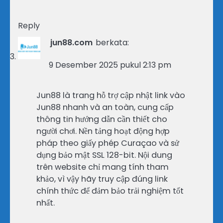
Reply
jun88.com
berkata:
9 Desember 2025 pukul 2:13 pm
Jun88 là trang hỗ trợ cập nhật link vào
Jun88 nhanh và an toàn, cung cấp
thông tin hướng dẫn cần thiết cho
người chơi. Nền tảng hoạt động hợp
pháp theo giấy phép Curaçao và sử
dụng bảo mật SSL 128-bit. Nội dung
trên website chỉ mang tính tham
khảo, vì vậy hãy truy cập đúng link
chính thức để đảm bảo trải nghiệm tốt
nhất.