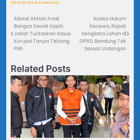
SEPUTAR KPK & KEJAKSAAN
Aliansi Aktivis Anak
Kuasa Hukum
Navigasi
Bangsa Desak Kejati
Kecewa, Rapat
pos
Jabar Tuntaskan Kasus
Sengketa Lahan di
Korupsi Tanpa Tebang
DPRD Bandung Tak
Pilih
Sesuai Undangan
Related Posts