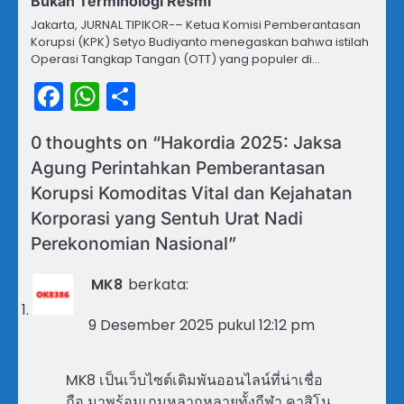
Bukan Terminologi Resmi
Jakarta, JURNAL TIPIKOR-– Ketua Komisi Pemberantasan
Korupsi (KPK) Setyo Budiyanto menegaskan bahwa istilah
Operasi Tangkap Tangan (OTT) yang populer di…
Facebook
WhatsApp
Share
0 thoughts on “
Hakordia 2025: Jaksa
Agung Perintahkan Pemberantasan
Korupsi Komoditas Vital dan Kejahatan
Korporasi yang Sentuh Urat Nadi
Perekonomian Nasional
”
MK8
berkata:
9 Desember 2025 pukul 12:12 pm
MK8 เป็นเว็บไซต์เดิมพันออนไลน์ที่น่าเชื่อ
ถือ มาพร้อมเกมหลากหลายทั้งกีฬา คาสิโน