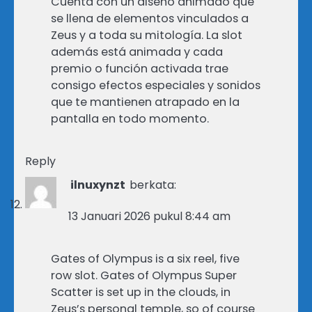
Cuenta con un diseño animado que
se llena de elementos vinculados a
Zeus y a toda su mitología. La slot
además está animada y cada
premio o función activada trae
consigo efectos especiales y sonidos
que te mantienen atrapado en la
pantalla en todo momento.
Reply
ilnuxynzt
berkata:
13 Januari 2026 pukul 8:44 am
Gates of Olympus is a six reel, five
row slot. Gates of Olympus Super
Scatter is set up in the clouds, in
Zeus’s personal temple, so of course