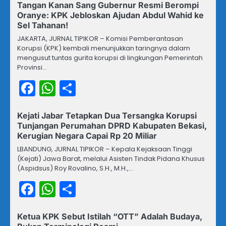
Tangan Kanan Sang Gubernur Resmi Berompi
Oranye: KPK Jebloskan Ajudan Abdul Wahid ke
Sel Tahanan!
JAKARTA, JURNAL TIPIKOR – Komisi Pemberantasan
Korupsi (KPK) kembali menunjukkan taringnya dalam
mengusut tuntas gurita korupsi di lingkungan Pemerintah
Provinsi…
Facebook
WhatsApp
Share
Kejati Jabar Tetapkan Dua Tersangka Korupsi
Tunjangan Perumahan DPRD Kabupaten Bekasi,
Kerugian Negara Capai Rp 20 Miliar
LBANDUNG, JURNAL TIPIKOR – Kepala Kejaksaan Tinggi
(Kejati) Jawa Barat, melalui Asisten Tindak Pidana Khusus
(Aspidsus) Roy Rovalino, S.H., M.H.,…
Facebook
WhatsApp
Share
Ketua KPK Sebut Istilah “OTT” Adalah Budaya,