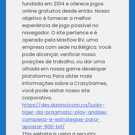
fundada em 2014 e oferece jogos
online gratuitos desde então. Nosso
objetivo é fornecer a melhor
experiência de jogo possível no
navegador. O site pertence e é
operado pela Maxflow BV, uma
empresa com sede na Bélgica. Você
pode alcançar, verificar nosso
posições de trabalho, ou dar uma
olhada em nossa game developer
plataforma. Para obter mais
informações sobre a CrazyGames,
você pode visitar nosso site
corporativo.
https://dev.davincicorp.ca/lucky-
tiger-da-pragmatic-play-analise-
completa-e-estrategias-para-
apostar-900-brl/
This website is using a security