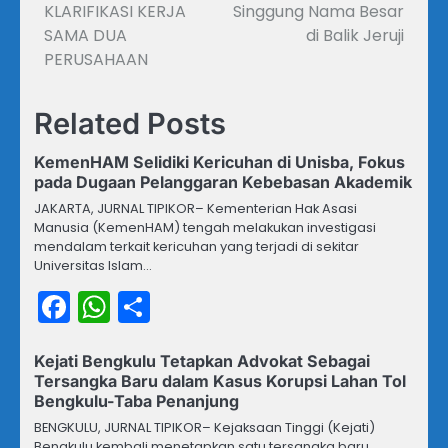
KLARIFIKASI KERJA
Singgung Nama Besar
SAMA DUA
di Balik Jeruji
PERUSAHAAN
Related Posts
KemenHAM Selidiki Kericuhan di Unisba, Fokus
pada Dugaan Pelanggaran Kebebasan Akademik
JAKARTA, JURNAL TIPIKOR– Kementerian Hak Asasi
Manusia (KemenHAM) tengah melakukan investigasi
mendalam terkait kericuhan yang terjadi di sekitar
Universitas Islam…
Facebook
WhatsApp
Share
Kejati Bengkulu Tetapkan Advokat Sebagai
Tersangka Baru dalam Kasus Korupsi Lahan Tol
Bengkulu-Taba Penanjung
BENGKULU, JURNAL TIPIKOR– Kejaksaan Tinggi (Kejati)
Bengkulu kembali menetapkan satu tersangka baru