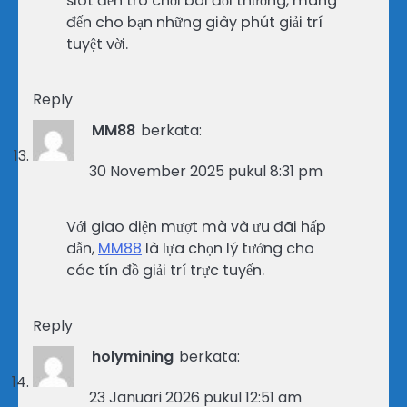
slot đến trò chơi bài đổi thưởng, mang
đến cho bạn những giây phút giải trí
tuyệt vời.
Reply
MM88
berkata:
30 November 2025 pukul 8:31 pm
Với giao diện mượt mà và ưu đãi hấp
dẫn,
MM88
là lựa chọn lý tưởng cho
các tín đồ giải trí trực tuyến.
Reply
holymining
berkata:
23 Januari 2026 pukul 12:51 am