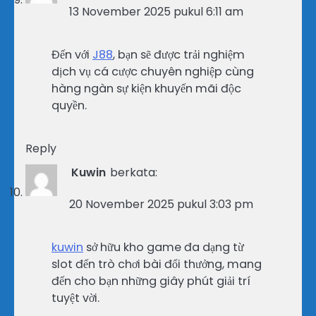
13 November 2025 pukul 6:11 am
Đến với
J88
, bạn sẽ được trải nghiệm
dịch vụ cá cược chuyên nghiệp cùng
hàng ngàn sự kiện khuyến mãi độc
quyền.
Reply
Kuwin
berkata:
20 November 2025 pukul 3:03 pm
kuwin
sở hữu kho game đa dạng từ
slot đến trò chơi bài đổi thưởng, mang
đến cho bạn những giây phút giải trí
tuyệt vời.