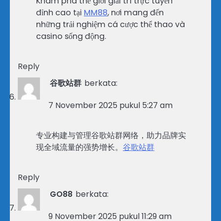
Khám phá thế giới giải trí trực tuyến
đỉnh cao tại
MM88
, nơi mang đến
những trải nghiệm cá cược thể thao và
casino sống động.
Reply
谷歌站群
berkata:
7 November 2025 pukul 5:27 am
专业构建与管理谷歌站群网络，助力品牌实
现全域流量的强势增长。
谷歌站群
Reply
GO88
berkata:
9 November 2025 pukul 11:29 am