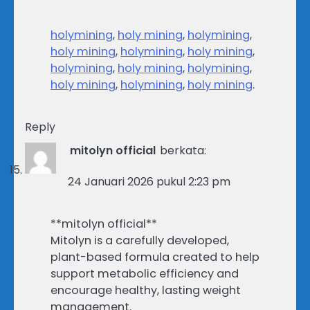
holymining
,
holy mining
,
holymining
,
holy mining
,
holymining
,
holy mining
,
holymining
,
holy mining
,
holymining
,
holy mining
,
holymining
,
holy mining
.
Reply
mitolyn official
berkata:
24 Januari 2026 pukul 2:23 pm
**mitolyn official**
Mitolyn is a carefully developed,
plant-based formula created to help
support metabolic efficiency and
encourage healthy, lasting weight
management.