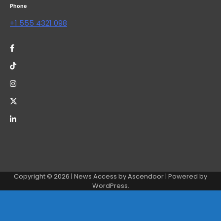
Phone
+1 555 4321 098
Copyright © 2026
| News Access by
Ascendoor
| Powered by
WordPress
.