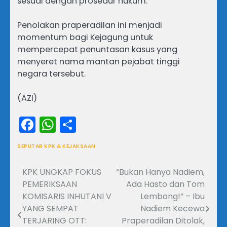
sesuai dengan prosedur hukum.
Penolakan praperadilan ini menjadi
momentum bagi Kejagung untuk
mempercepat penuntasan kasus yang
menyeret nama mantan pejabat tinggi
negara tersebut.
(AZI)
Facebook
WhatsApp
Share
SEPUTAR KPK & KEJAKSAAN
KPK UNGKAP FOKUS
“Bukan Hanya Nadiem,
Navigasi
PEMERIKSAAN
Ada Hasto dan Tom
pos
KOMISARIS INHUTANI V
Lembong!” – Ibu
YANG SEMPAT
Nadiem Kecewa
TERJARING OTT:
Praperadilan Ditolak,