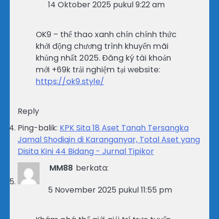
14 Oktober 2025 pukul 9:22 am
OK9 – thể thao xanh chín chính thức
khởi động chương trình khuyến mãi
khủng nhất 2025. Đăng ký tài khoản
mới +69k trải nghiệm tại website:
https://ok9.style/
Reply
Ping-balik:
KPK Sita 18 Aset Tanah Tersangka
Jamal Shodiqin di Karanganyar, Total Aset yang
Disita Kini 44 Bidang - Jurnal Tipikor
MM88
berkata:
5 November 2025 pukul 11:55 pm