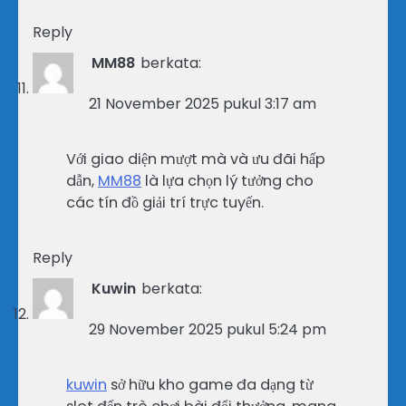
Reply
MM88
berkata:
21 November 2025 pukul 3:17 am
Với giao diện mượt mà và ưu đãi hấp
dẫn,
MM88
là lựa chọn lý tưởng cho
các tín đồ giải trí trực tuyến.
Reply
Kuwin
berkata:
29 November 2025 pukul 5:24 pm
kuwin
sở hữu kho game đa dạng từ