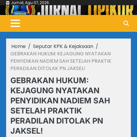
Skip
Jumat, Agu 07, 2026
to
content
Home
Seputar KPK & Kejaksaan
GEBRAKAN HUKUM: KEJAGUNG NYATAKAN
PENYIDIKAN NADIEM SAH SETELAH PRAKTIK
PERADILAN DITOLAK PN JAKSEL!
GEBRAKAN HUKUM:
KEJAGUNG NYATAKAN
PENYIDIKAN NADIEM SAH
SETELAH PRAKTIK
PERADILAN DITOLAK PN
JAKSEL!