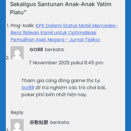
Sekaligus Santunan Anak-Anak Yatim
Piatu
”
Ping-balik:
KPK Dalami Status Mobil Mercedes-
Benz Ridwan Kamil untuk Optimalisasi
Pemulihan Aset Negara - Jurnal Tipikor
GO88
berkata:
7 November 2025 pukul 8:45 pm
Tham gia cộng đồng game thủ tại
Go88
để trải nghiệm các trò chơi bài,
poker phổ biến nhất hiện nay.
Reply
谷歌站群
berkata: