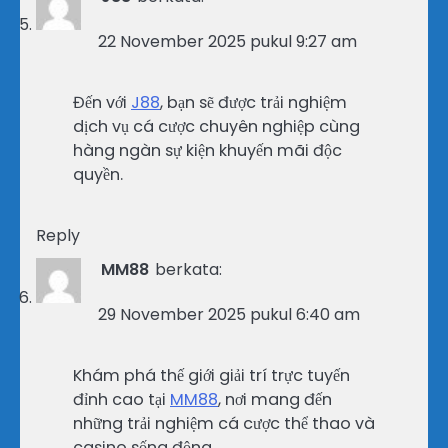
22 November 2025 pukul 9:27 am
Đến với
J88
, bạn sẽ được trải nghiệm
dịch vụ cá cược chuyên nghiệp cùng
hàng ngàn sự kiện khuyến mãi độc
quyền.
Reply
MM88
berkata:
29 November 2025 pukul 6:40 am
Khám phá thế giới giải trí trực tuyến
đỉnh cao tại
MM88
, nơi mang đến
những trải nghiệm cá cược thể thao và
casino sống động.