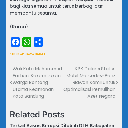
bagi kita semua untuk terus berbagi dan
membantu sesama.
(Rama)
Facebook
WhatsApp
Share
SEPUTAR JAWA BARAT
Wali Kota Muhammad
KPK Dalami Status
Navigasi
Farhan: Kekompakan
Mobil Mercedes-Benz
pos
Warga Benteng
Ridwan Kamil untuk
Utama Keamanan
Optimalisasi Pemulihan
Kota Bandung
Aset Negara
Related Posts
Terkait Kasus Korupsi Ditubuh DLH Kabupaten