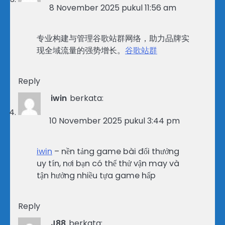
8 November 2025 pukul 11:56 am
专业构建与管理谷歌站群网络，助力品牌实
现全域流量的强势增长。
谷歌站群
Reply
iwin
berkata:
10 November 2025 pukul 3:44 pm
iwin
– nền tảng game bài đổi thưởng
uy tín, nơi bạn có thể thử vận may và
tận hưởng nhiều tựa game hấp
Reply
J88
berkata: