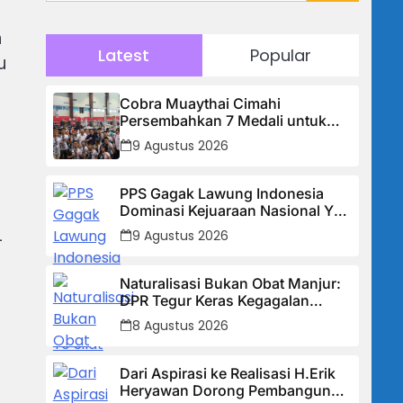
n
Latest
Popular
u
Cobra Muaythai Cimahi
Persembahkan 7 Medali untuk
Kota Cimahi di Kejurnas Muaythai
9 Agustus 2026
Indonesia 2026
PPS Gagak Lawung Indonesia
Dominasi Kejuaraan Nasional Yo
Silat 2026, Borong Tiga Medali
9 Agustus 2026
-
Emas
Naturalisasi Bukan Obat Manjur:
DPR Tegur Keras Kegagalan
Timnas, Sebut Potensi Anak
8 Agustus 2026
Bangsa Terabaikan Demi “Jalan
Pintas”
Dari Aspirasi ke Realisasi H.Erik
Heryawan Dorong Pembangunan