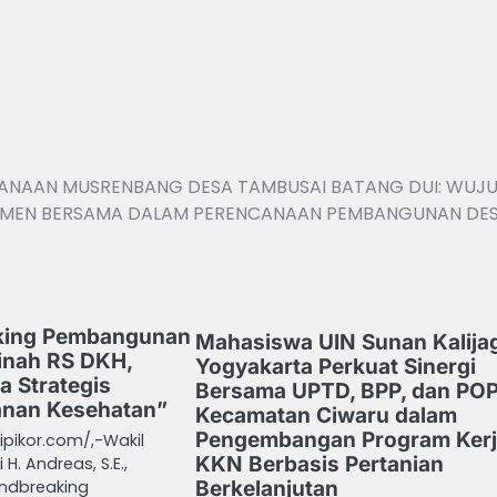
ANAAN MUSRENBANG DESA TAMBUSAI BATANG DUI: WUJ
MEN BERSAMA DALAM PERENCANAAN PEMBANGUNAN DE
king Pembangunan
Mahasiswa UIN Sunan Kalija
inah RS DKH,
Yogyakarta Perkuat Sinergi
a Strategis
Bersama UPTD, BPP, dan PO
anan Kesehatan”
Kecamatan Ciwaru dalam
Pengembangan Program Kerj
ipikor.com/,-Wakil
KKN Berbasis Pertanian
H. Andreas, S.E.,
ndbreaking
Berkelanjutan