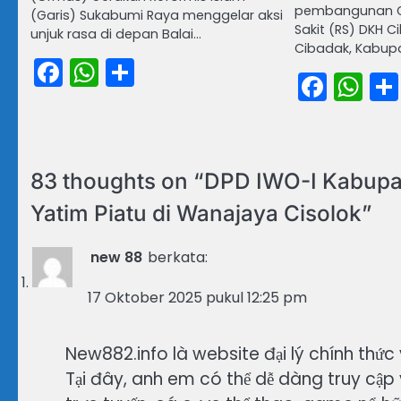
pembangunan G
(Garis) Sukabumi Raya menggelar aksi
Sakit (RS) DKH 
unjuk rasa di depan Balai…
Cibadak, Kabup
Facebook
WhatsApp
Share
Face
Wh
83 thoughts on “
DPD IWO-I Kabupa
Yatim Piatu di Wanajaya Cisolok
”
new 88
berkata:
17 Oktober 2025 pukul 12:25 pm
New882.info là website đại lý chính thức
Tại đây, anh em có thể dễ dàng truy cập 