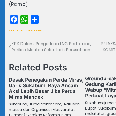
(Rama)
Facebook
WhatsApp
Share
SEPUTAR JAWA BARAT
KPK Dalami Pengadaan LNG Pertamina,
PELAKS
Navigasi
Periksa Mantan Sekretaris Perusahaan
KOMIT
pos
Related Posts
Groundbrea
Desak Penegakan Perda Miras,
Gedung Karl
Garis Sukabumi Raya Ancam
Wabup “Mitr
Aksi Lebih Besar Jika Perda
Perkuat Lay
Miras Mandek
Sukabumi,jurnalt
Sukabumi, Jurnaltipikor.com,-Ratusan
Bupati Sukabumi 
massa dari Organisasi Masyarakat
melakukan grou
(Ormas) Gerakan Reformis Islam