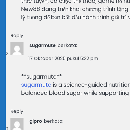
trực tuyến, cá cược thể thao, game nổ hũ, 
New88 đang triển khai chương trình tặng 
lý tưởng để bạn bắt đầu hành trình giải trí
Reply
sugarmute
berkata:
17 Oktober 2025 pukul 5:22 pm
**sugarmute**
sugarmute
is a science-guided nutriti
balanced blood sugar while supporting 
Reply
glpro
berkata: