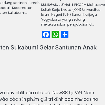
edung Karlinah Rumah
KUNINGAN, JURNAL TIPIKOR— Mahasisw
Cibadak, Kecamatan
Kuliah Kerja Nyata (KKN) Universitas
aten Sukabumi,…
Islam Negeri (UIN) Sunan Kalijaga
Yogyakarta yang sedang
book
atsApp
Share
melaksanakan pengabdian di…
Facebook
WhatsApp
Share
ten Sukabumi Gelar Santunan Anak
 và duy nhất của nhà cái New88 tại Việt Nam.
vào các sản phẩm giải trí đỉnh cao như casino