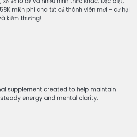
xổ số lô đề và nhiều hình thức khác. Đặc biệt,
58K miễn phí cho tất cả thành viên mới – cơ hội
 và kiếm thưởng!
onal supplement created to help maintain
steady energy and mental clarity.