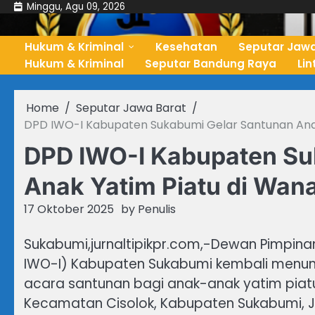
Skip
Minggu, Agu 09, 2026
to
content
Hukum & Kriminal
Kesehatan
Seputar Jawa
Hukum & Kriminal
Seputar Bandung Raya
Li
Home
Seputar Jawa Barat
DPD IWO-I Kabupaten Sukabumi Gelar Santunan Anak
DPD IWO-I Kabupaten Su
Anak Yatim Piatu di Wana
17 Oktober 2025
by
Penulis
Sukabumi,jurnaltipikpr.com,-Dewan Pimpina
IWO-I) Kabupaten Sukabumi kembali menun
acara santunan bagi anak-anak yatim piatu
Kecamatan Cisolok, Kabupaten Sukabumi, J