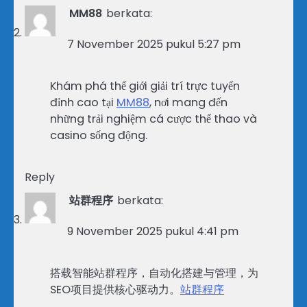
MM88
berkata:
7 November 2025 pukul 5:27 pm
Khám phá thế giới giải trí trực tuyến
đỉnh cao tại
MM88
, nơi mang đến
những trải nghiệm cá cược thể thao và
casino sống động.
Reply
站群程序
berkata:
9 November 2025 pukul 4:41 pm
搭载智能站群程序，自动化搭建与管理，为
SEO项目提供核心驱动力。
站群程序