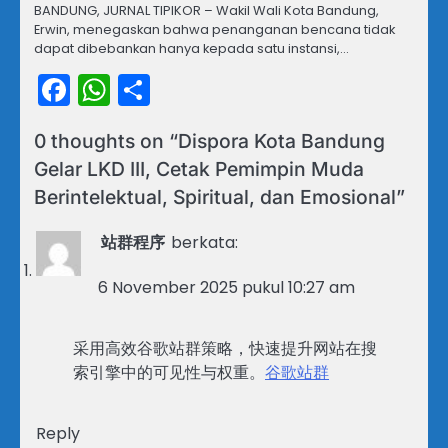
BANDUNG, JURNAL TIPIKOR – Wakil Wali Kota Bandung,
Erwin, menegaskan bahwa penanganan bencana tidak
dapat dibebankan hanya kepada satu instansi,…
Facebook
WhatsApp
Share
0 thoughts on “
Dispora Kota Bandung
Gelar LKD III, Cetak Pemimpin Muda
Berintelektual, Spiritual, dan Emosional
”
站群程序
berkata:
6 November 2025 pukul 10:27 am
采用高效谷歌站群策略，快速提升网站在搜
索引擎中的可见性与权重。
谷歌站群
Reply