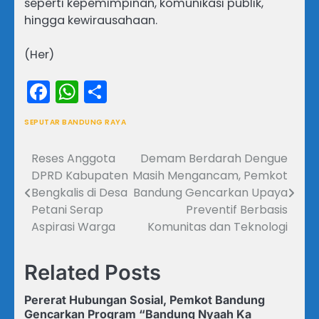
seperti kepemimpinan, komunikasi publik,
hingga kewirausahaan.
(Her)
Facebook
WhatsApp
Share
SEPUTAR BANDUNG RAYA
Reses Anggota
Demam Berdarah Dengue
Navigasi
DPRD Kabupaten
Masih Mengancam, Pemkot
pos
Bengkalis di Desa
Bandung Gencarkan Upaya
Petani Serap
Preventif Berbasis
Aspirasi Warga
Komunitas dan Teknologi
Related Posts
Pererat Hubungan Sosial, Pemkot Bandung
Gencarkan Program “Bandung Nyaah Ka