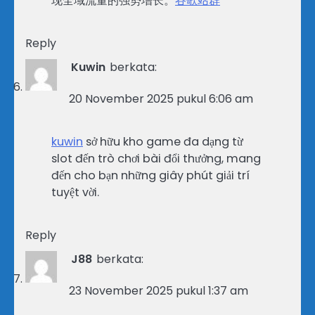
现全域流量的强势增长。
谷歌站群
Reply
Kuwin
berkata:
20 November 2025 pukul 6:06 am
kuwin
sở hữu kho game đa dạng từ
slot đến trò chơi bài đổi thưởng, mang
đến cho bạn những giây phút giải trí
tuyệt vời.
Reply
J88
berkata:
23 November 2025 pukul 1:37 am