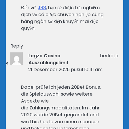
Đến với
J88
, bạn sẽ được trải nghiệm
dịch vụ cá cược chuyên nghiệp cùng
hàng ngàn sự kiện khuyến mãi độc
quyền.
Reply
Legzo Casino
berkata:
Auszahlungslimit
21 Desember 2025 pukul 10:41 am
Dabei prüfe ich jeden 20Bet Bonus,
die Spielauswahl sowie weitere
Aspekte wie
die Zahlungsmodalitäten. Im Jahr
2020 wurde 20Bet gegründet und
wird bis heute von einem seriösen
und bekannten Unternehmen