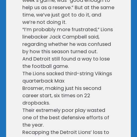
week’s game, was “good enough to
help us as a reserve.” But at the same
time, we’ve just got to do it, and
we’re not doing it.
“I’m probably more frustrated,” Lions
linebacker Jack Campbell said,
regarding whether he was confused
by how this season turned out.
And Detroit still found a way to lose
the football game.
The Lions sacked third-string Vikings
quarterback Max
Brosmer, making just his second
career start, six times on 22
dropbacks.
Their extremely poor play wasted
one of the best defensive efforts of
the year.
Recapping the Detroit Lions’ loss to