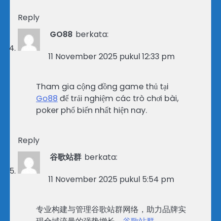
Reply
GO88
berkata:
11 November 2025 pukul 12:33 pm
Tham gia cộng đồng game thủ tại
Go88
để trải nghiệm các trò chơi bài,
poker phổ biến nhất hiện nay.
Reply
谷歌站群
berkata:
11 November 2025 pukul 5:54 pm
专业构建与管理谷歌站群网络，助力品牌实