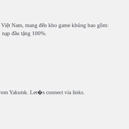
đầu Việt Nam, mang đến kho game khủng bao gồm:
,… nạp đầu tặng 100%.
rom Yakutsk. Let�s connect via links.