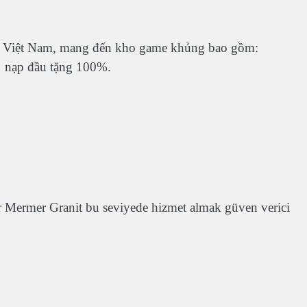
đầu Việt Nam, mang đến kho game khủng bao gồm:
,… nạp đầu tặng 100%.
Mermer Granit bu seviyede hizmet almak güven verici