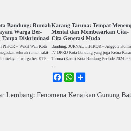
ota Bandung: Rumah
Karang Taruna: Tempat Menem
ayani Warga Ber-
Mental dan Membesarkan Cita-
Tanpa Diskriminasi
Cita Generasi Muda
IPIKOR – Wakil Wali Kota
Bandung, JURNAL TIPIKOR – Anggota Komis
egaskan seluruh rumah sakit
IV DPRD Kota Bandung yang juga Ketua Kara
jib melayani warga ber-KTP…
Taruna (Karta) Kota Bandung Periode 2024-20
…
ook
atsApp
Share
Facebook
WhatsApp
Share
sar Lembang: Fenomena Kenaikan Gunung Ba