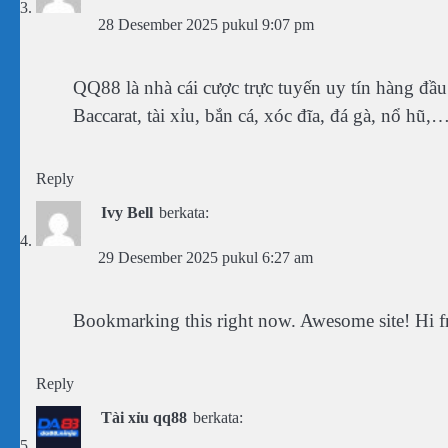
28 Desember 2025 pukul 9:07 pm
QQ88 là nhà cái cược trực tuyến uy tín hàng 
Baccarat, tài xỉu, bắn cá, xóc đĩa, đá gà, nổ hũ
Reply
Ivy Bell
berkata:
29 Desember 2025 pukul 6:27 am
Bookmarking this right now. Awesome site! Hi f
Reply
Tài xỉu qq88
berkata: