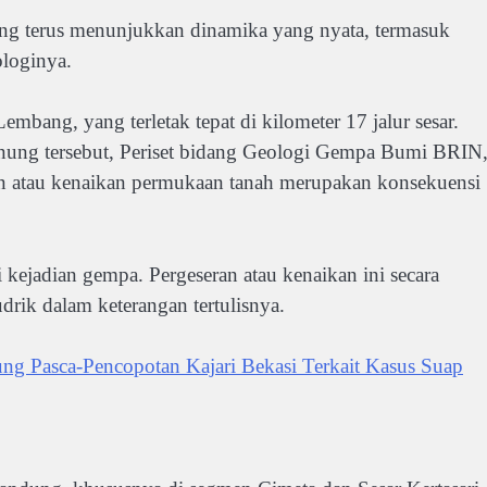
bang terus menunjukkan dinamika yang nyata, termasuk
ologinya.
embang, yang terletak tepat di kilometer 17 jalur sesar.
nung tersebut, Periset bidang Geologi Gempa Bumi BRIN
n atau kenaikan permukaan tanah merupakan konsekuensi
kejadian gempa. Pergeseran atau kenaikan ini secara
rik dalam keterangan tertulisnya.
g Pasca-Pencopotan Kajari Bekasi Terkait Kasus Suap