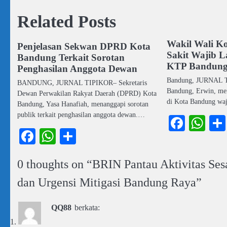
Related Posts
Wakil Wali K
Penjelasan Sekwan DPRD Kota
Sakit Wajib L
Bandung Terkait Sorotan
KTP Bandung 
Penghasilan Anggota Dewan
Bandung, JURNAL T
BANDUNG, JURNAL TIPIKOR– Sekretaris
Bandung, Erwin, men
Dewan Perwakilan Rakyat Daerah (DPRD) Kota
di Kota Bandung wa
Bandung, Yasa Hanafiah, menanggapi sorotan
publik terkait penghasilan anggota dewan.…
Faceb
Wh
Facebook
WhatsApp
Share
0 thoughts on “
BRIN Pantau Aktivitas Se
dan Urgensi Mitigasi Bandung Raya
”
QQ88
berkata: