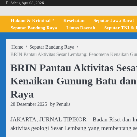
Skip
Sabtu, Agu 08, 2026
to
content
Hukum & Kriminal
Kesehatan
Seputar Jawa Barat
Seputar Bandung Raya
Lintas Daerah
Seputar TNI & P
Home
Seputar Bandung Raya
BRIN Pantau Aktivitas Sesar Lembang: Fenomena Kenaikan Gun
BRIN Pantau Aktivitas Ses
Kenaikan Gunung Batu dan 
Raya
28 Desember 2025
by
Penulis
JAKARTA, JURNAL TIPIKOR – Badan Riset dan Inova
aktivitas geologi Sesar Lembang yang membentang se