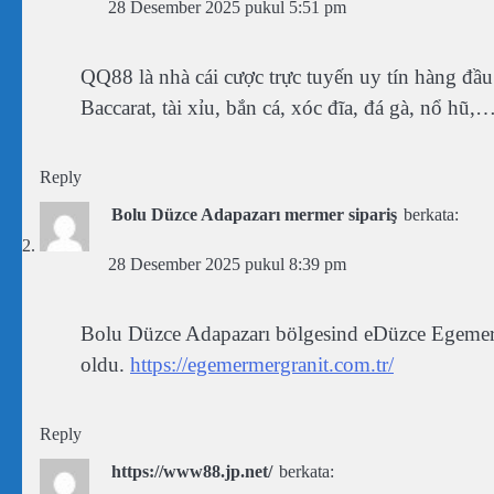
28 Desember 2025 pukul 5:51 pm
QQ88 là nhà cái cược trực tuyến uy tín hàng 
Baccarat, tài xỉu, bắn cá, xóc đĩa, đá gà, nổ hũ
Reply
Bolu Düzce Adapazarı mermer sipariş
berkata:
28 Desember 2025 pukul 8:39 pm
Bolu Düzce Adapazarı bölgesind eDüzce Egemer 
oldu.
https://egemermergranit.com.tr/
Reply
https://www88.jp.net/
berkata: