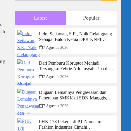
Latest
Popular
a.
bih
Indra Setiawan, S.E., Naik Gelanggang
Sebagai Balon Ketua DPK KNPI
Kecamatan Ciambar
7 Agustus 2026
ang
Dari Pemburu Koruptor Menjadi
Tersangka: Febrie Adriansyah Tiba di
Kejagung Berborgol, Bawa Map Biru
7 Agustus 2026
dan Senyum Penuh Teka-teki
Dugaan Lemahnya Pengawasan dan
Penerapan SMKK di SDN Manggis,
Ketua Komisi IV “Kami Tidak Akan
7 Agustus 2026
Segan Menindak”
PHK 178 Pekerja di PT Namnam
Fashion Industries Cimahi