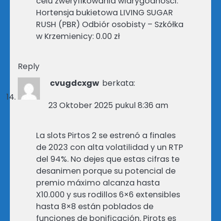
celu zweryfikowania wiarygodności.
Hortensja bukietowa LIVING SUGAR
RUSH (PBR) Odbiór osobisty – Szkółka
w Krzemienicy: 0.00 zł
Reply
cvugdcxgw
berkata:
23 Oktober 2025 pukul 8:36 am
La slots Pirtos 2 se estrenó a finales
de 2023 con alta volatilidad y un RTP
del 94%. No dejes que estas cifras te
desanimen porque su potencial de
premio máximo alcanza hasta
X10.000 y sus rodillos 6×6 extensibles
hasta 8×8 están poblados de
funciones de bonificación. Pirots es