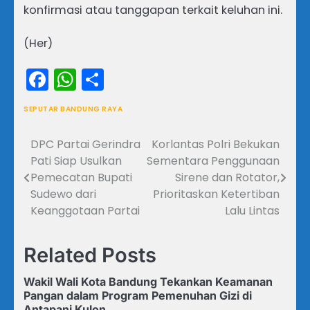
konfirmasi atau tanggapan terkait keluhan ini.
(Her)
Facebook
WhatsApp
Share
SEPUTAR BANDUNG RAYA
DPC Partai Gerindra
Korlantas Polri Bekukan
Navigasi
Pati Siap Usulkan
Sementara Penggunaan
pos
Pemecatan Bupati
Sirene dan Rotator,
Sudewo dari
Prioritaskan Ketertiban
Keanggotaan Partai
Lalu Lintas
Related Posts
Wakil Wali Kota Bandung Tekankan Keamanan
Pangan dalam Program Pemenuhan Gizi di
Antapani Kulon