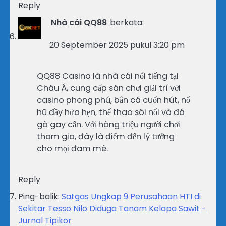
Reply
Nhà cái QQ88
berkata:
20 September 2025 pukul 3:20 pm
QQ88 Casino là nhà cái nổi tiếng tại
Châu Á, cung cấp sân chơi giải trí với
casino phong phú, bắn cá cuốn hút, nổ
hũ đầy hứa hẹn, thể thao sôi nổi và đá
gà gay cấn. Với hàng triệu người chơi
tham gia, đây là điểm đến lý tưởng
cho mọi đam mê.
Reply
Ping-balik:
Satgas Ungkap 9 Perusahaan HTI di
Sekitar Tesso Nilo Diduga Tanam Kelapa Sawit -
Jurnal Tipikor