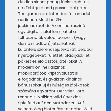
du dich sicher genug fühlst, geht es
um Echtgeld und grosse Jackpots.
The games are intended for an adult
audience. Must be 21+.
jackiejackpot.de Az online kaszinó
egy digitális platform, ahol a
felhasználók valódi pénzért (vagy
demó módban) játszhatnak
különféle szerencsejátékokat, például
nyerőgépeket, rulettet, blackjack-et,
pókert és élő osztós játékokat. A
modern online kaszinók
mobilbarátok, kriptovalutát is
elfogadnak, és gyakran kínálnak
bónuszokat új és hűséges játékosok
számára egyaránt. Der Stier Toro
rennt als Walking Wild über das
Spielfeld auf den Matador zu. Auf
seinem Weg hinterlässt er dabei Wild