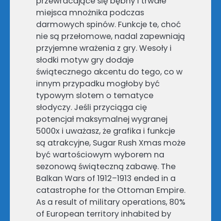
przewracające się bębny i trwałe
miejsca mnożnika podczas
darmowych spinów. Funkcje te, choć
nie są przełomowe, nadal zapewniają
przyjemne wrażenia z gry. Wesoły i
słodki motyw gry dodaje
świątecznego akcentu do tego, co w
innym przypadku mogłoby być
typowym slotem o tematyce
słodyczy. Jeśli przyciąga cię
potencjał maksymalnej wygranej
5000x i uważasz, że grafika i funkcje
są atrakcyjne, Sugar Rush Xmas może
być wartościowym wyborem na
sezonową świąteczną zabawę. The
Balkan Wars of 1912–1913 ended in a
catastrophe for the Ottoman Empire.
As a result of military operations, 80%
of European territory inhabited by