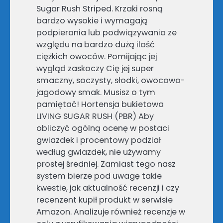
Sugar Rush Striped. Krzaki rosną
bardzo wysokie i wymagają
podpierania lub podwiązywania ze
względu na bardzo dużą ilość
ciężkich owoców. Pomijając jej
wygląd zaskoczy Cię jej super
smaczny, soczysty, słodki, owocowo-
jagodowy smak. Musisz o tym
pamiętać! Hortensja bukietowa
LIVING SUGAR RUSH (PBR) Aby
obliczyć ogólną ocenę w postaci
gwiazdek i procentowy podział
według gwiazdek, nie używamy
prostej średniej. Zamiast tego nasz
system bierze pod uwagę takie
kwestie, jak aktualność recenzji i czy
recenzent kupił produkt w serwisie
Amazon. Analizuje również recenzje w