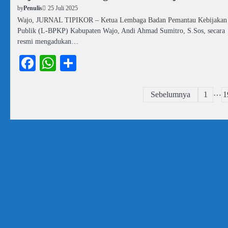
25 Juli 2025
by
Penulis
Wajo, JURNAL TIPIKOR – Ketua Lembaga Badan Pemantau Kebijakan
Publik (L-BPKP) Kabupaten Wajo, Andi Ahmad Sumitro, S.Sos, secara
resmi mengadukan…
Facebook
WhatsApp
Share
…
Paginasi
Sebelumnya
1
1
pos