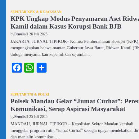
SEPUTAR KPK & KEJAKSAAN
KPK Ungkap Modus Penyamaran Aset Ridw
Kamil dalam Kasus Korupsi Bank BJB
26 Juli 2025
by
Penulis
JAKARTA, JURNAL TIPIKOR– Komisi Pemberantasan Korupsi (KPK)
mengungkapkan bahwa mantan Gubernur Jawa Barat, Ridwan Kamil (R
diduga menyamarkan kepemilikan sejumlah…
Facebook
WhatsApp
Share
SEPUTAR TNI & POLRI
Polsek Mandau Gelar “Jumat Curhat”: Perer
Komunikasi, Serap Aspirasi Masyarakat
25 Juli 2025
by
Penulis
MANDAU, JURNAL TIPIKOR – Kepolisian Sektor Mandau kembali
menggelar program rutin “Jumat Curhat” sebagai upaya mendekatkan dir
dan menjalin komunikasi…