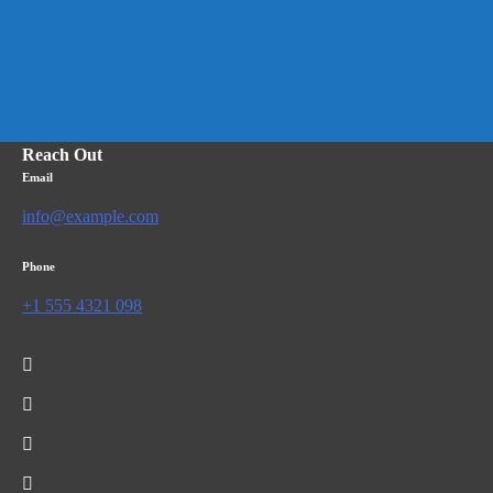
Reach Out
Email
info@example.com
Phone
+1 555 4321 098