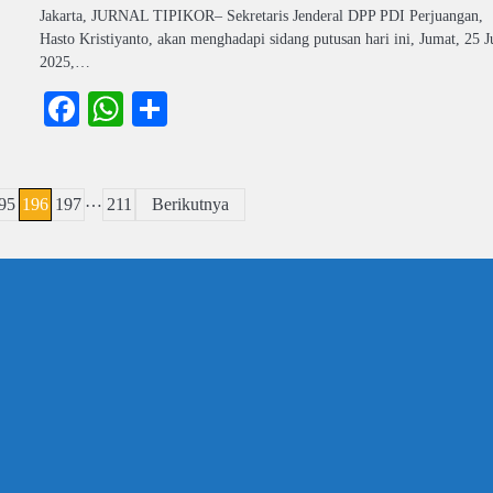
Jakarta, JURNAL TIPIKOR– Sekretaris Jenderal DPP PDI Perjuangan,
Hasto Kristiyanto, akan menghadapi sidang putusan hari ini, Jumat, 25 J
2025,…
Facebook
WhatsApp
Share
…
95
196
197
211
Berikutnya