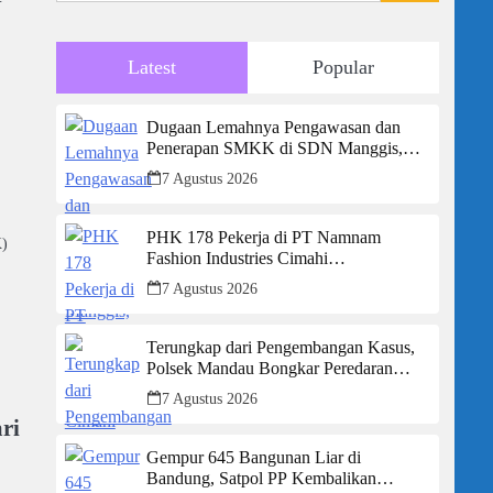
Latest
Popular
Dugaan Lemahnya Pengawasan dan
Penerapan SMKK di SDN Manggis,
Ketua Komisi IV “Kami Tidak Akan
7 Agustus 2026
Segan Menindak”
PHK 178 Pekerja di PT Namnam
K)
Fashion Industries Cimahi
n
Dipertanyakan: Perusahaan Klaim Rugi,
7 Agustus 2026
Laporan Keuangan Justru Tunjukkan
Penurunan Laba.
Terungkap dari Pengembangan Kasus,
Polsek Mandau Bongkar Peredaran
Sabu dan Ekstasi di Air Jamban, Tiga
7 Agustus 2026
Pelaku Diamankan
ri
Gempur 645 Bangunan Liar di
Bandung, Satpol PP Kembalikan