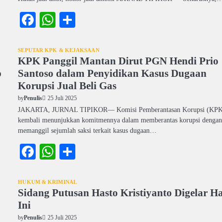
Facebook
WhatsApp
Share
SEPUTAR KPK & KEJAKSAAN
KPK Panggil Mantan Dirut PGN Hendi Prio
p
Santoso dalam Penyidikan Kasus Dugaan
Korupsi Jual Beli Gas
25 Juli 2025
by
Penulis
JAKARTA, JURNAL TIPIKOR–– Komisi Pemberantasan Korupsi (KP
kembali menunjukkan komitmennya dalam memberantas korupsi denga
memanggil sejumlah saksi terkait kasus dugaan…
Facebook
WhatsApp
Share
HUKUM & KRIMINAL
Sidang Putusan Hasto Kristiyanto Digelar Ha
Ini
25 Juli 2025
by
Penulis