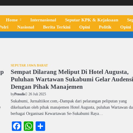
Home
Internasional
Seputar KPK & Kejaksaan
Se
olri
Nasional
Berita Terkini
Opini
Politik
Opini
SEPUTAR JAWA BARAT
up
Sempat Dilarang Meliput Di Hotel Augusta,
Puluhan Wartawan Sukabumi Gelar Audens
Dengan Pihak Manajemen
26 Juli 2025
by
Penulis
Sukabumi, Jurnaltiikor.com,-Dampak dari pelarangan peliputan yang
e
dikeluarkan oleh pihak manajemen Hotel Augusta, puluhan Wartawan da
berbagai Organisasi Kewartawan Se-Sukabumi Raya…
Facebook
WhatsApp
Share