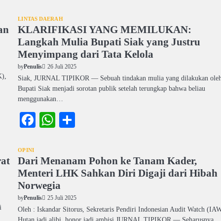
LINTAS DAERAH
an
KLARIFIKASI YANG MEMILUKAN:
Langkah Mulia Bupati Siak yang Justru
Menyimpang dari Tata Kelola
26 Juli 2025
by
Penulis
K),
Siak, JURNAL TIPIKOR — Sebuah tindakan mulia yang dilakukan ole
Bupati Siak menjadi sorotan publik setelah terungkap bahwa beliau
menggunakan…
Facebook
WhatsApp
Share
OPINI
at
Dari Menanam Pohon ke Tanam Kader,
Menteri LHK Sahkan Diri Digaji dari Hibah
Norwegia
25 Juli 2025
by
Penulis
i
Oleh : Iskandar Sitorus, Sekretaris Pendiri Indonesian Audit Watch (IA
Hutan jadi alibi, honor jadi ambisi JURNAL TIPIKOR — Seharusnya,