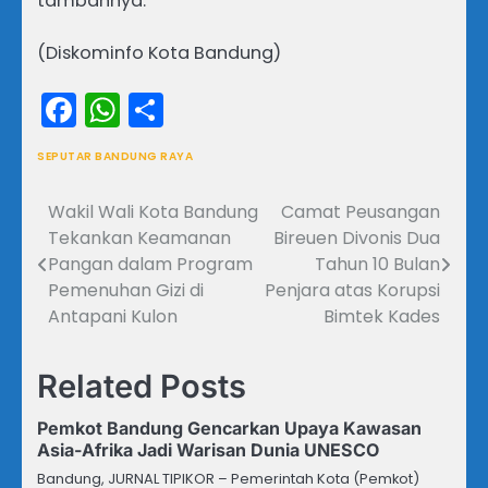
tambahnya.
(Diskominfo Kota Bandung)
Facebook
WhatsApp
Share
SEPUTAR BANDUNG RAYA
Wakil Wali Kota Bandung
Camat Peusangan
Navigasi
Tekankan Keamanan
Bireuen Divonis Dua
pos
Pangan dalam Program
Tahun 10 Bulan
Pemenuhan Gizi di
Penjara atas Korupsi
Antapani Kulon
Bimtek Kades
Related Posts
Pemkot Bandung Gencarkan Upaya Kawasan
Asia-Afrika Jadi Warisan Dunia UNESCO
Bandung, JURNAL TIPIKOR – Pemerintah Kota (Pemkot)