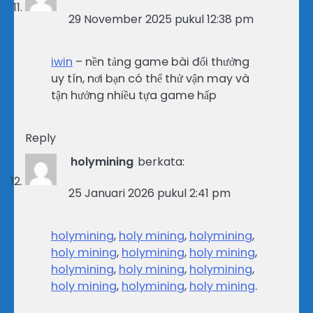
29 November 2025 pukul 12:38 pm
iwin
– nền tảng game bài đổi thưởng
uy tín, nơi bạn có thể thử vận may và
tận hưởng nhiều tựa game hấp
Reply
holymining
berkata:
25 Januari 2026 pukul 2:41 pm
holymining
,
holy mining
,
holymining
,
holy mining
,
holymining
,
holy mining
,
holymining
,
holy mining
,
holymining
,
holy mining
,
holymining
,
holy mining
.