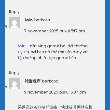
Reply
iwin
berkata:
7 November 2025 pukul 5:17 am
iwin
– nền tảng game bài đổi thưởng
uy tín, nơi bạn có thể thử vận may và
tận hưởng nhiều tựa game hấp
Reply
站群程序
berkata:
9 November 2025 pukul 5:37 pm
采用高效谷歌站群策略，快速提升网站在搜