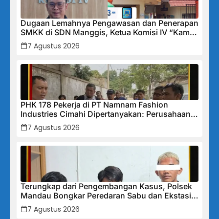
Dugaan Lemahnya Pengawasan dan Penerapan
SMKK di SDN Manggis, Ketua Komisi IV “Kami
Tidak Akan Segan Menindak”
7 Agustus 2026
PHK 178 Pekerja di PT Namnam Fashion
Industries Cimahi Dipertanyakan: Perusahaan
Klaim Rugi, Laporan Keuangan Justru
7 Agustus 2026
Tunjukkan Penurunan Laba.
Terungkap dari Pengembangan Kasus, Polsek
Mandau Bongkar Peredaran Sabu dan Ekstasi
di Air Jamban, Tiga Pelaku Diamankan
7 Agustus 2026