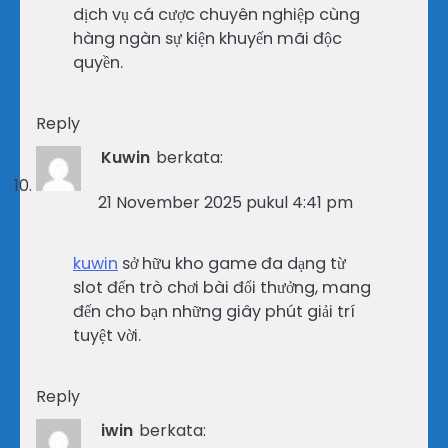
dịch vụ cá cược chuyên nghiệp cùng
hàng ngàn sự kiện khuyến mãi độc
quyền.
Reply
Kuwin
berkata:
21 November 2025 pukul 4:41 pm
kuwin
sở hữu kho game đa dạng từ
slot đến trò chơi bài đổi thưởng, mang
đến cho bạn những giây phút giải trí
tuyệt vời.
Reply
iwin
berkata: