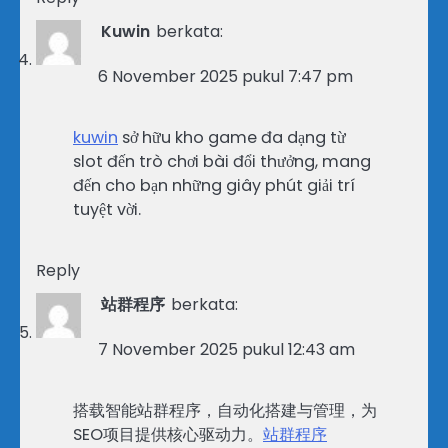
Kuwin
berkata:
6 November 2025 pukul 7:47 pm
kuwin
sở hữu kho game đa dạng từ
slot đến trò chơi bài đổi thưởng, mang
đến cho bạn những giây phút giải trí
tuyệt vời.
Reply
站群程序
berkata:
7 November 2025 pukul 12:43 am
搭载智能站群程序，自动化搭建与管理，为
SEO项目提供核心驱动力。
站群程序