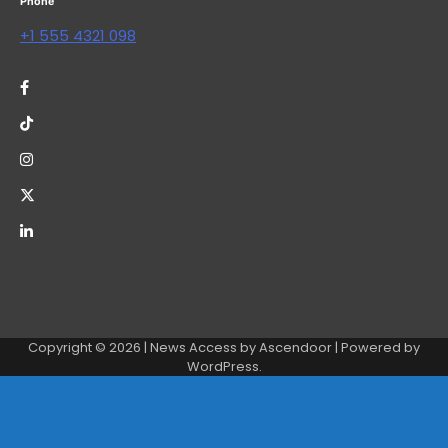
Phone
+1 555 4321 098
Copyright © 2026
| News Access by
Ascendoor
| Powered by
WordPress
.