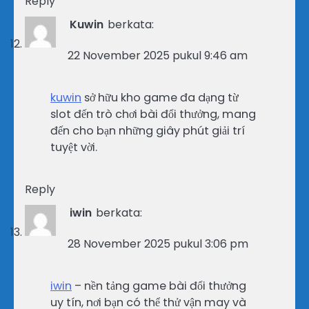
Reply
Kuwin
berkata:
22 November 2025 pukul 9:46 am
kuwin
sở hữu kho game đa dạng từ
slot đến trò chơi bài đổi thưởng, mang
đến cho bạn những giây phút giải trí
tuyệt vời.
Reply
iwin
berkata:
28 November 2025 pukul 3:06 pm
iwin
– nền tảng game bài đổi thưởng
uy tín, nơi bạn có thể thử vận may và