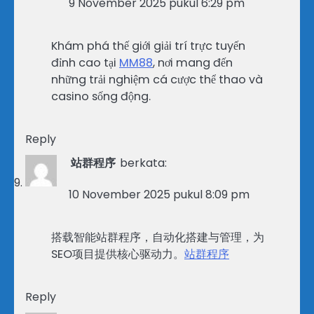
9 November 2025 pukul 6:29 pm
Khám phá thế giới giải trí trực tuyến
đỉnh cao tại
MM88
, nơi mang đến
những trải nghiệm cá cược thể thao và
casino sống động.
Reply
站群程序
berkata:
10 November 2025 pukul 8:09 pm
搭载智能站群程序，自动化搭建与管理，为
SEO项目提供核心驱动力。
站群程序
Reply