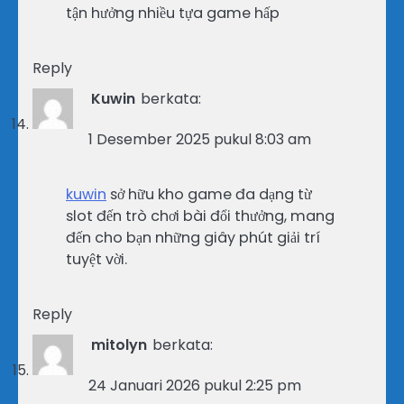
tận hưởng nhiều tựa game hấp
Reply
Kuwin
berkata:
1 Desember 2025 pukul 8:03 am
kuwin
sở hữu kho game đa dạng từ
slot đến trò chơi bài đổi thưởng, mang
đến cho bạn những giây phút giải trí
tuyệt vời.
Reply
mitolyn
berkata:
24 Januari 2026 pukul 2:25 pm