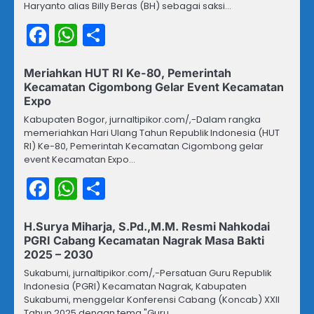
Haryanto alias Billy Beras (BH) sebagai saksi…
Facebook
WhatsApp
Share
Meriahkan HUT RI Ke-80, Pemerintah
Kecamatan Cigombong Gelar Event Kecamatan
Expo
Kabupaten Bogor, jurnaltipikor.com/,-Dalam rangka
memeriahkan Hari Ulang Tahun Republik Indonesia (HUT
RI) Ke-80, Pemerintah Kecamatan Cigombong gelar
event Kecamatan Expo…
Facebook
WhatsApp
Share
H.Surya Miharja, S.Pd.,M.M. Resmi Nahkodai
PGRI Cabang Kecamatan Nagrak Masa Bakti
2025 – 2030
Sukabumi, jurnaltipikor.com/,-Persatuan Guru Republik
Indonesia (PGRI) Kecamatan Nagrak, Kabupaten
Sukabumi, menggelar Konferensi Cabang (Koncab) XXII
Tahun 2025 dengan tema "Guru…