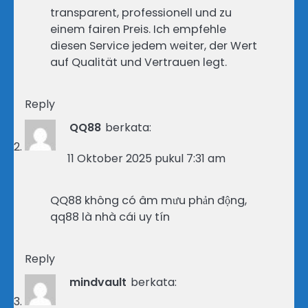
transparent, professionell und zu
einem fairen Preis. Ich empfehle
diesen Service jedem weiter, der Wert
auf Qualität und Vertrauen legt.
Reply
QQ88
berkata:
11 Oktober 2025 pukul 7:31 am
QQ88 không có âm mưu phản động,
qq88 là nhà cái uy tín
Reply
mindvault
berkata: