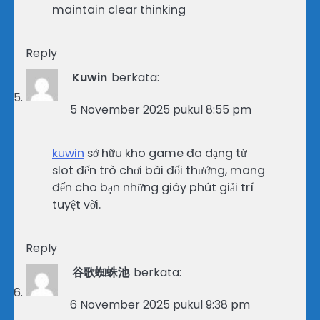
maintain clear thinking
Reply
Kuwin
berkata:
5 November 2025 pukul 8:55 pm
kuwin
sở hữu kho game đa dạng từ
slot đến trò chơi bài đổi thưởng, mang
đến cho bạn những giây phút giải trí
tuyệt vời.
Reply
谷歌蜘蛛池
berkata:
6 November 2025 pukul 9:38 pm