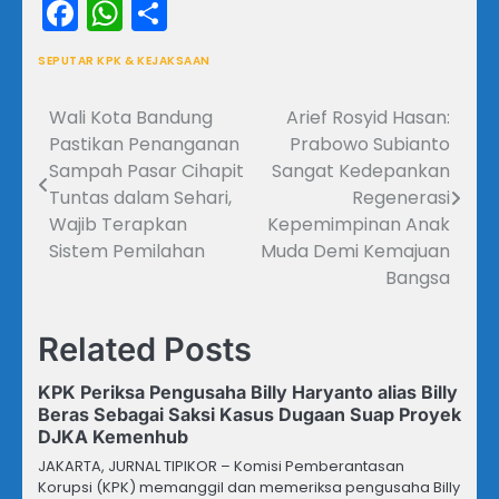
Facebook
WhatsApp
Share
SEPUTAR KPK & KEJAKSAAN
Wali Kota Bandung
Arief Rosyid Hasan:
Navigasi
Pastikan Penanganan
Prabowo Subianto
pos
Sampah Pasar Cihapit
Sangat Kedepankan
Tuntas dalam Sehari,
Regenerasi
Wajib Terapkan
Kepemimpinan Anak
Sistem Pemilahan
Muda Demi Kemajuan
Bangsa
Related Posts
KPK Periksa Pengusaha Billy Haryanto alias Billy
Beras Sebagai Saksi Kasus Dugaan Suap Proyek
DJKA Kemenhub
JAKARTA, JURNAL TIPIKOR – Komisi Pemberantasan
Korupsi (KPK) memanggil dan memeriksa pengusaha Billy