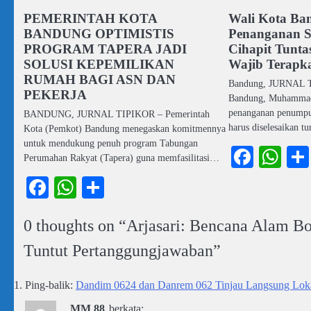
PEMERINTAH KOTA
Wali Kota Ba
BANDUNG OPTIMISTIS
Penanganan 
PROGRAM TAPERA JADI
Cihapit Tunta
SOLUSI KEPEMILIKAN
Wajib Terapk
RUMAH BAGI ASN DAN
Bandung, JURNAL T
PEKERJA
Bandung, Muhammad
penanganan penumpuk
BANDUNG, JURNAL TIPIKOR – Pemerintah
harus diselesaikan t
Kota (Pemkot) Bandung menegaskan komitmennya
untuk mendukung penuh program Tabungan
Faceb
Wh
Perumahan Rakyat (Tapera) guna memfasilitasi…
Facebook
WhatsApp
Share
0 thoughts on “
Arjasari: Bencana Alam B
Tuntut Pertanggungjawaban
”
Ping-balik:
Dandim 0624 dan Danrem 062 Tinjau Langsung Lokasi
MM 88
berkata: