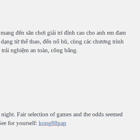
mang đến sân chơi giải trí đỉnh cao cho anh em đam
dạng từ thể thao, đến nổ hũ, cùng các chương trình
 trải nghiệm an toàn, công bằng.
night. Fair selection of games and the odds seemed
See for yourself:
kong88pap