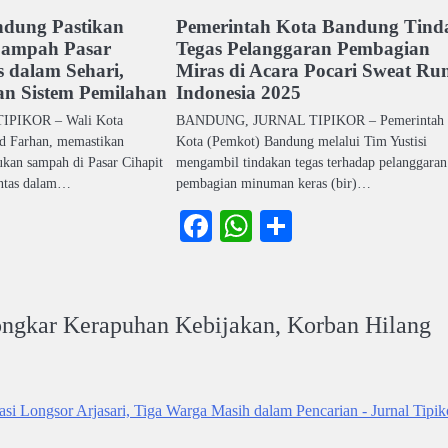
ndung Pastikan
Pemerintah Kota Bandung Tind
Sampah Pasar
Tegas Pelanggaran Pembagian
s dalam Sehari,
Miras di Acara Pocari Sweat Ru
an Sistem Pemilahan
Indonesia 2025
IPIKOR – Wali Kota
BANDUNG, JURNAL TIPIKOR – Pemerintah
 Farhan, memastikan
Kota (Pemkot) Bandung melalui Tim Yustisi
an sampah di Pasar Cihapit
mengambil tindakan tegas terhadap pelanggaran
untas dalam…
pembagian minuman keras (bir)…
ook
atsApp
Share
Facebook
WhatsApp
Share
ongkar Kerapuhan Kebijakan, Korban Hilang
 Longsor Arjasari, Tiga Warga Masih dalam Pencarian - Jurnal Tipik