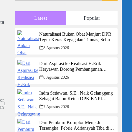
Latest
Popular
ta
Naturalisasi Bukan Obat Manjur: DPR
Tegur Keras Kegagalan Timnas, Sebut
Potensi Anak Bangsa Terabaikan Demi
8 Agustus 2026
“Jalan Pintas”
Dari Aspirasi ke Realisasi H.Erik
Heryawan Dorong Pembangunan
Infrastruktur Jalan Cikalong Bunder
8 Agustus 2026
Indra Setiawan, S.E., Naik Gelanggang
Sebagai Balon Ketua DPK KNPI
or
Kecamatan Ciambar
7 Agustus 2026
an
Dari Pemburu Koruptor Menjadi
Tersangka: Febrie Adriansyah Tiba di