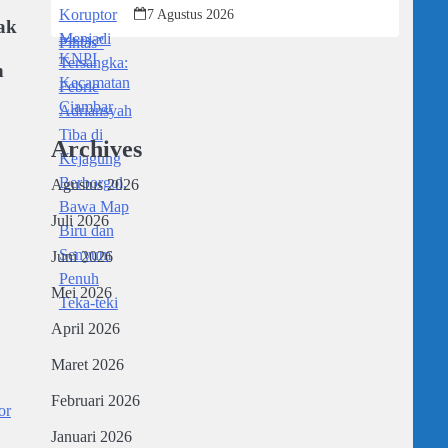
Kejagung Berborgol, Bawa Map Biru
7 Agustus 2026
dan Senyum Penuh Teka-teki
ak
n
Archives
Agustus 2026
Juli 2026
Juni 2026
Mei 2026
April 2026
Maret 2026
Februari 2026
or
Januari 2026