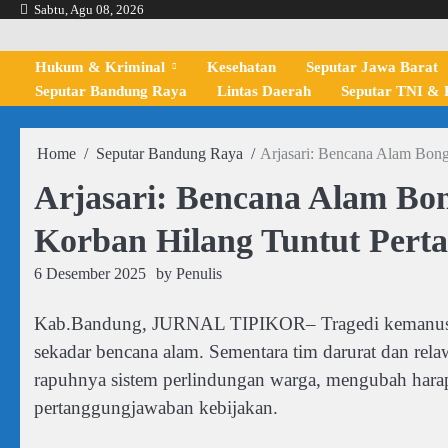
Skip
Sabtu, Agu 08, 2026
to
content
Hukum & Kriminal
Kesehatan
Seputar Jawa Barat
Seputar Bandung Raya
Lintas Daerah
Seputar TNI & P
Home
Seputar Bandung Raya
Arjasari: Bencana Alam Bon
Arjasari: Bencana Alam Bo
Korban Hilang Tuntut Per
6 Desember 2025
by
Penulis
Kab.Bandung, JURNAL TIPIKOR– Tragedi kemanusiaan
sekadar bencana alam. Sementara tim darurat dan rela
rapuhnya sistem perlindungan warga, mengubah harap
pertanggungjawaban kebijakan.