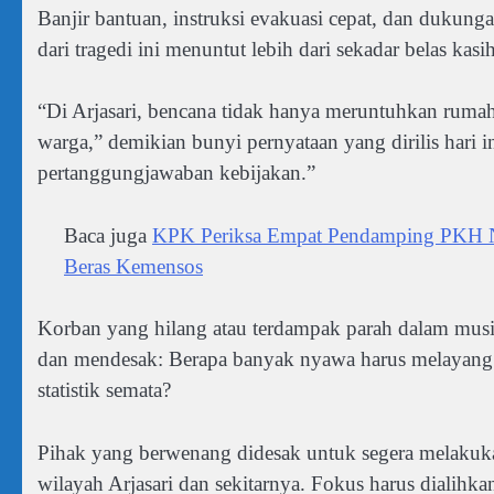
Banjir bantuan, instruksi evakuasi cepat, dan dukun
dari tragedi ini menuntut lebih dari sekadar belas ka
“Di Arjasari, bencana tidak hanya meruntuhkan ruma
warga,” demikian bunyi pernyataan yang dirilis hari in
pertanggungjawaban kebijakan.”
Baca juga
KPK Periksa Empat Pendamping PKH Ng
Beras Kemensos
Korban yang hilang atau terdampak parah dalam musib
dan mendesak: Berapa banyak nyawa harus melayang 
statistik semata?
Pihak yang berwenang didesak untuk segera melakukan
wilayah Arjasari dan sekitarnya. Fokus harus dialih