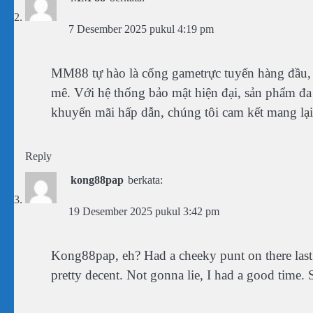
7 Desember 2025 pukul 4:19 pm
MM88 tự hào là cổng gametrực tuyến hàng đầu, 
mê. Với hệ thống bảo mật hiện đại, sản phẩm đa 
khuyến mãi hấp dẫn, chúng tôi cam kết mang lại
Reply
kong88pap
berkata:
19 Desember 2025 pukul 3:42 pm
Kong88pap, eh? Had a cheeky punt on there last 
pretty decent. Not gonna lie, I had a good time. 