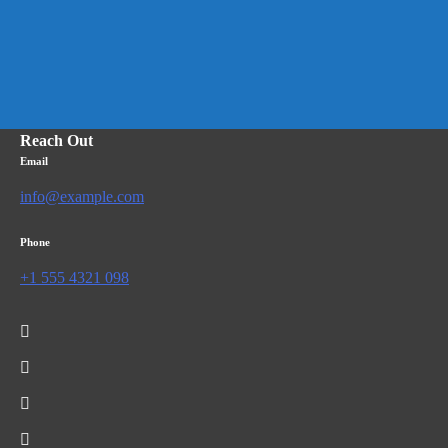
Reach Out
Email
info@example.com
Phone
+1 555 4321 098