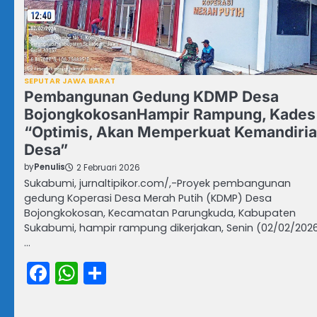
SEPUTAR JAWA BARAT
Pembangunan Gedung KDMP Desa
BojongkokosanHampir Rampung, Kades
“Optimis, Akan Memperkuat Kemandiri
Desa”
by
Penulis
2 Februari 2026
Sukabumi, jurnaltipikor.com/,-Proyek pembangunan
gedung Koperasi Desa Merah Putih (KDMP) Desa
Bojongkokosan, Kecamatan Parungkuda, Kabupaten
Sukabumi, hampir rampung dikerjakan, Senin (02/02/2026
…
Facebook
WhatsApp
Share