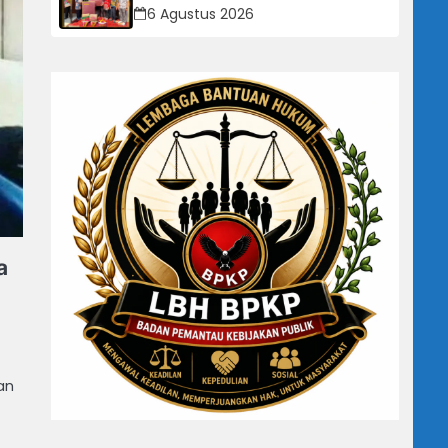
Serahkan Bantuan Bagi Rumah
6 Agustus 2026
Terdampak Bencana di Desa
Karangkancana
a
an