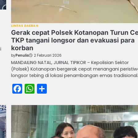
LINTAS DAERAH
Gerak cepat Polsek Kotanopan Turun C
TKP tangani longsor dan evakuasi para
korban
i
by
Penulis
2 Februari 2026
MANDAILING NATAL, JURNAL TIPIKOR – Kepolisian Sektor
(Polsek) Kotanopan bergerak cepat menangani peristi
longsor tebing di lokasi penambangan emas tradisional
Facebook
WhatsApp
Share