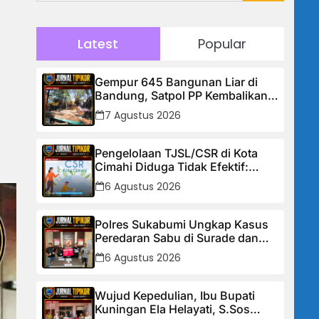
Latest
Popular
Gempur 645 Bangunan Liar di
Bandung, Satpol PP Kembalikan
Trotoar untuk Pejalan Kaki
7 Agustus 2026
Pengelolaan TJSL/CSR di Kota
Cimahi Diduga Tidak Efektif:
Masyarakat Desak Transparansi
6 Agustus 2026
Penuh dan Perbaikan Sistem
Polres Sukabumi Ungkap Kasus
Peredaran Sabu di Surade dan
Ciemas, Tiga Tersangka
6 Agustus 2026
Diamankan
Wujud Kepedulian, Ibu Bupati
Kuningan Ela Helayati, S.Sos