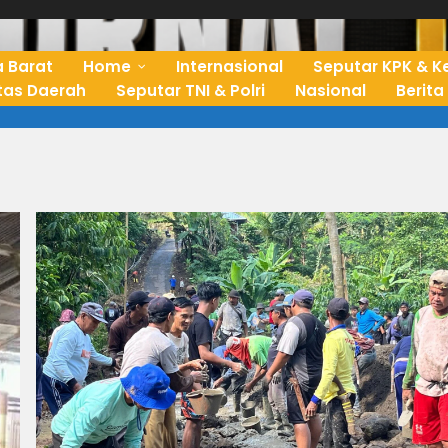
 Barat
Home
Internasional
Seputar KPK & K
ntas Daerah
Seputar TNI & Polri
Nasional
Berita