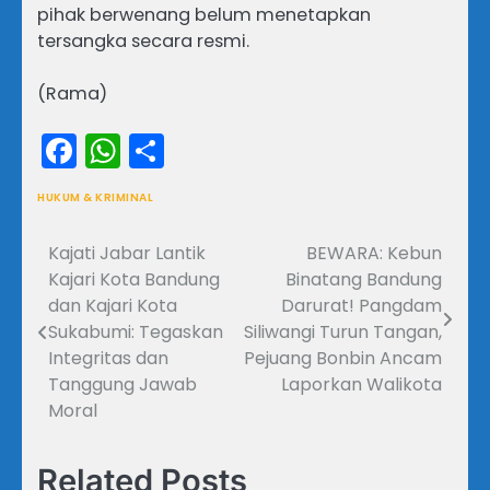
pihak berwenang belum menetapkan
tersangka secara resmi.
(Rama)
Facebook
WhatsApp
Share
HUKUM & KRIMINAL
Kajati Jabar Lantik
BEWARA: Kebun
Navigasi
Kajari Kota Bandung
Binatang Bandung
pos
dan Kajari Kota
Darurat! Pangdam
Sukabumi: Tegaskan
Siliwangi Turun Tangan,
Integritas dan
Pejuang Bonbin Ancam
Tanggung Jawab
Laporkan Walikota
Moral
Related Posts