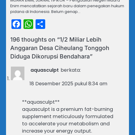
MUARA ENIM, JURNAL TIPIKOR – Pengadilan Negeri Muara
Enim mencatatkan sejarah baru dalam penegakan hukum
pidana di Indonesia. Belum genap…
Facebook
WhatsApp
Share
196 thoughts on “
1/2 Miliar Lebih
Anggaran Desa Ciheulang Tonggoh
Diduga Dikorupsi Bendahara
”
aquasculpt
berkata:
18 Desember 2025 pukul 8:34 am
**aquasculpt**
aquasculpt is a premium fat-burning
supplement meticulously formulated
to accelerate your metabolism and
increase your energy output.