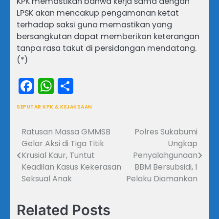
KPK memastikan bahwa kerja sama dengan
LPSK akan mencakup pengamanan ketat
terhadap saksi guna memastikan yang
bersangkutan dapat memberikan keterangan
tanpa rasa takut di persidangan mendatang.
(*)
Facebook
WhatsApp
Share
SEPUTAR KPK & KEJAKSAAN
Ratusan Massa GMMSB
Polres Sukabumi
Navigasi
Gelar Aksi di Tiga Titik
Ungkap
pos
Krusial Kaur, Tuntut
Penyalahgunaan
Keadilan Kasus Kekerasan
BBM Bersubsidi, 1
Seksual Anak
Pelaku Diamankan
Related Posts