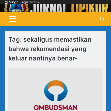
Skip
Minggu, Agu 09, 2026
to
content
Tag:
sekaligus memastikan
bahwa rekomendasi yang
keluar nantinya benar-