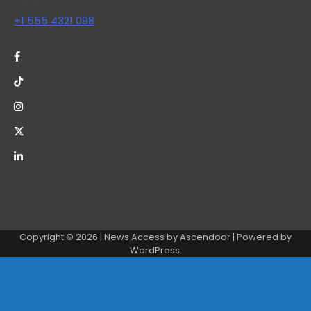
+1 555 4321 098
Copyright © 2026
| News Access by
Ascendoor
| Powered by
WordPress
.