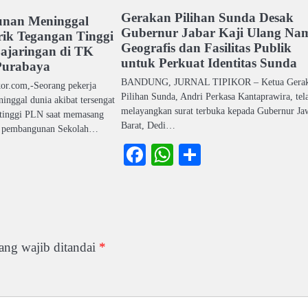
Gerakan Pilihan Sunda Desak
unan Meninggal
Gubernur Jabar Kaji Ulang Na
trik Tegangan Tinggi
Geografis dan Fasilitas Publik
ajaringan di TK
untuk Perkuat Identitas Sunda
Purabaya
BANDUNG, JURNAL TIPIKOR – Ketua Gera
kor.com,-Seorang pekerja
Pilihan Sunda, Andri Perkasa Kantaprawira, tel
inggal dunia akibat tersengat
melayangkan surat terbuka kepada Gubernur Ja
n tinggi PLN saat memasang
Barat, Dedi…
ek pembangunan Sekolah…
Facebook
WhatsApp
Share
ook
atsApp
Share
ang wajib ditandai
*