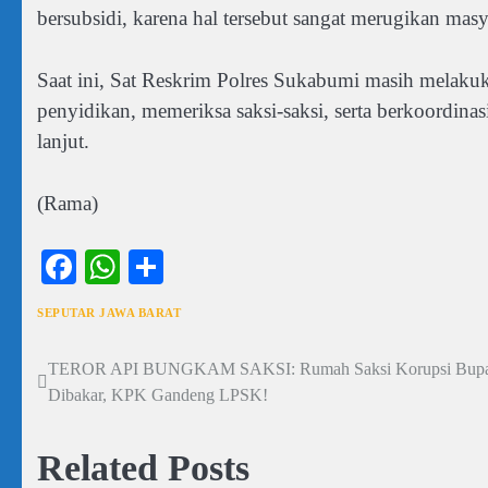
bersubsidi, karena hal tersebut sangat merugikan masy
Saat ini, Sat Reskrim Polres Sukabumi masih melak
penyidikan, memeriksa saksi-saksi, serta berkoordi
lanjut.
(Rama)
Facebook
WhatsApp
Share
SEPUTAR JAWA BARAT
TEROR API BUNGKAM SAKSI: Rumah Saksi Korupsi Bupat
Navigasi
Dibakar, KPK Gandeng LPSK!
pos
Related Posts