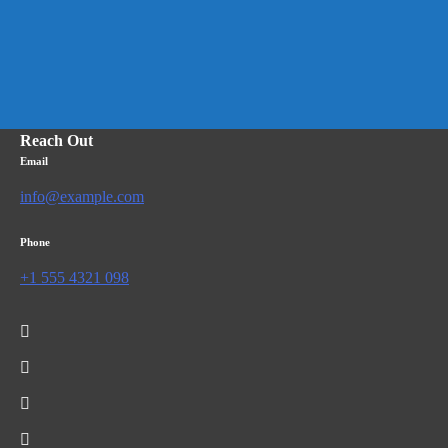
Reach Out
Email
info@example.com
Phone
+1 555 4321 098