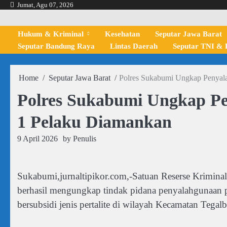
Skip
Jumat, Agu 07, 2026
to
content
Hukum & Kriminal
Kesehatan
Seputar Jawa Barat
Seputar Bandung Raya
Lintas Daerah
Seputar TNI & P
Home
Seputar Jawa Barat
Polres Sukabumi Ungkap Penyal
Polres Sukabumi Ungkap P
1 Pelaku Diamankan
9 April 2026
by
Penulis
Sukabumi,jurnaltipikor.com,-Satuan Reserse Kriminal
berhasil mengungkap tindak pidana penyalahgunaan
bersubsidi jenis pertalite di wilayah Kecamatan Teg