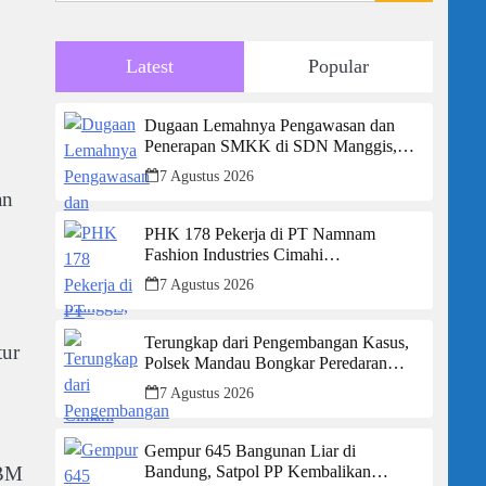
Latest
Popular
Dugaan Lemahnya Pengawasan dan
Penerapan SMKK di SDN Manggis,
Ketua Komisi IV “Kami Tidak Akan
7 Agustus 2026
Segan Menindak”
an
PHK 178 Pekerja di PT Namnam
Fashion Industries Cimahi
Dipertanyakan: Perusahaan Klaim Rugi,
7 Agustus 2026
Laporan Keuangan Justru Tunjukkan
Penurunan Laba.
Terungkap dari Pengembangan Kasus,
tur
Polsek Mandau Bongkar Peredaran
Sabu dan Ekstasi di Air Jamban, Tiga
7 Agustus 2026
Pelaku Diamankan
Gempur 645 Bangunan Liar di
Bandung, Satpol PP Kembalikan
BBM