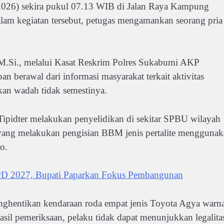
/2026) sekira pukul 07.13 WIB di Jalan Raya Kampung
lam kegiatan tersebut, petugas mengamankan seorang pria
M.Si., melalui Kasat Reskrim Polres Sukabumi AKP
 berawal dari informasi masyarakat terkait aktivitas
n wadah tidak semestinya.
 Tipidter melakukan penyelidikan di sekitar SPBU wilayah
 yang melakukan pengisian BBM jenis pertalite mengguna
o.
D 2027, Bupati Paparkan Fokus Pembangunan
nghentikan kendaraan roda empat jenis Toyota Agya warn
asil pemeriksaan, pelaku tidak dapat menunjukkan legalita