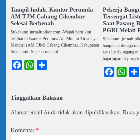
Tampil Indah, Kantor Perumda
Pekerja Bang
AM TJM Cabang Cikembar
Tersengat Lis
Selesai Berbenah
Saat Pasang B
PGRI Melati 
Sukabumi,jurnaltipikor.com,-Wajah baru kini
terlihat di Kantor Perumda Air Minum Tirta Jaya
Sukabumi,jurnaltipi
Mandiri (AM TJM) Cabang Cikembar, Kabupaten
bangunan diduga men
Sukabumi. Setelah melalui…
arus listrik teganga
bajaringan di proy
Facebook
WhatsApp
Share
Faceb
Wh
Tinggalkan Balasan
Alamat email Anda tidak akan dipublikasikan.
Ruas y
Komentar
*