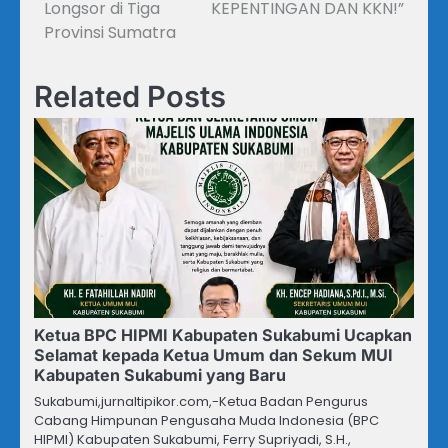
Longsor di Tiga
KEPENTINGAN DAN KKN!”
Provinsi Sumatra
Related Posts
Ketua BPC HIPMI Kabupaten Sukabumi Ucapkan
Selamat kepada Ketua Umum dan Sekum MUI
Kabupaten Sukabumi yang Baru
Sukabumi,jurnaltipikor.com,-Ketua Badan Pengurus
Cabang Himpunan Pengusaha Muda Indonesia (BPC
HIPMI) Kabupaten Sukabumi, Ferry Supriyadi, S.H.,