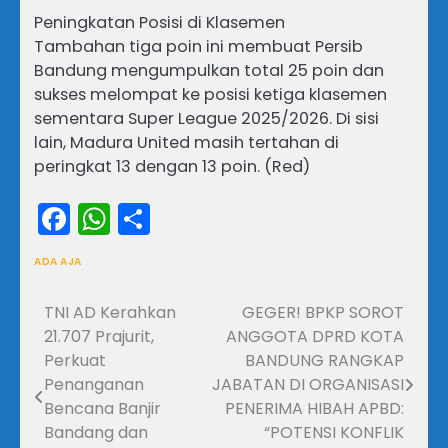
Peningkatan Posisi di Klasemen
Tambahan tiga poin ini membuat Persib
Bandung mengumpulkan total 25 poin dan
sukses melompat ke posisi ketiga klasemen
sementara Super League 2025/2026. Di sisi
lain, Madura United masih tertahan di
peringkat 13 dengan 13 poin. (Red)
Facebook
WhatsApp
Share
ADA AJA
TNI AD Kerahkan
GEGER! BPKP SOROT
Navigasi
21.707 Prajurit,
ANGGOTA DPRD KOTA
pos
Perkuat
BANDUNG RANGKAP
Penanganan
JABATAN DI ORGANISASI
Bencana Banjir
PENERIMA HIBAH APBD:
Bandang dan
“POTENSI KONFLIK