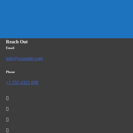
Reach Out
Email
info@example.com
Phone
+1 555 4321 098