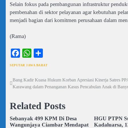
Selain fokus pada pembangunan infrastruktur pend
pembenahan di sektor pelayanan agar kebutuhan pelan
menjadi bagian dari komitmen perusahaan dalam meni
(Rama)
Facebook
WhatsApp
Share
SEPUTAR JAWA BARAT
Bang Kadir Kuasa Hukum Korban Apresiasi Kinerja Satres PPA
Navigasi
Karawang dalam Penanganan Kasus Pencabulan Anak di Banyu
pos
Related Posts
Sebanyak 499 KPM Di Desa
HGU PTPN S
Wangunjaya Ciambar Mendapat
Kadaluarsa, 1