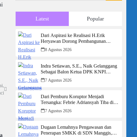
ai
Latest
Popular
Dari Aspirasi ke Realisasi H.Erik
Heryawan Dorong Pembangunan
Infrastruktur Jalan Cikalong Bunder
8 Agustus 2026
Indra Setiawan, S.E., Naik Gelanggang
Sebagai Balon Ketua DPK KNPI
Kecamatan Ciambar
7 Agustus 2026
i,
ci
Dari Pemburu Koruptor Menjadi
Tersangka: Febrie Adriansyah Tiba di
Kejagung Berborgol, Bawa Map Biru
7 Agustus 2026
dan Senyum Penuh Teka-teki
Dugaan Lemahnya Pengawasan dan
Penerapan SMKK di SDN Manggis,
a