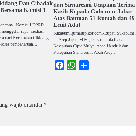
kidang Dan Cibadak
dan Sirnaresmi Ucapkan Terima
 Bersama Komisi 1
Kasih Kepada Gubernur Jabar
Atas Bantuan 51 Rumah dan 49
Leuit Adat
kor.com/,-Komisi I DPRD
menggelar rapat mediasi
Sukabumi,jurnaltipikor.com,-Bupati Sukabumi 
esa dari Kecamatan Cikidang
H. Asep Japar, M.M., bersama tokoh adat
 proses pembaharuan…
Kasepuhan Cipta Mulya, Abah Hendrik dan
Kasepuhan Sirnaresmi, Abah Asep…
ook
atsApp
Share
Facebook
WhatsApp
Share
ang wajib ditandai
*