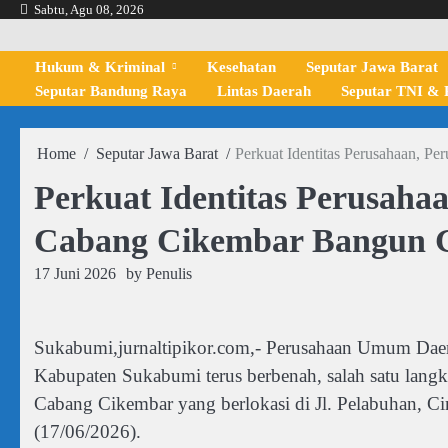
Skip
Sabtu, Agu 08, 2026
to
content
Hukum & Kriminal
Kesehatan
Seputar Jawa Barat
Seputar Bandung Raya
Lintas Daerah
Seputar TNI & P
Home
Seputar Jawa Barat
Perkuat Identitas Perusahaan,
Perkuat Identitas Perusah
Cabang Cikembar Bangun 
17 Juni 2026
by
Penulis
Sukabumi,jurnaltipikor.com,- Perusahaan Umum Dae
Kabupaten Sukabumi terus berbenah, salah satu lang
Cabang Cikembar yang berlokasi di Jl. Pelabuhan,
(17/06/2026).