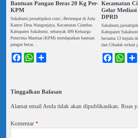
Bantuan Pangan Beras 20 Kg Per-
Kecamatan Ci
KPM
Gelar Mediasi
DPRD
Sukabumi,jurnaltipikor.com/,-Bertempat di Aula
Kantor Desa Wangunjaya, Kecamatan Ciambar,
Sukabumi,jurnaltipi
Kabupaten Sukabumi, sebanyak 499 Keluarga
Kabupaten Sukabumi 
Penerima Manfaat (KPM) mendapatkan bantuan
bersama 13 kepala d
pangan beras…
dan Cibadak terkait
Facebook
WhatsApp
Share
Faceb
Wh
Tinggalkan Balasan
Alamat email Anda tidak akan dipublikasikan.
Ruas y
Komentar
*