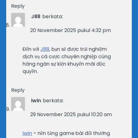
Reply
J88
berkata:
20 November 2025 pukul 4:32 pm
Đến với
J88
, bạn sẽ được trải nghiệm
dịch vụ cá cược chuyên nghiệp cùng
hàng ngàn sự kiện khuyến mãi độc
quyền.
Reply
iwin
berkata:
29 November 2025 pukul 10:20 am
iwin
– nền tảng game bài đổi thưởng