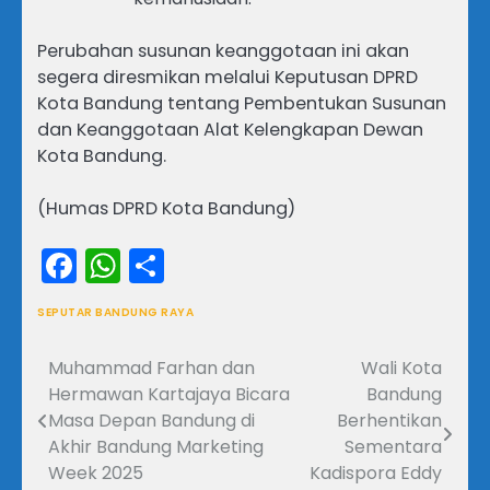
Perubahan susunan keanggotaan ini akan
segera diresmikan melalui Keputusan DPRD
Kota Bandung tentang Pembentukan Susunan
dan Keanggotaan Alat Kelengkapan Dewan
Kota Bandung.
(Humas DPRD Kota Bandung)
Facebook
WhatsApp
Share
SEPUTAR BANDUNG RAYA
Muhammad Farhan dan
Wali Kota
Navigasi
Hermawan Kartajaya Bicara
Bandung
pos
Masa Depan Bandung di
Berhentikan
Akhir Bandung Marketing
Sementara
Week 2025
Kadispora Eddy