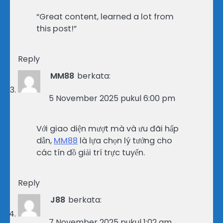
“Great content, learned a lot from
this post!”
Reply
MM88
berkata:
5 November 2025 pukul 6:00 pm
Với giao diện mượt mà và ưu đãi hấp
dẫn,
MM88
là lựa chọn lý tưởng cho
các tín đồ giải trí trực tuyến.
Reply
J88
berkata:
7 November 2025 pukul 1:02 am