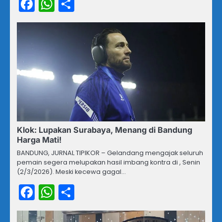
Facebook
WhatsApp
Share
Klok: Lupakan Surabaya, Menang di Bandung
Harga Mati!
BANDUNG, JURNAL TIPIKOR – Gelandang mengajak seluruh
pemain segera melupakan hasil imbang kontra di , Senin
(2/3/2026). Meski kecewa gagal…
Facebook
WhatsApp
Share