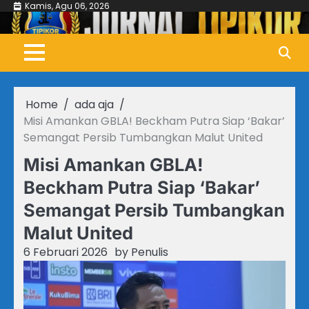
Skip
Kamis, Agu 06, 2026
to
content
Home
ada aja
Misi Amankan GBLA! Beckham Putra Siap ‘Bakar’
Semangat Persib Tumbangkan Malut United
Misi Amankan GBLA!
Beckham Putra Siap ‘Bakar’
Semangat Persib Tumbangkan
Malut United
6 Februari 2026
by
Penulis