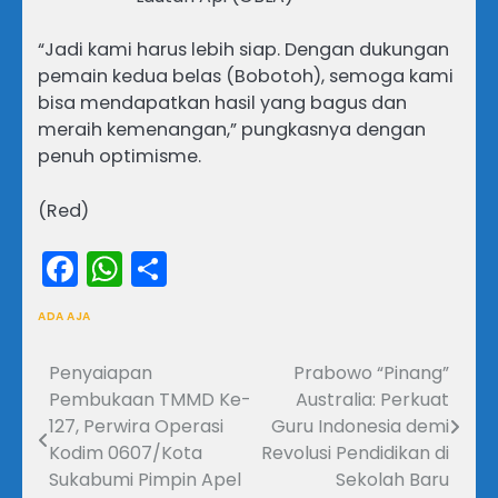
“Jadi kami harus lebih siap. Dengan dukungan
pemain kedua belas (Bobotoh), semoga kami
bisa mendapatkan hasil yang bagus dan
meraih kemenangan,” pungkasnya dengan
penuh optimisme.
(Red)
Facebook
WhatsApp
Share
ADA AJA
Penyaiapan
Prabowo “Pinang”
Navigasi
Pembukaan TMMD Ke-
Australia: Perkuat
pos
127, Perwira Operasi
Guru Indonesia demi
Kodim 0607/Kota
Revolusi Pendidikan di
Sukabumi Pimpin Apel
Sekolah Baru