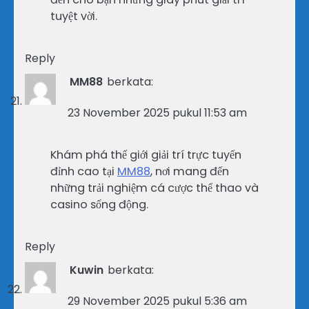
tuyệt vời.
Reply
MM88
berkata:
23 November 2025 pukul 11:53 am
Khám phá thế giới giải trí trực tuyến
đỉnh cao tại
MM88
, nơi mang đến
những trải nghiệm cá cược thể thao và
casino sống động.
Reply
Kuwin
berkata:
29 November 2025 pukul 5:36 am