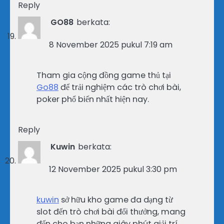
Reply
GO88
berkata:
8 November 2025 pukul 7:19 am
Tham gia cộng đồng game thủ tại
Go88
để trải nghiệm các trò chơi bài,
poker phổ biến nhất hiện nay.
Reply
Kuwin
berkata:
12 November 2025 pukul 3:30 pm
kuwin
sở hữu kho game đa dạng từ
slot đến trò chơi bài đổi thưởng, mang
đến cho bạn những giây phút giải trí