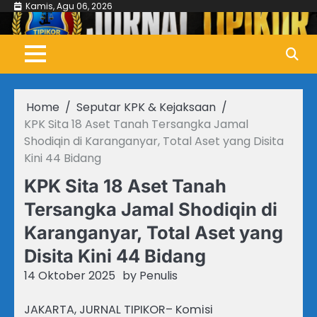
Skip
Kamis, Agu 06, 2026
to
content
Home
Seputar KPK & Kejaksaan
KPK Sita 18 Aset Tanah Tersangka Jamal
Shodiqin di Karanganyar, Total Aset yang Disita
Kini 44 Bidang
KPK Sita 18 Aset Tanah
Tersangka Jamal Shodiqin di
Karanganyar, Total Aset yang
Disita Kini 44 Bidang
14 Oktober 2025
by
Penulis
JAKARTA, JURNAL TIPIKOR– Komisi