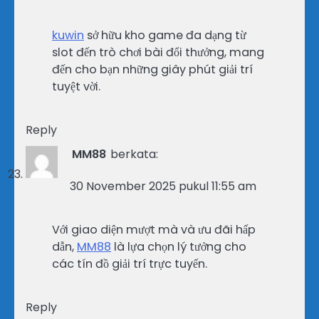
kuwin
sở hữu kho game đa dạng từ
slot đến trò chơi bài đổi thưởng, mang
đến cho bạn những giây phút giải trí
tuyệt vời.
Reply
MM88
berkata:
30 November 2025 pukul 11:55 am
Với giao diện mượt mà và ưu đãi hấp
dẫn,
MM88
là lựa chọn lý tưởng cho
các tín đồ giải trí trực tuyến.
Reply