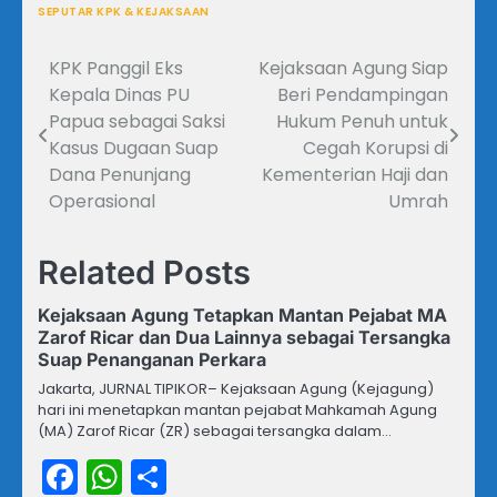
SEPUTAR KPK & KEJAKSAAN
KPK Panggil Eks
Kejaksaan Agung Siap
Navigasi
Kepala Dinas PU
Beri Pendampingan
pos
Papua sebagai Saksi
Hukum Penuh untuk
Kasus Dugaan Suap
Cegah Korupsi di
Dana Penunjang
Kementerian Haji dan
Operasional
Umrah
Related Posts
Kejaksaan Agung Tetapkan Mantan Pejabat MA
Zarof Ricar dan Dua Lainnya sebagai Tersangka
Suap Penanganan Perkara
Jakarta, JURNAL TIPIKOR– Kejaksaan Agung (Kejagung)
hari ini menetapkan mantan pejabat Mahkamah Agung
(MA) Zarof Ricar (ZR) sebagai tersangka dalam…
Facebook
WhatsApp
Share