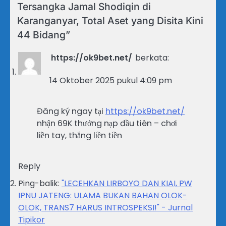
Tersangka Jamal Shodiqin di
Karanganyar, Total Aset yang Disita Kini
44 Bidang
”
https://ok9bet.net/
berkata:
14 Oktober 2025 pukul 4:09 pm
Đăng ký ngay tại
https://ok9bet.net/
nhận 69K thưởng nạp đầu tiên – chơi
liền tay, thắng liền tiền
Reply
Ping-balik:
"LECEHKAN LIRBOYO DAN KIAI, PW
IPNU JATENG: ULAMA BUKAN BAHAN OLOK-
OLOK, TRANS7 HARUS INTROSPEKSI!" - Jurnal
Tipikor