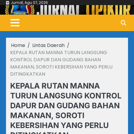
Skip
Jumat, Agu 07, 2026
to
content
Home
Lintas Daerah
KEPALA RUTAN MANNA TURUN LANGSUNG
KONTROL DAPUR DAN GUDANG BAHAN
MAKANAN, SOROTI KEBERSIHAN YANG PERLU
DITINGKATKAN
KEPALA RUTAN MANNA
TURUN LANGSUNG KONTROL
DAPUR DAN GUDANG BAHAN
MAKANAN, SOROTI
KEBERSIHAN YANG PERLU