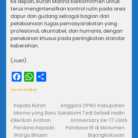
Ke depan, Rutan Manna berkomitmen untuk
terus mengintensifkan kontrol rutin pada area
dapur dan gudang sebagai bagian dari
pelaksanaan tugas pemasyarakatan yang
profesional, akuntabel, dan humanis, dengan
penekanan khusus pada peningkatan standar
kebersihan.
(Jusri)
Facebook
WhatsApp
Share
LINTAS DAERAH
Kepala Rutan
Anggota DPRD Kabupaten
Navigasi
Manna yang Baru
Sukabumi Tedi Setiadi Hadiri
pos
Berikan Arahan
Anniversary Ke-17 LSM
Perdana Kepada
Pandawa 16 di Monumen
Warga Binaan
Bojongkokosan