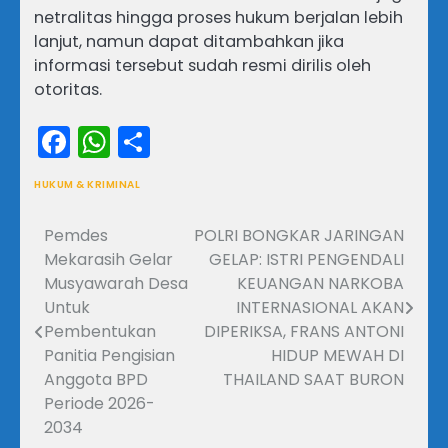
netralitas hingga proses hukum berjalan lebih
lanjut, namun dapat ditambahkan jika
informasi tersebut sudah resmi dirilis oleh
otoritas.
Facebook
WhatsApp
Share
HUKUM & KRIMINAL
Pemdes
POLRI BONGKAR JARINGAN
Navigasi
Mekarasih Gelar
GELAP: ISTRI PENGENDALI
pos
Musyawarah Desa
KEUANGAN NARKOBA
Untuk
INTERNASIONAL AKAN
Pembentukan
DIPERIKSA, FRANS ANTONI
Panitia Pengisian
HIDUP MEWAH DI
Anggota BPD
THAILAND SAAT BURON
Periode 2026-
2034