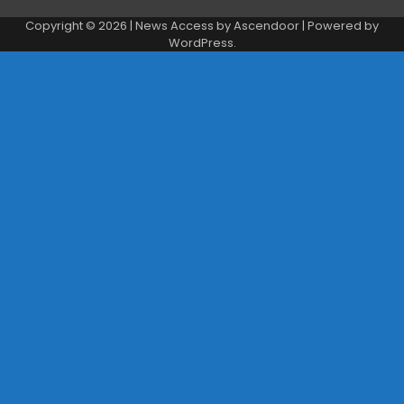
Copyright © 2026
| News Access by
Ascendoor
| Powered by
WordPress
.