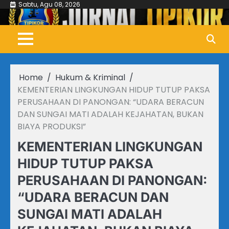
Skip
Sabtu, Agu 08, 2026
to
content
Home
Hukum & Kriminal
KEMENTERIAN LINGKUNGAN HIDUP TUTUP PAKSA
PERUSAHAAN DI PANONGAN: “UDARA BERACUN
DAN SUNGAI MATI ADALAH KEJAHATAN, BUKAN
BIAYA PRODUKSI”
KEMENTERIAN LINGKUNGAN
HIDUP TUTUP PAKSA
PERUSAHAAN DI PANONGAN:
“UDARA BERACUN DAN
SUNGAI MATI ADALAH