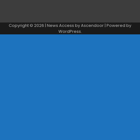
Copyright © 2026
| News Access by
Ascendoor
| Powered by
WordPress
.