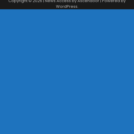
Copyright © 2026
| News Access by
Ascendoor
| Powered by
WordPress
.