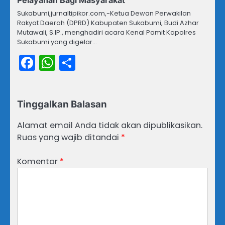
Pelayanan Bagi Masyarakat”
Sukabumi,jurnaltipikor.com,-Ketua Dewan Perwakilan
Rakyat Daerah (DPRD) Kabupaten Sukabumi, Budi Azhar
Mutawali, S.IP., menghadiri acara Kenal Pamit Kapolres
Sukabumi yang digelar…
Facebook
WhatsApp
Share
Tinggalkan Balasan
Alamat email Anda tidak akan dipublikasikan.
Ruas yang wajib ditandai
*
Komentar
*