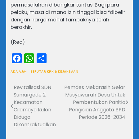
permasalahan dibongkar tuntas. Bagi para
pelaku, masa di mana izin tinggal bisa “dibeli”
dengan harga mahal tampaknya telah
berakhir.
(Red)
Facebook
WhatsApp
Share
ADA AJA
SEPUTAR KPK & KEJAKSAAN
Revitalisasi SDN
Pemdes Mekarasih Gelar
Navigasi
Sumurgede 2
Musyawarah Desa Untuk
pos
Kecamatan
Pembentukan Panitia
Cilamaya Kulon
Pengisian Anggota BPD
Diduga
Periode 2026-2034
Dikontraktualkan