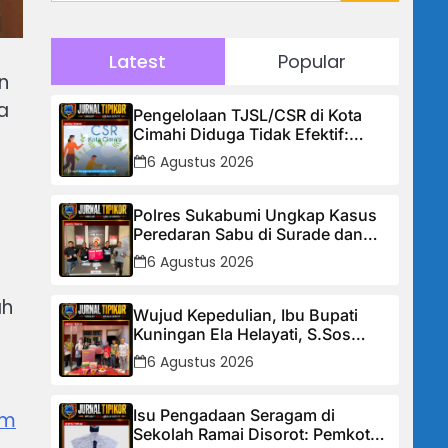
Latest
Popular
n
a
Pengelolaan TJSL/CSR di Kota
Cimahi Diduga Tidak Efektif:
Masyarakat Desak Transparansi
6 Agustus 2026
Penuh dan Perbaikan Sistem
Polres Sukabumi Ungkap Kasus
Peredaran Sabu di Surade dan
Ciemas, Tiga Tersangka
6 Agustus 2026
Diamankan
ah
Wujud Kepedulian, Ibu Bupati
Kuningan Ela Helayati, S.Sos
Serahkan Bantuan Bagi Rumah
6 Agustus 2026
Terdampak Bencana di Desa
Karangkancana
Isu Pengadaan Seragam di
am
Sekolah Ramai Disorot: Pemkot