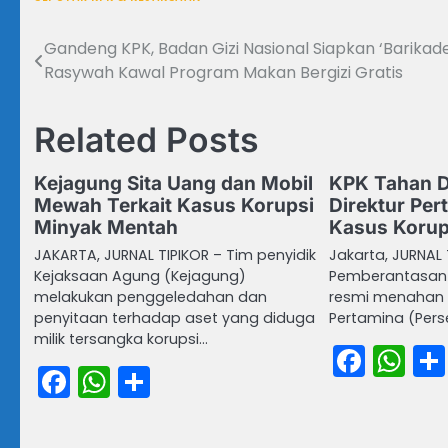
Gandeng KPK, Badan Gizi Nasional Siapkan ‘Barikade
Navigasi
Rasywah Kawal Program Makan Bergizi Gratis
pos
Related Posts
Kejagung Sita Uang dan Mobil
KPK Tahan 
Mewah Terkait Kasus Korupsi
Direktur Per
Minyak Mentah
Kasus Korup
JAKARTA, JURNAL TIPIKOR – Tim penyidik
Jakarta, JURNAL 
Kejaksaan Agung (Kejagung)
Pemberantasan Ko
melakukan penggeledahan dan
resmi menahan 
penyitaan terhadap aset yang diduga
Pertamina (Pers
milik tersangka korupsi…
Face
Wh
Facebook
WhatsApp
Share