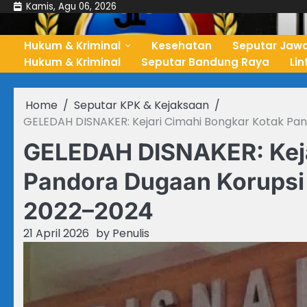
Skip
Kamis, Agu 06, 2026
to
content
Hukum & Kriminal
Kesehatan
Seputar Jawa
Hukum & Kriminal
Seputar Bandung Raya
Li
Home
Seputar KPK & Kejaksaan
GELEDAH DISNAKER: Kejari Cimahi Bongkar Kotak Pa
GELEDAH DISNAKER: Keja
Pandora Dugaan Korupsi 
2022–2024
21 April 2026
by
Penulis