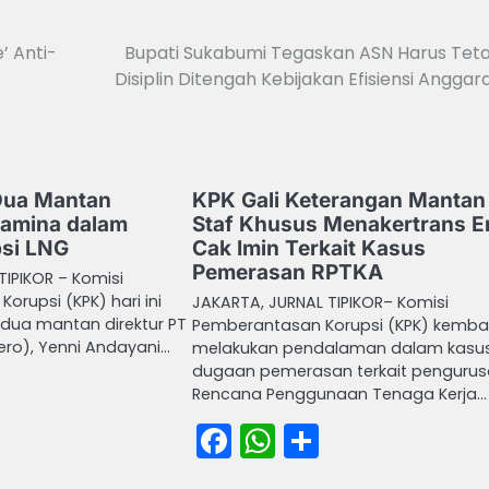
’ Anti-
Bupati Sukabumi Tegaskan ASN Harus Tet
Disiplin Ditengah Kebijakan Efisiensi Anggar
Dua Mantan
KPK Gali Keterangan Mantan
tamina dalam
Staf Khusus Menakertrans E
si LNG
Cak Imin Terkait Kasus
Pemerasan RPTKA
TIPIKOR – Komisi
rupsi (KPK) hari ini
JAKARTA, JURNAL TIPIKOR– Komisi
dua mantan direktur PT
Pemberantasan Korupsi (KPK) kembal
ero), Yenni Andayani…
melakukan pendalaman dalam kasu
dugaan pemerasan terkait penguru
book
atsApp
Share
Rencana Penggunaan Tenaga Kerja…
Facebook
WhatsApp
Share