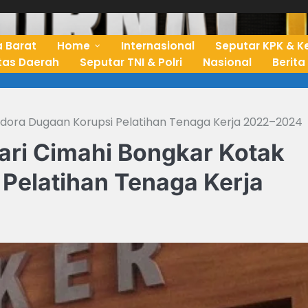
 Barat
Home
Internasional
Seputar KPK & K
ntas Daerah
Seputar TNI & Polri
Nasional
Berita
ndora Dugaan Korupsi Pelatihan Tenaga Kerja 2022–2024
ri Cimahi Bongkar Kotak
Pelatihan Tenaga Kerja