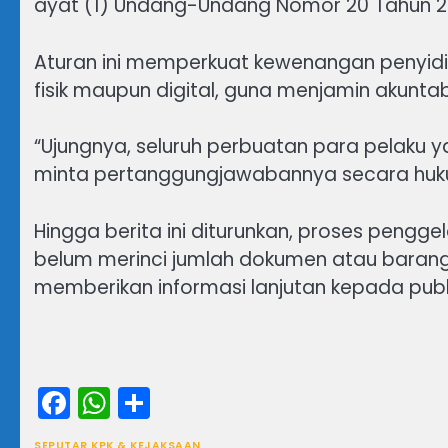
ayat (1) Undang-Undang Nomor 20 Tahun 2
Aturan ini memperkuat kewenangan penyidi
fisik maupun digital, guna menjamin akuntabi
“Ujungnya, seluruh perbuatan para pelaku y
minta pertanggungjawabannya secara hukum
Hingga berita ini diturunkan, proses pengg
belum merinci jumlah dokumen atau barang 
memberikan informasi lanjutan kepada publik
Facebook
WhatsApp
Share
SEPUTAR KPK & KEJAKSAAN