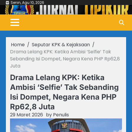
Skip
Senin, Agu 10, 2026
to
content
Home
Seputar KPK & Kejaksaan
Drama Lelang KPK: Ketika Ambisi ‘Selfie’ Tak
Sebanding Isi Dompet, Negara Kena PHP Rp62,8
Juta
Drama Lelang KPK: Ketika
Ambisi ‘Selfie’ Tak Sebanding
Isi Dompet, Negara Kena PHP
Rp62,8 Juta
29 Maret 2026
by
Penulis