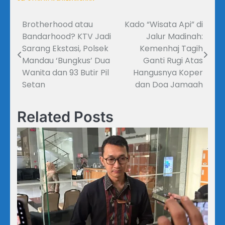
Brotherhood atau
Kado “Wisata Api” di
Navigasi
Bandarhood? KTV Jadi
Jalur Madinah:
pos
Sarang Ekstasi, Polsek
Kemenhaj Tagih
Mandau ‘Bungkus’ Dua
Ganti Rugi Atas
Wanita dan 93 Butir Pil
Hangusnya Koper
Setan
dan Doa Jamaah
Related Posts