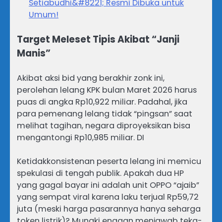
Setiabudhi&#8221; Resmi Dibuka untuk
Umum!
Target Meleset Tipis Akibat “Janji
Manis”
Akibat aksi bid yang berakhir zonk ini,
perolehan lelang KPK bulan Maret 2026 harus
puas di angka Rp10,922 miliar. Padahal, jika
para pemenang lelang tidak “pingsan” saat
melihat tagihan, negara diproyeksikan bisa
mengantongi Rp10,985 miliar. DI
Ketidakkonsistenan peserta lelang ini memicu
spekulasi di tengah publik. Apakah dua HP
yang gagal bayar ini adalah unit OPPO “ajaib”
yang sempat viral karena laku terjual Rp59,72
juta (meski harga pasarannya hanya seharga
token listrik)? Mungki enggan menjawab teka-