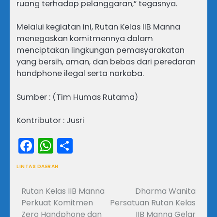
ruang terhadap pelanggaran,” tegasnya.
Melalui kegiatan ini, Rutan Kelas IIB Manna
menegaskan komitmennya dalam
menciptakan lingkungan pemasyarakatan
yang bersih, aman, dan bebas dari peredaran
handphone ilegal serta narkoba.
Sumber : (Tim Humas Rutama)
Kontributor : Jusri
Facebook
WhatsApp
Share
LINTAS DAERAH
Rutan Kelas IIB Manna
Dharma Wanita
Navigasi
Perkuat Komitmen
Persatuan Rutan Kelas
pos
Zero Handphone dan
IIB Manna Gelar