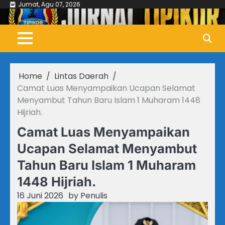
Skip
Jumat, Agu 07, 2026
to
content
Home
Lintas Daerah
Camat Luas Menyampaikan Ucapan Selamat
Menyambut Tahun Baru Islam 1 Muharam 1448
Hijriah.
Camat Luas Menyampaikan
Ucapan Selamat Menyambut
Tahun Baru Islam 1 Muharam
1448 Hijriah.
16 Juni 2026
by
Penulis