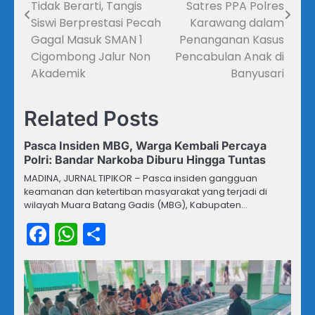
Tidak Berarti, Tangis
Satres PPA Polres
Siswi Berprestasi Pecah
Karawang dalam
Gagal Masuk SMAN 1
Penanganan Kasus
Cigombong Jalur Non
Pencabulan Anak di
Akademik
Banyusari
Related Posts
Pasca Insiden MBG, Warga Kembali Percaya
Polri: Bandar Narkoba Diburu Hingga Tuntas
MADINA, JURNAL TIPIKOR – Pasca insiden gangguan
keamanan dan ketertiban masyarakat yang terjadi di
wilayah Muara Batang Gadis (MBG), Kabupaten…
Facebook
WhatsApp
Share