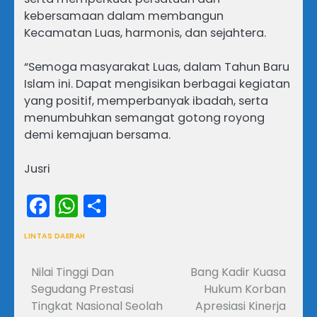
kebersamaan dalam membangun
Kecamatan Luas, harmonis, dan sejahtera.
“Semoga masyarakat Luas, dalam Tahun Baru
Islam ini. Dapat mengisikan berbagai kegiatan
yang positif, memperbanyak ibadah, serta
menumbuhkan semangat gotong royong
demi kemajuan bersama.
Jusri
Facebook
WhatsApp
Share
LINTAS DAERAH
Nilai Tinggi Dan
Bang Kadir Kuasa
Navigasi
Segudang Prestasi
Hukum Korban
pos
Tingkat Nasional Seolah
Apresiasi Kinerja