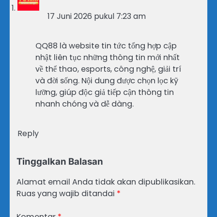
17 Juni 2026 pukul 7:23 am
QQ88 là website tin tức tổng hợp cập
nhật liên tục những thông tin mới nhất
về thể thao, esports, công nghệ, giải trí
và đời sống. Nội dung được chọn lọc kỹ
lưỡng, giúp độc giả tiếp cận thông tin
nhanh chóng và dễ dàng.
Reply
Tinggalkan Balasan
Alamat email Anda tidak akan dipublikasikan.
Ruas yang wajib ditandai
*
Komentar
*