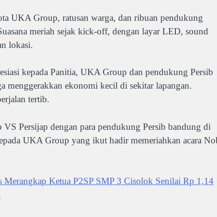
gota UKA Group, ratusan warga, dan ribuan pendukung
Suasana meriah sejak kick-off, dengan layar LED, sound
n lokasi.
esiasi kepada Panitia, UKA Group dan pendukung Persib
a menggerakkan ekonomi kecil di sekitar lapangan.
rjalan tertib.
sib VS Persijap dengan para pendukung Persib bandung di
 kepada UKA Group yang ikut hadir memeriahkan acara No
es Merangkap Ketua P2SP SMP 3 Cisolok Senilai Rp 1,14
a