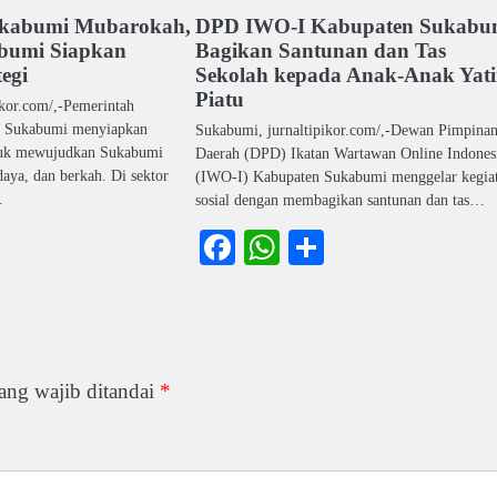
kabumi Mubarokah,
DPD IWO-I Kabupaten Sukabu
bumi Siapkan
Bagikan Santunan dan Tas
egi
Sekolah kepada Anak-Anak Yat
Piatu
ikor.com/,-Pemerintah
) Sukabumi menyiapkan
Sukabumi, jurnaltipikor.com/,-Dewan Pimpina
ntuk mewujudkan Sukabumi
Daerah (DPD) Ikatan Wartawan Online Indones
aya, dan berkah. Di sektor
(IWO-I) Kabupaten Sukabumi menggelar kegia
…
sosial dengan membagikan santunan dan tas…
ook
atsApp
Share
Facebook
WhatsApp
Share
ang wajib ditandai
*