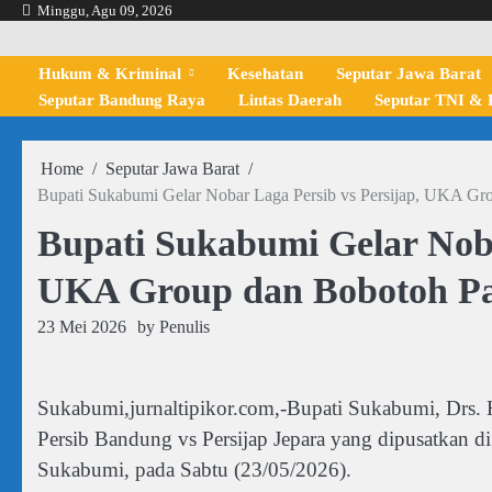
Skip
Minggu, Agu 09, 2026
to
content
Hukum & Kriminal
Kesehatan
Seputar Jawa Barat
Seputar Bandung Raya
Lintas Daerah
Seputar TNI & P
Home
Seputar Jawa Barat
Bupati Sukabumi Gelar Nobar Laga Persib vs Persijap, UKA G
Bupati Sukabumi Gelar Noba
UKA Group dan Bobotoh Pa
23 Mei 2026
by
Penulis
Sukabumi,jurnaltipikor.com,-Bupati Sukabumi, Drs. 
Persib Bandung vs Persijap Jepara yang dipusatkan d
Sukabumi, pada Sabtu (23/05/2026).