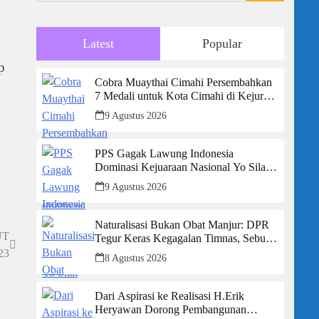
Latest
Popular
p
Cobra Muaythai Cimahi Persembahkan
7 Medali untuk Kota Cimahi di Kejurnas
Muaythai Indonesia 2026
9 Agustus 2026
PPS Gagak Lawung Indonesia
Dominasi Kejuaraan Nasional Yo Silat
2026, Borong Tiga Medali Emas
9 Agustus 2026
Naturalisasi Bukan Obat Manjur: DPR
UT
Tegur Keras Kegagalan Timnas, Sebut
Potensi Anak Bangsa Terabaikan Demi
23
8 Agustus 2026
“Jalan Pintas”
Dari Aspirasi ke Realisasi H.Erik
Heryawan Dorong Pembangunan