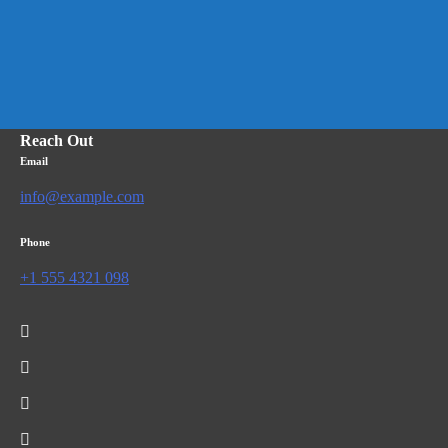
Reach Out
Email
info@example.com
Phone
+1 555 4321 098