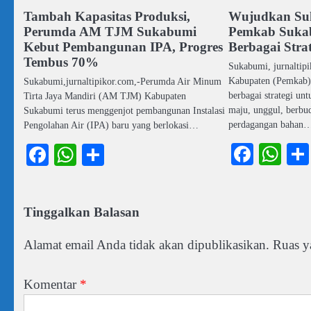
Tambah Kapasitas Produksi,
Wujudkan Su
Perumda AM TJM Sukabumi
Pemkab Suka
Kebut Pembangunan IPA, Progres
Berbagai Strat
Tembus 70%
Sukabumi, jurnaltip
Kabupaten (Pemkab
Sukabumi,jurnaltipikor.com,-Perumda Air Minum
berbagai strategi u
Tirta Jaya Mandiri (AM TJM) Kabupaten
maju, unggul, berbud
Sukabumi terus menggenjot pembangunan Instalasi
perdagangan bahan
Pengolahan Air (IPA) baru yang berlokasi…
Faceb
Wh
Facebook
WhatsApp
Share
Tinggalkan Balasan
Alamat email Anda tidak akan dipublikasikan.
Ruas y
Komentar
*