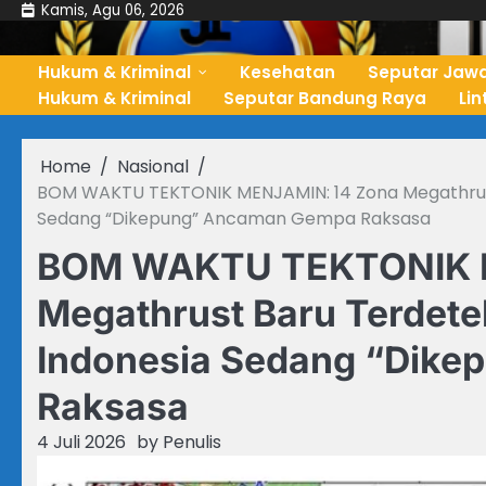
Skip
Kamis, Agu 06, 2026
to
content
Hukum & Kriminal
Kesehatan
Seputar Jawa
Hukum & Kriminal
Seputar Bandung Raya
Li
Home
Nasional
BOM WAKTU TEKTONIK MENJAMIN: 14 Zona Megathrust 
Sedang “Dikepung” Ancaman Gempa Raksasa
BOM WAKTU TEKTONIK M
Megathrust Baru Terdetek
Indonesia Sedang “Dik
Raksasa
4 Juli 2026
by
Penulis