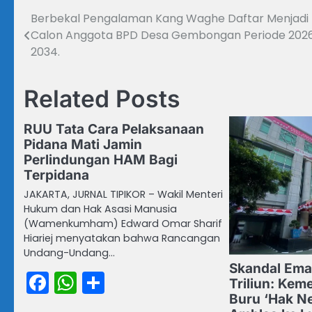
Berbekal Pengalaman Kang Waghe Daftar Menjadi 
Navigasi
Calon Anggota BPD Desa Gembongan Periode 202
pos
2034.
Related Posts
RUU Tata Cara Pelaksanaan
Pidana Mati Jamin
Perlindungan HAM Bagi
Terpidana
JAKARTA, JURNAL TIPIKOR – Wakil Menteri
Hukum dan Hak Asasi Manusia
(Wamenkumham) Edward Omar Sharif
Hiariej menyatakan bahwa Rancangan
Undang-Undang…
Skandal Ema
Facebook
WhatsApp
Share
Triliun: Ke
Buru ‘Hak N