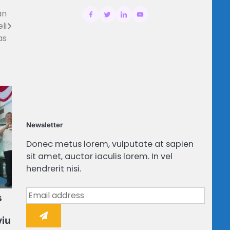
an
li
as
Newsletter
Donec metus lorem, vulputate at sapien
sit amet, auctor iaculis lorem. In vel
hendrerit nisi.
s
viu