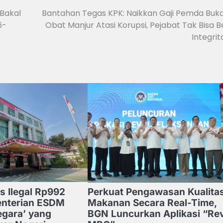
Bakal
Bantahan Tegas KPK: Naikkan Gaji Pemda Buk
6-
Obat Manjur Atasi Korupsi, Pejabat Tak Bisa Be
Integrit
s Ilegal Rp992
Perkuat Pengawasan Kualita
menterian ESDM
Makanan Secara Real-Time,
egara’ yang
BGN Luncurkan Aplikasi “Re