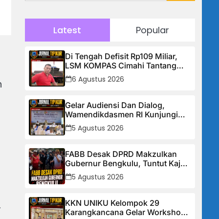
Latest
Popular
Di Tengah Defisit Rp109 Miliar,
LSM KOMPAS Cimahi Tantang
Pemkot: Hentikan Budaya Tutup-
6 Agustus 2026
n
Tutupan, Buka Data Keuangan
Sekarang!
Gelar Audiensi Dan Dialog,
Wamendikdasmen RI Kunjungi
Kabupaten Sukabumi, 174
5 Agustus 2026
Sekolah Mendapat Bantuan
Rehabilitasi
FABB Desak DPRD Makzulkan
Gubernur Bengkulu, Tuntut Kajati
Transparan Soal Kasus Mega
5 Agustus 2026
Mall
KKN UNIKU Kelompok 29
—
Karangkancana Gelar Workshop