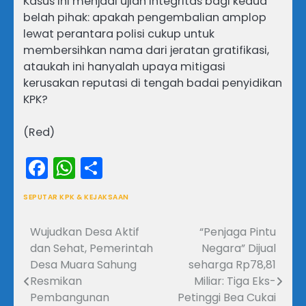
Kasus ini menjadi ujian integritas bagi kedua
belah pihak: apakah pengembalian amplop
lewat perantara polisi cukup untuk
membersihkan nama dari jeratan gratifikasi,
ataukah ini hanyalah upaya mitigasi
kerusakan reputasi di tengah badai penyidikan
KPK?
(Red)
Facebook
WhatsApp
Share
SEPUTAR KPK & KEJAKSAAN
Wujudkan Desa Aktif
“Penjaga Pintu
Navigasi
dan Sehat, Pemerintah
Negara” Dijual
pos
Desa Muara Sahung
seharga Rp78,81
Resmikan
Miliar: Tiga Eks-
Pembangunan
Petinggi Bea Cukai