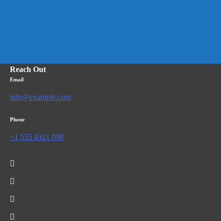
Reach Out
Email
info@example.com
Phone
+1 555 4321 098