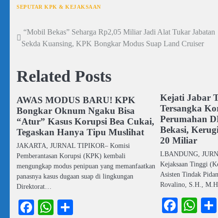
SEPUTAR KPK & KEJAKSAAN
“Mobil Bekas” Seharga Rp2,05 Miliar Jadi Alat Tukar Jabatan
Navigasi
Sekda Kuansing, KPK Bongkar Modus Suap Land Cruiser
pos
Related Posts
Kejati Jabar 
AWAS MODUS BARU! KPK
Tersangka Ko
Bongkar Oknum Ngaku Bisa
Perumahan D
“Atur” Kasus Korupsi Bea Cukai,
Bekasi, Kerug
Tegaskan Hanya Tipu Muslihat
20 Miliar
JAKARTA, JURNAL TIPIKOR– Komisi
LBANDUNG, JURNA
Pemberantasan Korupsi (KPK) kembali
Kejaksaan Tinggi (Ke
mengungkap modus penipuan yang memanfaatkan
Asisten Tindak Pida
panasnya kasus dugaan suap di lingkungan
Rovalino, S.H., M.
Direktorat…
Faceb
Wh
Facebook
WhatsApp
Share