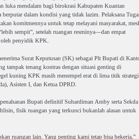
n luka mendalam bagi birokrasi Kabupaten Kuantan
 berputar dalam kondisi yang tidak lazim. Pelaksana Tuga
atakan komitmennya untuk tetap melayani masyarakat, mes
i “lebih sempit”, setelah ruangan resminya—dan empat
t oleh penyidik KPK.
menerima Surat Keputusan (SK) sebagai Plt Bupati di Kant
g tampak tenang kontras dengan situasi genting di
el kuning KPK masih menempel erat di lima titik strategi
kda), Asisten I, dan Ketua DPRD.
 penahanan Bupati definitif Suhardiman Amby serta Sekda
isin, fisik ruangan yang terkunci bukanlah alasan untuk
kan ruangan lain. Yang penting kami tetap bisa bekerja,”