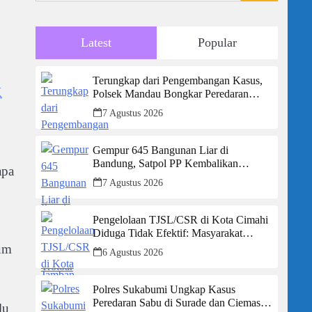
Latest
Popular
Terungkap dari Pengembangan Kasus,
K
Polsek Mandau Bongkar Peredaran
Sabu dan Ekstasi di Air Jamban, Tiga
7 Agustus 2026
Pelaku Diamankan
Gempur 645 Bangunan Liar di
Bandung, Satpol PP Kembalikan
apa
Trotoar untuk Pejalan Kaki
7 Agustus 2026
Pengelolaan TJSL/CSR di Kota Cimahi
Diduga Tidak Efektif: Masyarakat
Desak Transparansi Penuh dan
tum
6 Agustus 2026
Perbaikan Sistem
Polres Sukabumi Ungkap Kasus
Peredaran Sabu di Surade dan Ciemas,
lu