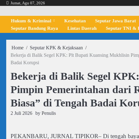
Skip
Jumat, Agu 07, 2026
to
content
Hukum & Kriminal
Kesehatan
Seputar Jawa Barat
Seputar Bandung Raya
Lintas Daerah
Seputar TNI & P
Home
Seputar KPK & Kejaksaan
Bekerja di Balik Segel KPK: Plt Bupati Kuansing Mukhlisin Pim
Badai Korupsi
Bekerja di Balik Segel KPK
Pimpin Pemerintahan dari 
Biasa” di Tengah Badai Kor
2 Juli 2026
by
Penulis
PEKANBARU, JURNAL TIPIKOR– Di tengah bayang-