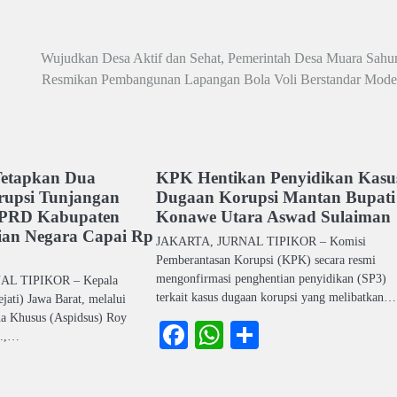
Wujudkan Desa Aktif dan Sehat, Pemerintah Desa Muara Sahu
Resmikan Pembangunan Lapangan Bola Voli Berstandar Mode
Tetapkan Dua
KPK Hentikan Penyidikan Kasu
rupsi Tunjangan
Dugaan Korupsi Mantan Bupati
PRD Kabupaten
Konawe Utara Aswad Sulaiman
ian Negara Capai Rp
JAKARTA, JURNAL TIPIKOR – Komisi
Pemberantasan Korupsi (KPK) secara resmi
mengonfirmasi penghentian penyidikan (SP3)
L TIPIKOR – Kepala
terkait kasus dugaan korupsi yang melibatkan…
jati) Jawa Barat, melalui
na Khusus (Aspidsus) Roy
Facebook
WhatsApp
Share
H.,…
ook
atsApp
Share