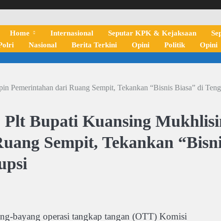
Home
Internasional
Seputar KPK & Kejaksaan
Se
olri
Nasional
Berita Terkini
Opini
Politik
Opini
pin Pemerintahan dari Ruang Sempit, Tekankan “Bisnis Biasa” di Ten
: Plt Bupati Kuansing Mukhlisi
Ruang Sempit, Tekankan “Bisn
upsi
bayang operasi tangkap tangan (OTT) Komisi