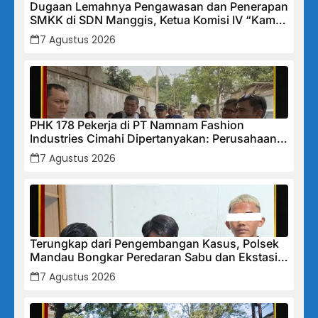
Dugaan Lemahnya Pengawasan dan Penerapan
SMKK di SDN Manggis, Ketua Komisi IV “Kami
Tidak Akan Segan Menindak”
7 Agustus 2026
PHK 178 Pekerja di PT Namnam Fashion
Industries Cimahi Dipertanyakan: Perusahaan
Klaim Rugi, Laporan Keuangan Justru
7 Agustus 2026
Tunjukkan Penurunan Laba.
Terungkap dari Pengembangan Kasus, Polsek
Mandau Bongkar Peredaran Sabu dan Ekstasi
di Air Jamban, Tiga Pelaku Diamankan
7 Agustus 2026