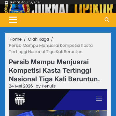
Skip
Jumat, Agu 07, 2026
to
content
Home
Olah Raga
Persib Mampu Menjuarai Kompetisi Kasta
Tertinggi Nasional Tiga Kali Beruntun.
Persib Mampu Menjuarai
Kompetisi Kasta Tertinggi
Nasional Tiga Kali Beruntun.
24 Mei 2026
by
Penulis