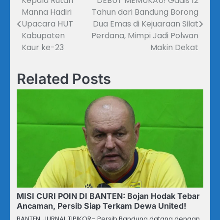
Kepala Rutan
DEBUT MEMUKAU! Gadis 12
Navigasi
Manna Hadiri
Tahun dari Bandung Borong
pos
Upacara HUT
Dua Emas di Kejuaraan Silat
Kabupaten
Perdana, Mimpi Jadi Polwan
Kaur ke-23
Makin Dekat
Related Posts
MISI CURI POIN DI BANTEN: Bojan Hodak Tebar
Ancaman, Persib Siap Terkam Dewa United!
BANTEN, JURNAL TIPIKOR– Persib Bandung datang dengan