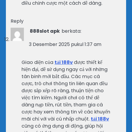
điều chỉnh cược một cách dễ dàng.
Reply
888slot apk
berkata:
3 Desember 2025 pukul 1:37 am
Giao diện của
tải 188v
được thiết kế
hiện đại, dễ sử dụng ngay cả với những
tân binh mới bắt đầu. Các mục cá
cược, trò chơi thông tin liên quan đều
được sắp xếp rõ ràng, thuận tiện cho
việc tìm kiếm. Người chơi có thể dễ
dàng nạp tiền, rút tiền, tham gia cá
cược hay xem thông tin về các khuyến
mãi chỉ với vài cú nhấp chuột.
tải 188v
cũng có ứng dụng di động, giúp hội