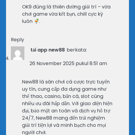
OK9 đúng là thiên đường giải trí – vừa
chơi game vừa kết bạn, chill cực kỳ
luôn
.
Reply
tải app new88
berkata:
26 November 2025 pukul 8:51 am
New88 là sân chơi cá cược trực tuyến
uy tín, cung cấp đa dạng game như
thể thao, casino, bắn cá, slot cùng
nhiều ưu đãi hấp dẫn. Với giao diện hiện
đại, bảo mật an toàn và dịch vụ hỗ trợ
24/7, New88 mang đến trải nghiệm
giải trí tiện lợi và minh bạch cho mọi
người chơi.