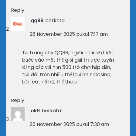
Reply
qq88
berkata:
26 November 2025 pukul 7:17 am
Tại trang chủ QQ88, người chơi sẽ được
bước vào một thế giới giải trí trực tuyến
đẳng cấp với hơn 500 trò chơi hấp dẫn,
trải dài trên nhiều thể loại như: Casino,
bắn cá , nổ hũ, thể thao
Reply
ok9
berkata:
26 November 2025 pukul 7:30 am