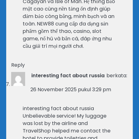
Cagayan và Isle of Man. Hệ thống bảo
mật cao cùng nền tảng ổn định giúp
đảm bảo công bằng, minh bạch và an
toàn. NEW88 cung cấp đa dạng sản
phẩm gồm thể thao, casino, slot
game, nổ hũ và bắn cá, đáp ứng nhu
cầu giải trí mọi người chơi.
Reply
interesting fact about russia
berkata:
26 November 2025 pukul 3:29 pm
interesting fact about russia
Unbelievable service! My luggage
was lost by the airline and
TravelShop helped me contact the
hotel to provide toiletries and