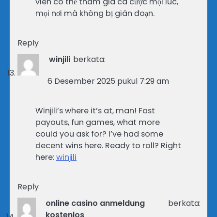
viên có thể tham gia cá cược mọi lúc,
mọi nơi mà không bị gián đoạn.
Reply
winjili
berkata:
6 Desember 2025 pukul 7:29 am
Winjili’s where it’s at, man! Fast
payouts, fun games, what more
could you ask for? I’ve had some
decent wins here. Ready to roll? Right
here:
winjili
Reply
online casino anmeldung
berkata:
kostenlos