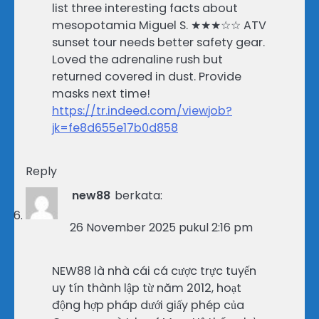
list three interesting facts about
mesopotamia Miguel S. ★★★☆☆ ATV
sunset tour needs better safety gear.
Loved the adrenaline rush but
returned covered in dust. Provide
masks next time!
https://tr.indeed.com/viewjob?
jk=fe8d655e17b0d858
Reply
new88
berkata:
26 November 2025 pukul 2:16 pm
NEW88 là nhà cái cá cược trực tuyến
uy tín thành lập từ năm 2012, hoạt
động hợp pháp dưới giấy phép của