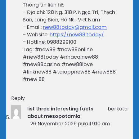
Thông tin liên hệ:
– Địa chỉ: 128 Ng. 318 P. Ngọc Trì, Thạch
Bàn, Long Biên, Hà Nội, Việt Nam
– Email:
new88today@gmail.com
– Website:
https://new88.today/
– Hotline: 0988299100
Tag: #new88 #new88online
#new88today #nhacainew88
#new88casino #new88love
#linknew88 #taiappnew88 #new888
#new 88
Reply
list three interesting facts
berkata:
about mesopotamia
26 November 2025 pukul 9:10 am