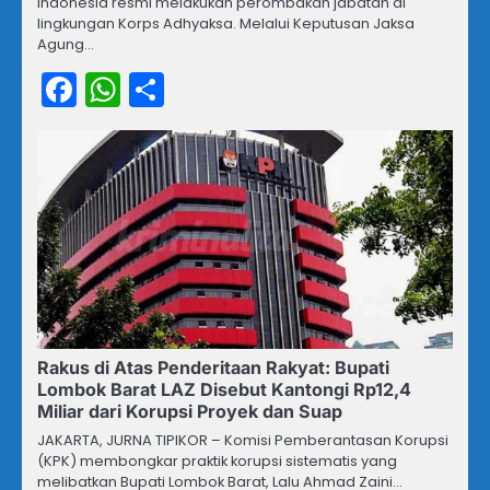
Indonesia resmi melakukan perombakan jabatan di
lingkungan Korps Adhyaksa. Melalui Keputusan Jaksa
Agung…
Facebook
WhatsApp
Share
Rakus di Atas Penderitaan Rakyat: Bupati
Lombok Barat LAZ Disebut Kantongi Rp12,4
Miliar dari Korupsi Proyek dan Suap
JAKARTA, JURNA TIPIKOR – Komisi Pemberantasan Korupsi
(KPK) membongkar praktik korupsi sistematis yang
melibatkan Bupati Lombok Barat, Lalu Ahmad Zaini…