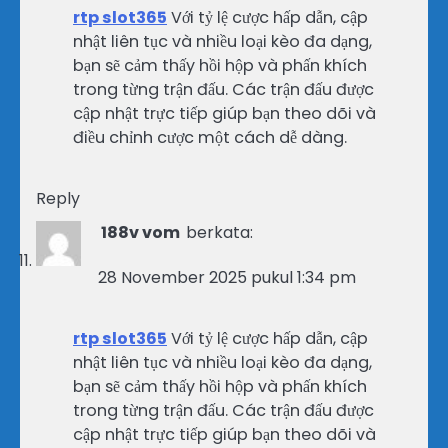
rtp slot365
Với tỷ lệ cược hấp dẫn, cập
nhật liên tục và nhiều loại kèo đa dạng,
bạn sẽ cảm thấy hồi hộp và phấn khích
trong từng trận đấu. Các trận đấu được
cập nhật trực tiếp giúp bạn theo dõi và
điều chỉnh cược một cách dễ dàng.
Reply
188v vom
berkata:
28 November 2025 pukul 1:34 pm
rtp slot365
Với tỷ lệ cược hấp dẫn, cập
nhật liên tục và nhiều loại kèo đa dạng,
bạn sẽ cảm thấy hồi hộp và phấn khích
trong từng trận đấu. Các trận đấu được
cập nhật trực tiếp giúp bạn theo dõi và