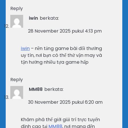
Reply
iwin
berkata:
28 November 2025 pukul 4:13 pm
iwin
– nền tảng game bài đổi thưởng
uy tín, nơi bạn có thể thử vận may và
tận hưởng nhiều tựa game hấp
Reply
MM88
berkata:
30 November 2025 pukul 6:20 am
Khám phá thế giới giải trí trực tuyến
đỉnh cao tại
MM88
, nơi mang đến