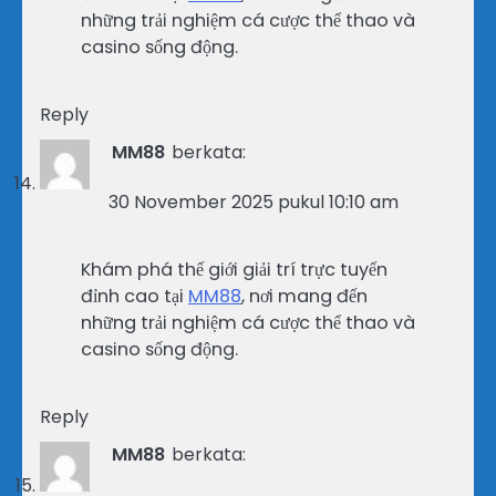
những trải nghiệm cá cược thể thao và
casino sống động.
Reply
MM88
berkata:
30 November 2025 pukul 10:10 am
Khám phá thế giới giải trí trực tuyến
đỉnh cao tại
MM88
, nơi mang đến
những trải nghiệm cá cược thể thao và
casino sống động.
Reply
MM88
berkata: