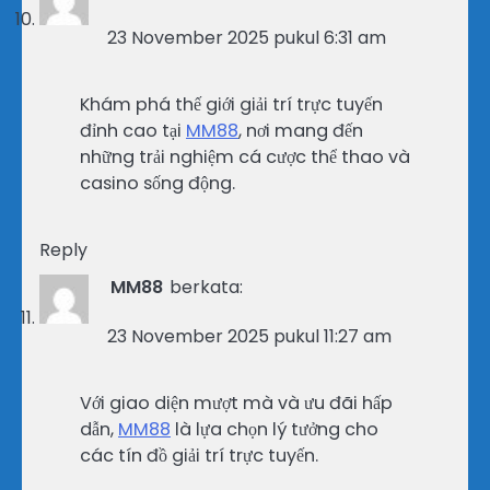
23 November 2025 pukul 6:31 am
Khám phá thế giới giải trí trực tuyến
đỉnh cao tại
MM88
, nơi mang đến
những trải nghiệm cá cược thể thao và
casino sống động.
Reply
MM88
berkata:
23 November 2025 pukul 11:27 am
Với giao diện mượt mà và ưu đãi hấp
dẫn,
MM88
là lựa chọn lý tưởng cho
các tín đồ giải trí trực tuyến.