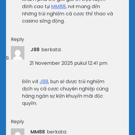
đỉnh cao tại
MM88
, nơi mang đến
những trải nghiệm cá cược thể thao và
casino sống động.
Reply
J88
berkata:
21 November 2025 pukul 12:41 pm
Đến với
J88
, bạn sẽ được trải nghiệm
dịch vụ cá cược chuyên nghiệp cùng
hàng ngàn sự kiện khuyến mãi độc
quyền.
Reply
MM88
berkata: