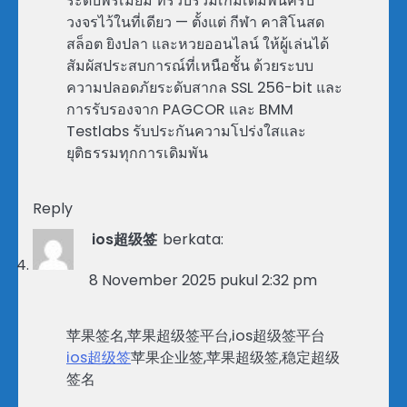
ระดับพรีเมียม ที่รวบรวมเกมเดิมพันครบ
วงจรไว้ในที่เดียว — ตั้งแต่ กีฬา คาสิโนสด
สล็อต ยิงปลา และหวยออนไลน์ ให้ผู้เล่นได้
สัมผัสประสบการณ์ที่เหนือชั้น ด้วยระบบ
ความปลอดภัยระดับสากล SSL 256-bit และ
การรับรองจาก PAGCOR และ BMM
Testlabs รับประกันความโปร่งใสและ
ยุติธรรมทุกการเดิมพัน
Reply
ios超级签
berkata:
8 November 2025 pukul 2:32 pm
苹果签名,苹果超级签平台,ios超级签平台
ios超级签
苹果企业签,苹果超级签,稳定超级
签名