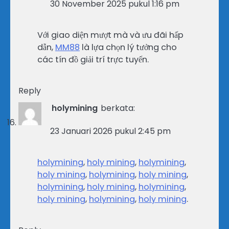
30 November 2025 pukul 1:16 pm
Với giao diện mượt mà và ưu đãi hấp
dẫn,
MM88
là lựa chọn lý tưởng cho
các tín đồ giải trí trực tuyến.
Reply
holymining
berkata:
23 Januari 2026 pukul 2:45 pm
holymining
,
holy mining
,
holymining
,
holy mining
,
holymining
,
holy mining
,
holymining
,
holy mining
,
holymining
,
holy mining
,
holymining
,
holy mining
.