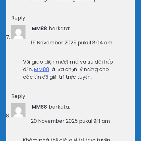
Reply
MM88
berkata:
15 November 2025 pukul 8:04 am
Với giao diện mượt mà và ưu đãi hấp
dẫn,
MM88
là lựa chọn lý tưởng cho
các tín đồ giải trí trực tuyến.
Reply
MM88
berkata:
20 November 2025 pukul 9:11 am
Khám phá thế giới giải trí trực tuyến