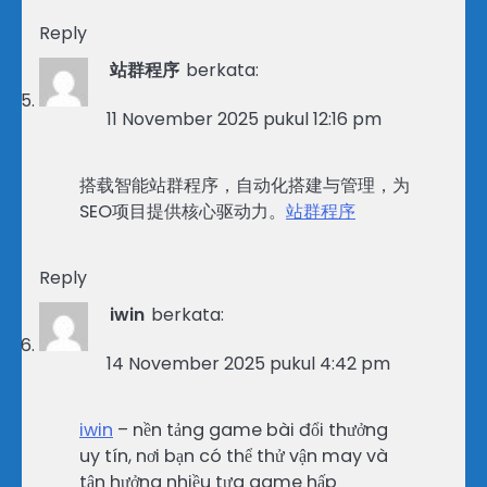
Reply
站群程序
berkata:
11 November 2025 pukul 12:16 pm
搭载智能站群程序，自动化搭建与管理，为
SEO项目提供核心驱动力。
站群程序
Reply
iwin
berkata:
14 November 2025 pukul 4:42 pm
iwin
– nền tảng game bài đổi thưởng
uy tín, nơi bạn có thể thử vận may và
tận hưởng nhiều tựa game hấp