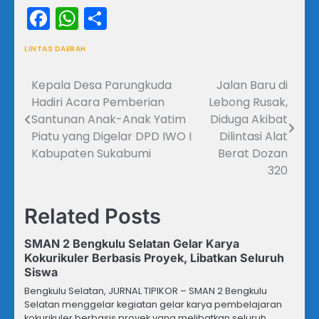
Facebook
WhatsApp
Share
LINTAS DAERAH
Kepala Desa Parungkuda
Jalan Baru di
Navigasi
Hadiri Acara Pemberian
Lebong Rusak,
pos
Santunan Anak-Anak Yatim
Diduga Akibat
Piatu yang Digelar DPD IWO I
Dilintasi Alat
Kabupaten Sukabumi
Berat Dozan
320
Related Posts
SMAN 2 Bengkulu Selatan Gelar Karya
Kokurikuler Berbasis Proyek, Libatkan Seluruh
Siswa
Bengkulu Selatan, JURNAL TIPIKOR – SMAN 2 Bengkulu
Selatan menggelar kegiatan gelar karya pembelajaran
kokurikuler berbasis proyek yang melibatkan seluruh…