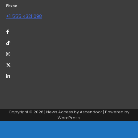
Phone
+1 555 4321 098
Copyright © 2026
| News Access by
Ascendoor
| Powered by
WordPress
.