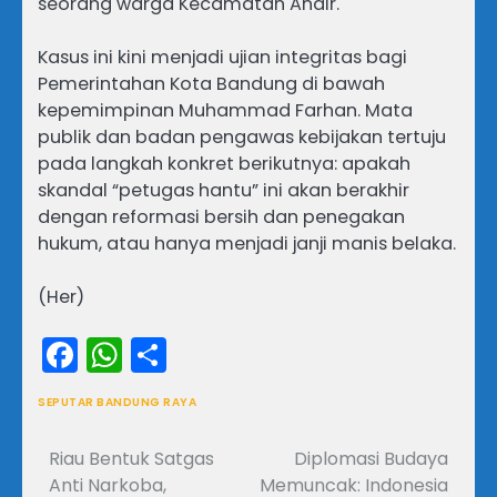
seorang warga Kecamatan Andir.
Kasus ini kini menjadi ujian integritas bagi
Pemerintahan Kota Bandung di bawah
kepemimpinan Muhammad Farhan. Mata
publik dan badan pengawas kebijakan tertuju
pada langkah konkret berikutnya: apakah
skandal “petugas hantu” ini akan berakhir
dengan reformasi bersih dan penegakan
hukum, atau hanya menjadi janji manis belaka.
(Her)
Facebook
WhatsApp
Share
SEPUTAR BANDUNG RAYA
Riau Bentuk Satgas
Diplomasi Budaya
Navigasi
Anti Narkoba,
Memuncak: Indonesia