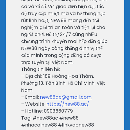
cá và xổ số. Với giao diện hiện đại, tốc
độ truy cập mượt mà và hệ thống nạp
rút linh hoạt, NEW88 mang đến trải
nghiệm giải trí an toàn và tiện lợi cho
người chơi. Hỗ trợ 24/7 cùng nhiều
chương trình khuyến mãi hấp dẫn giúp
NEW88 ngày càng khẳng định vị thế
của mình trong cộng đồng cá cược
trực tuyến tại Việt Nam.
Thông tin liên hệ:
– Địa chỉ: 189 Hoàng Hoa Thám,
Phường 13, Tân Bình, Hồ Chí Minh, Việt
Nam
– Email:
new88ac@gmail.com
– Website:
https://new88.ac/
– Hotline: 0903660779
Tag: #new88ac #new88
#nhacainew88 #linkvaonew88