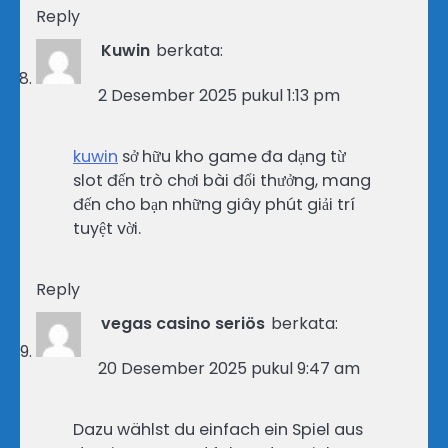
Reply
Kuwin
berkata:
2 Desember 2025 pukul 1:13 pm
kuwin
sở hữu kho game đa dạng từ
slot đến trò chơi bài đổi thưởng, mang
đến cho bạn những giây phút giải trí
tuyệt vời.
Reply
vegas casino seriös
berkata:
20 Desember 2025 pukul 9:47 am
Dazu wählst du einfach ein Spiel aus