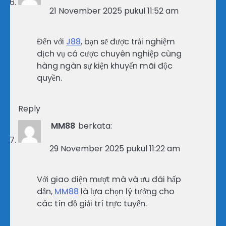
21 November 2025 pukul 11:52 am
Đến với
J88
, bạn sẽ được trải nghiệm
dịch vụ cá cược chuyên nghiệp cùng
hàng ngàn sự kiện khuyến mãi độc
quyền.
Reply
MM88
berkata:
29 November 2025 pukul 11:22 am
Với giao diện mượt mà và ưu đãi hấp
dẫn,
MM88
là lựa chọn lý tưởng cho
các tín đồ giải trí trực tuyến.