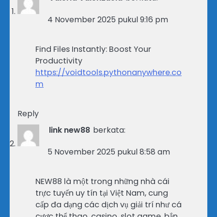
4 November 2025 pukul 9:16 pm
Find Files Instantly: Boost Your
Productivity
https://voidtools.pythonanywhere.co
m
Reply
link new88
berkata:
5 November 2025 pukul 8:58 am
NEW88 là một trong những nhà cái
trực tuyến uy tín tại Việt Nam, cung
cấp đa dạng các dịch vụ giải trí như cá
cược thể thao, casino, slot game, bắn