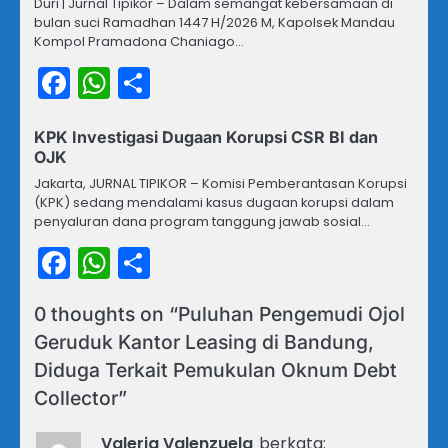
Duri | Jurnal Tipikor – Dalam semangat kebersamaan di
bulan suci Ramadhan 1447 H/2026 M, Kapolsek Mandau
Kompol Pramadona Chaniago…
Facebook
WhatsApp
Share
KPK Investigasi Dugaan Korupsi CSR BI dan
OJK
Jakarta, JURNAL TIPIKOR – Komisi Pemberantasan Korupsi
(KPK) sedang mendalami kasus dugaan korupsi dalam
penyaluran dana program tanggung jawab sosial…
Facebook
WhatsApp
Share
0 thoughts on “
Puluhan Pengemudi Ojol
Geruduk Kantor Leasing di Bandung,
Diduga Terkait Pemukulan Oknum Debt
Collector
”
Valeria Valenzuela
berkata: