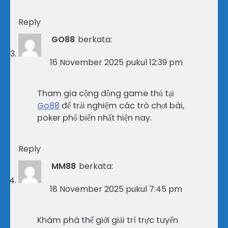
Reply
GO88
berkata:
16 November 2025 pukul 12:39 pm
Tham gia cộng đồng game thủ tại
Go88
để trải nghiệm các trò chơi bài,
poker phổ biến nhất hiện nay.
Reply
MM88
berkata:
18 November 2025 pukul 7:45 pm
Khám phá thế giới giải trí trực tuyến