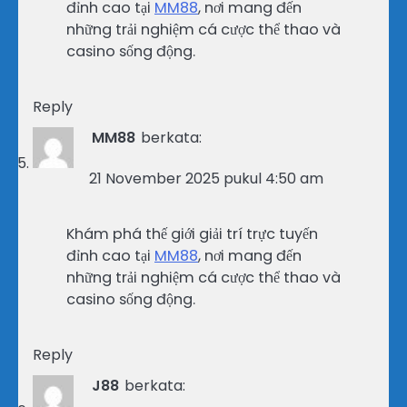
đỉnh cao tại
MM88
, nơi mang đến
những trải nghiệm cá cược thể thao và
casino sống động.
Reply
MM88
berkata:
21 November 2025 pukul 4:50 am
Khám phá thế giới giải trí trực tuyến
đỉnh cao tại
MM88
, nơi mang đến
những trải nghiệm cá cược thể thao và
casino sống động.
Reply
J88
berkata: