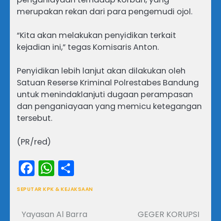
merupakan rekan dari para pengemudi ojol.
“Kita akan melakukan penyidikan terkait
kejadian ini,” tegas Komisaris Anton.
Penyidikan lebih lanjut akan dilakukan oleh
Satuan Reserse Kriminal Polrestabes Bandung
untuk menindaklanjuti dugaan perampasan
dan penganiayaan yang memicu ketegangan
tersebut.
(PR/red)
Facebook
WhatsApp
Share
SEPUTAR KPK & KEJAKSAAN
Yayasan Al Barra
GEGER KORUPSI
Navigasi