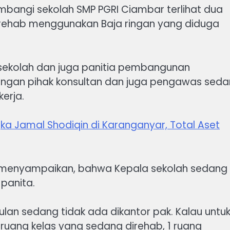
bangi sekolah SMP PGRI Ciambar terlihat dua
irehab menggunakan Baja ringan yang diduga
 sekolah dan juga panitia pembangunan
 dengan pihak konsultan dan juga pengawas sed
erja.
gka Jamal Shodiqin di Karanganyar, Total Aset
r menyampaikan, bahwa Kepala sekolah sedang
panita.
ulan sedang tidak ada dikantor pak. Kalau untu
uang kelas yang sedang direhab, 1 ruang