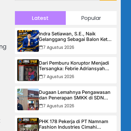
Latest
Popular
Indra Setiawan, S.E., Naik
Gelanggang Sebagai Balon Ketua
DPK KNPI Kecamatan Ciambar
ang
7 Agustus 2026
Dari Pemburu Koruptor Menjadi
Tersangka: Febrie Adriansyah
Tiba di Kejagung Berborgol, Bawa
7 Agustus 2026
Map Biru dan Senyum Penuh
Teka-teki
Dugaan Lemahnya Pengawasan
dan Penerapan SMKK di SDN
Manggis, Ketua Komisi IV “Kami
7 Agustus 2026
Tidak Akan Segan Menindak”
k
PHK 178 Pekerja di PT Namnam
Fashion Industries Cimahi