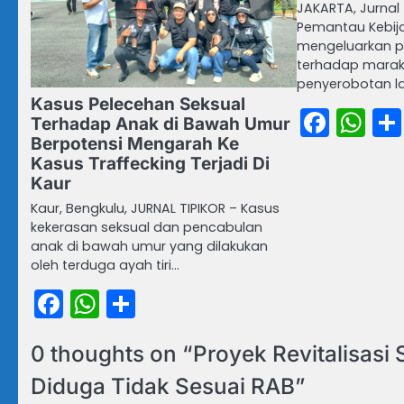
JAKARTA, Jurnal
Pemantau Kebija
mengeluarkan p
terhadap mara
penyerobotan la
Kasus Pelecehan Seksual
Face
Wh
Terhadap Anak di Bawah Umur
Berpotensi Mengarah Ke
Kasus Traffecking Terjadi Di
Kaur
Kaur, Bengkulu, JURNAL TIPIKOR – Kasus
kekerasan seksual dan pencabulan
anak di bawah umur yang dilakukan
oleh terduga ayah tiri…
Facebook
WhatsApp
Share
0 thoughts on “
Proyek Revitalisasi 
Diduga Tidak Sesuai RAB
”