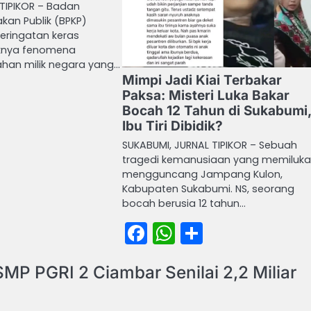
 TIPIKOR – Badan
kan Publik (BPKP)
eringatan keras
knya fenomena
han milik negara yang…
Mimpi Jadi Kiai Terbakar
book
atsApp
Share
Paksa: Misteri Luka Bakar
Bocah 12 Tahun di Sukabumi,
Ibu Tiri Dibidik?
SUKABUMI, JURNAL TIPIKOR – Sebuah
tragedi kemanusiaan yang memiluk
mengguncang Jampang Kulon,
Kabupaten Sukabumi. NS, seorang
bocah berusia 12 tahun…
Facebook
WhatsApp
Share
SMP PGRI 2 Ciambar Senilai 2,2 Miliar