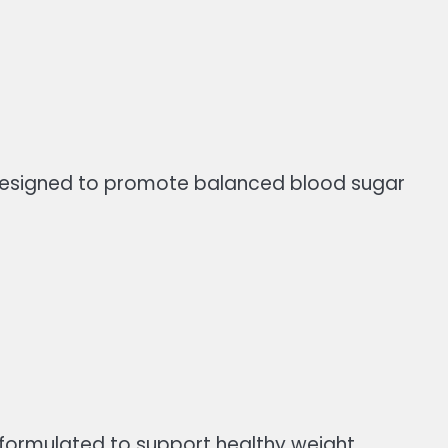
 designed to promote balanced blood sugar
 formulated to support healthy weight