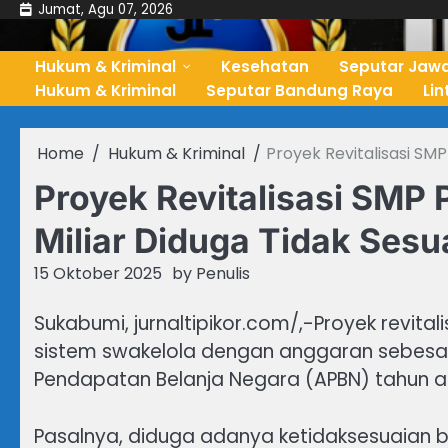
Skip
Jumat, Agu 07, 2026
to
content
Hukum & Kriminal
Kesehatan
Seputar Jawa
Hukum & Kriminal
Seputar Bandung Raya
Li
Home
Hukum & Kriminal
Proyek Revitalisasi SMP
Proyek Revitalisasi SMP 
Miliar Diduga Tidak Sesu
15 Oktober 2025
by
Penulis
Sukabumi, jurnaltipikor.com/,-Proyek revit
sistem swakelola dengan anggaran sebesar 
Pendapatan Belanja Negara (APBN) tahun an
Pasalnya, diduga adanya ketidaksesuaian