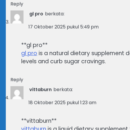
Reply
gl pro
berkata:
17 Oktober 2025 pukul 5:49 pm
**gl pro**
gl pro
is a natural dietary supplement
levels and curb sugar cravings.
Reply
vittaburn
berkata:
18 Oktober 2025 pukul 1:23 am
** vittaburn**
vittaburn
is a liquid dietary supplement