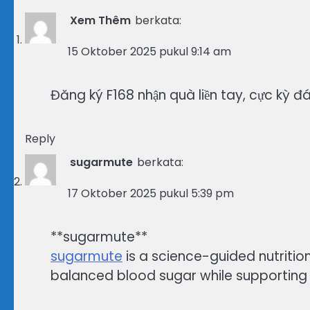
Xem Thêm
berkata:
15 Oktober 2025 pukul 9:14 am
Đăng ký F168 nhận quà liền tay, cực kỳ đ
Reply
sugarmute
berkata:
17 Oktober 2025 pukul 5:39 pm
**sugarmute**
sugarmute
is a science-guided nutriti
balanced blood sugar while supporting 