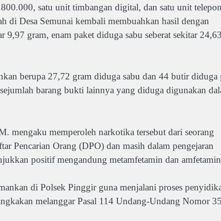
00.000, satu unit timbangan digital, dan satu unit telepo
mah di Desa Semunai kembali membuahkan hasil dengan
tar 9,97 gram, enam paket diduga sabu seberat sekitar 24,6
ankan berupa 27,72 gram diduga sabu dan 44 butir diduga 
ta sejumlah barang bukti lainnya yang diduga digunakan da
A.M. mengaku memperoleh narkotika tersebut dari seorang
aftar Pencarian Orang (DPO) dan masih dalam pengejaran
nunjukkan positif mengandung metamfetamin dan amfetamin
amankan di Polsek Pinggir guna menjalani proses penyidik
persangkakan melanggar Pasal 114 Undang-Undang Nomor 3