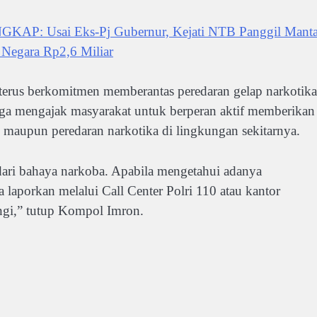
: Usai Eks-Pj Gubernur, Kejati NTB Panggil Mant
 Negara Rp2,6 Miliar
terus berkomitmen memberantas peredaran gelap narkotika
uga mengajak masyarakat untuk berperan aktif memberikan
 maupun peredaran narkotika di lingkungan sekitarnya.
dari bahaya narkoba. Apabila mengetahui adanya
 laporkan melalui Call Center Polri 110 atau kantor
ungi,” tutup Kompol Imron.