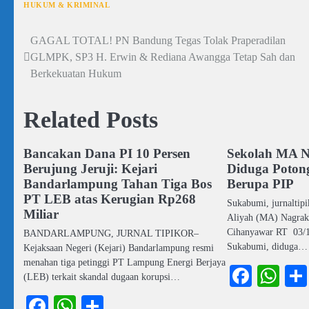
HUKUM & KRIMINAL
GAGAL TOTAL! PN Bandung Tegas Tolak Praperadilan
Navigasi
GLMPK, SP3 H. Erwin & Rediana Awangga Tetap Sah dan
pos
Berkekuatan Hukum
Related Posts
Bancakan Dana PI 10 Persen
Sekolah MA 
Berujung Jeruji: Kejari
Diduga Poton
Bandarlampung Tahan Tiga Bos
Berupa PIP
PT LEB atas Kerugian Rp268
Sukabumi, jurnaltip
Miliar
Aliyah (MA) Nagrak 
Cihanyawar RT 03/1
BANDARLAMPUNG, JURNAL TIPIKOR–
Sukabumi, diduga…
Kejaksaan Negeri (Kejari) Bandarlampung resmi
menahan tiga petinggi PT Lampung Energi Berjaya
Faceb
Wh
(LEB) terkait skandal dugaan korupsi…
Facebook
WhatsApp
Share