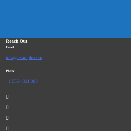
Reach Out
Email
info@example.com
Phone
+1 555 4321 098