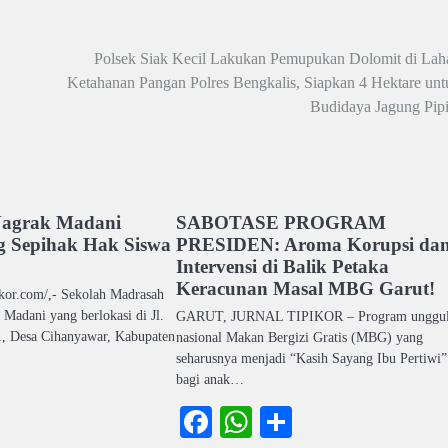
Polsek Siak Kecil Lakukan Pemupukan Dolomit di Lah
Ketahanan Pangan Polres Bengkalis, Siapkan 4 Hektare unt
Budidaya Jagung Pipi
Nagrak Madani
SABOTASE PROGRAM
g Sepihak Hak Siswa
PRESIDEN: Aroma Korupsi da
Intervensi di Balik Petaka
Keracunan Masal MBG Garut!
ikor.com/,- Sekolah Madrasah
Madani yang berlokasi di Jl.
GARUT, JURNAL TIPIKOR – Program unggu
, Desa Cihanyawar, Kabupaten
nasional Makan Bergizi Gratis (MBG) yang
seharusnya menjadi “Kasih Sayang Ibu Pertiwi”
bagi anak…
ook
atsApp
Share
Facebook
WhatsApp
Share