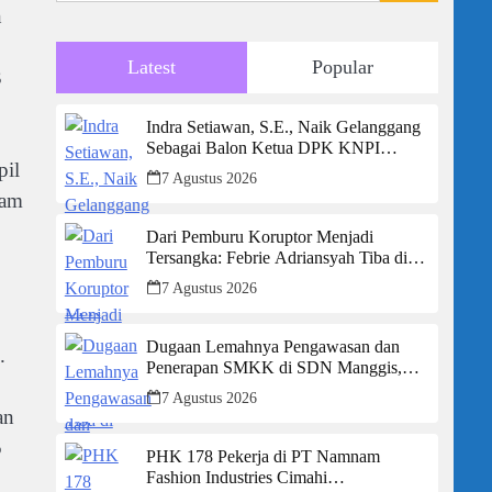
n
Latest
Popular
3
Indra Setiawan, S.E., Naik Gelanggang
Sebagai Balon Ketua DPK KNPI
pil
Kecamatan Ciambar
7 Agustus 2026
lam
Dari Pemburu Koruptor Menjadi
Tersangka: Febrie Adriansyah Tiba di
Kejagung Berborgol, Bawa Map Biru
7 Agustus 2026
dan Senyum Penuh Teka-teki
Dugaan Lemahnya Pengawasan dan
.
Penerapan SMKK di SDN Manggis,
Ketua Komisi IV “Kami Tidak Akan
7 Agustus 2026
Segan Menindak”
an
5
PHK 178 Pekerja di PT Namnam
Fashion Industries Cimahi