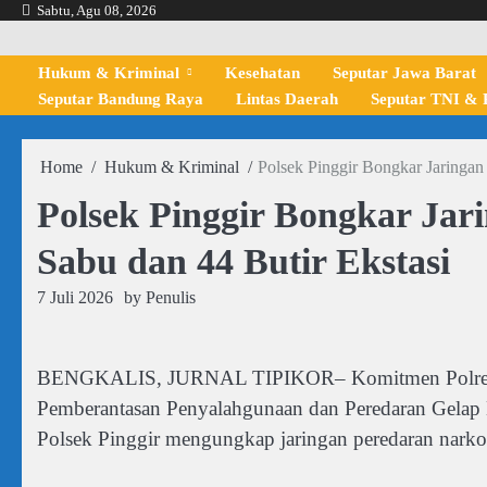
Skip
Sabtu, Agu 08, 2026
to
content
Hukum & Kriminal
Kesehatan
Seputar Jawa Barat
Seputar Bandung Raya
Lintas Daerah
Seputar TNI & P
Home
Hukum & Kriminal
Polsek Pinggir Bongkar Jaringan
Polsek Pinggir Bongkar Jar
Sabu dan 44 Butir Ekstasi
7 Juli 2026
by
Penulis
BENGKALIS, JURNAL TIPIKOR– Komitmen Polres B
Pemberantasan Penyalahgunaan dan Peredaran Gelap 
Polsek Pinggir mengungkap jaringan peredaran narko