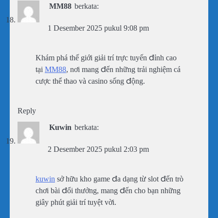
MM88
berkata:
1 Desember 2025 pukul 9:08 pm
Khám phá thế giới giải trí trực tuyến đỉnh cao
tại
MM88
, nơi mang đến những trải nghiệm cá
cược thể thao và casino sống động.
Reply
Kuwin
berkata:
2 Desember 2025 pukul 2:03 pm
kuwin
sở hữu kho game đa dạng từ slot đến trò
chơi bài đổi thưởng, mang đến cho bạn những
giây phút giải trí tuyệt vời.