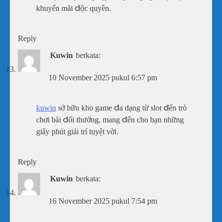
khuyến mãi độc quyền.
Reply
Kuwin
berkata:
10 November 2025 pukul 6:57 pm
kuwin
sở hữu kho game đa dạng từ slot đến trò
chơi bài đổi thưởng, mang đến cho bạn những
giây phút giải trí tuyệt vời.
Reply
Kuwin
berkata:
16 November 2025 pukul 7:54 pm