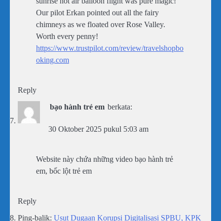
sunrise hot air balloon flight was pure magic!
Our pilot Erkan pointed out all the fairy
chimneys as we floated over Rose Valley.
Worth every penny!
https://www.trustpilot.com/review/travelshopbo
oking.com
Reply
bạo hành trẻ em
berkata:
30 Oktober 2025 pukul 5:03 am
Website này chứa những video bạo hành trẻ
em, bốc lột trẻ em
Reply
Ping-balik:
Usut Dugaan Korupsi Digitalisasi SPBU, KPK