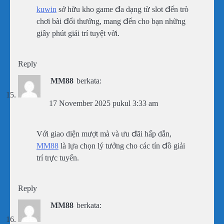
kuwin
sở hữu kho game đa dạng từ slot đến trò
chơi bài đổi thưởng, mang đến cho bạn những
giây phút giải trí tuyệt vời.
Reply
MM88
berkata:
17 November 2025 pukul 3:33 am
Với giao diện mượt mà và ưu đãi hấp dẫn,
MM88
là lựa chọn lý tưởng cho các tín đồ giải
trí trực tuyến.
Reply
MM88
berkata: