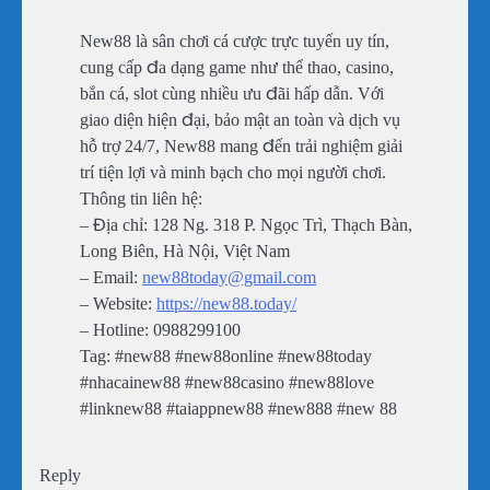
New88 là sân chơi cá cược trực tuyến uy tín,
cung cấp đa dạng game như thể thao, casino,
bắn cá, slot cùng nhiều ưu đãi hấp dẫn. Với
giao diện hiện đại, bảo mật an toàn và dịch vụ
hỗ trợ 24/7, New88 mang đến trải nghiệm giải
trí tiện lợi và minh bạch cho mọi người chơi.
Thông tin liên hệ:
– Địa chỉ: 128 Ng. 318 P. Ngọc Trì, Thạch Bàn,
Long Biên, Hà Nội, Việt Nam
– Email:
new88today@gmail.com
– Website:
https://new88.today/
– Hotline: 0988299100
Tag: #new88 #new88online #new88today
#nhacainew88 #new88casino #new88love
#linknew88 #taiappnew88 #new888 #new 88
Reply