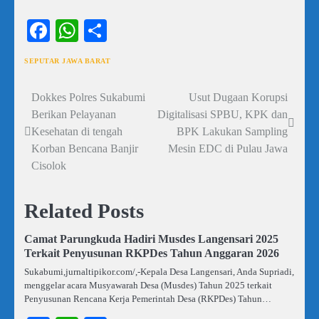
Facebook
WhatsApp
Share
SEPUTAR JAWA BARAT
Dokkes Polres Sukabumi
Usut Dugaan Korupsi
Navigasi
Berikan Pelayanan
Digitalisasi SPBU, KPK dan
pos
Kesehatan di tengah
BPK Lakukan Sampling
Korban Bencana Banjir
Mesin EDC di Pulau Jawa
Cisolok
Related Posts
Camat Parungkuda Hadiri Musdes Langensari 2025
Terkait Penyusunan RKPDes Tahun Anggaran 2026
Sukabumi,jurnaltipikor.com/,-Kepala Desa Langensari, Anda Supriadi,
menggelar acara Musyawarah Desa (Musdes) Tahun 2025 terkait
Penyusunan Rencana Kerja Pemerintah Desa (RKPDes) Tahun…