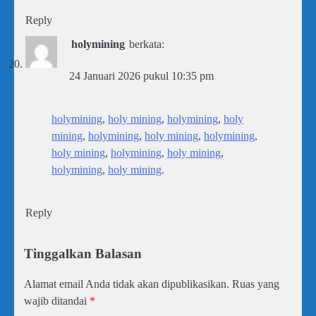
Reply
holymining
berkata:
24 Januari 2026 pukul 10:35 pm
holymining
,
holy mining
,
holymining
,
holy
mining
,
holymining
,
holy mining
,
holymining
,
holy mining
,
holymining
,
holy mining
,
holymining
,
holy mining
.
Reply
Tinggalkan Balasan
Alamat email Anda tidak akan dipublikasikan.
Ruas yang
wajib ditandai
*