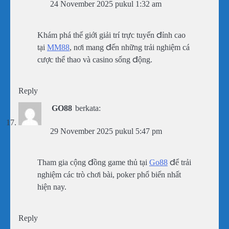
24 November 2025 pukul 1:32 am
Khám phá thế giới giải trí trực tuyến đỉnh cao
tại
MM88
, nơi mang đến những trải nghiệm cá
cược thể thao và casino sống động.
Reply
GO88
berkata:
29 November 2025 pukul 5:47 pm
Tham gia cộng đồng game thủ tại
Go88
để trải
nghiệm các trò chơi bài, poker phổ biến nhất
hiện nay.
Reply