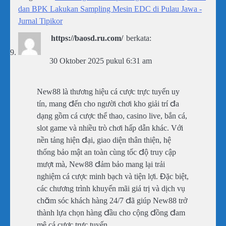
dan BPK Lakukan Sampling Mesin EDC di Pulau Jawa -
Jurnal Tipikor
https://baosd.ru.com/
berkata:
30 Oktober 2025 pukul 6:31 am
New88 là thương hiệu cá cược trực tuyến uy
tín, mang đến cho người chơi kho giải trí đa
dạng gồm cá cược thể thao, casino live, bắn cá,
slot game và nhiều trò chơi hấp dẫn khác. Với
nền tảng hiện đại, giao diện thân thiện, hệ
thống bảo mật an toàn cùng tốc độ truy cập
mượt mà, New88 đảm bảo mang lại trải
nghiệm cá cược minh bạch và tiện lợi. Đặc biệt,
các chương trình khuyến mãi giá trị và dịch vụ
chăm sóc khách hàng 24/7 đã giúp New88 trở
thành lựa chọn hàng đầu cho cộng đồng đam
mê cá cược trực tuyến.