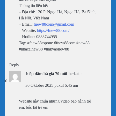
Thông tin liên hệ:
– Địa chỉ: 120 P. Ngọc Hà, Ngọc Hồ, Ba Đình,
Hà Nội, Việt Nam
– Email:
fnew88com@gmail.com
– Website:
https://fnew88.com/
– Hotline: 0888744955
Tag: #fnew88topone #fnew88com #new88
#nhacainew88 #linkvaonew88
Reply
hiếp dâm bà già 70 tuổi
berkata:
30 Oktober 2025 pukul 6:45 am
Website này chứa những video bạo hành trẻ
em, bốc lột trẻ em