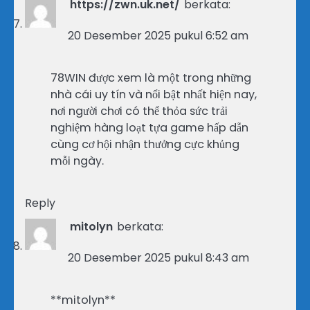
https://zwn.uk.net/
berkata:
20 Desember 2025 pukul 6:52 am
78WIN được xem là một trong những
nhà cái uy tín và nổi bật nhất hiện nay,
nơi người chơi có thể thỏa sức trải
nghiệm hàng loạt tựa game hấp dẫn
cùng cơ hội nhận thưởng cực khủng
mỗi ngày.
Reply
mitolyn
berkata:
20 Desember 2025 pukul 8:43 am
**mitolyn**