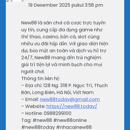
19 Desember 2025 pukul 3:58 pm
New88 là sân chơi cá cược trực tuyến
uy tín, cung cấp đa dạng game như
thể thao, casino, bắn cá, slot cùng
nhiều ưu đãi hấp dẫn. Với giao diện hiện
đại, bảo mật an toàn và dịch vụ hỗ trợ
24/7, New88 mang đến trải nghiệm
giải trí tiện lợi và minh bạch cho mọi
người chơi.
Thông tin liên hệ:
– Địa chỉ: 128 Ng. 318 P. Ngọc Trì, Thạch
Bàn, Long Biên, Hà Nội, Việt Nam
– Email:
new88today@gmail.com
– Website:
https://new88.today/
– Hotline: 0988299100
Tag: #new88 #new88online
#new88today #nhacainew88