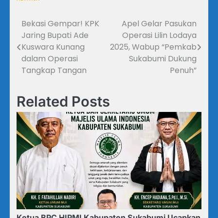
Bekasi Gempar! KPK
Apel Gelar Pasukan
Navigasi
Jaring Bupati Ade
Operasi Lilin Lodaya
pos
Kuswara Kunang
2025, Wabup “Pemkab
dalam Operasi
Sukabumi Dukung
Tangkap Tangan
Penuh”
Related Posts
Ketua BPC HIPMI Kabupaten Sukabumi Ucapkan