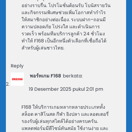
อย่างราบรื่น. โปรโมชั่นต้อนรับ โบนัสรายวัน
และกิจกรรมพิเศษช่วยเพิ่มโอกาสทำกำไร
ให้สมาชิกอย่างต่อเนื่อง. ระบบฝาก–ถอนมี
ความปลอดภัย โปร่งใส และดำเนินการ
รวดเร็ว พร้อมทีมบริการลูกค้า 24 ชั่วโมง
ทำให้ F168 เป็นอีกหนึ่งตัวเลือกที่เชื่อถือได้
สำหรับผู้เล่นชาวไทย.
Reply
พอร์ทเกม F168
berkata:
19 Desember 2025 pukul 2:01 pm
F168 ให้บริการเกมหลากหลายประเภททั้ง
สล็อต คาสิโนสด กีฬา ยิงปลา และลอตเตอรี่
รองรับผู้เล่นทุกสไตล์ได้อย่างครบครัน.
แพลตฟอร์มมีดีไซน์ทันสมัย ใช้งานง่าย และ