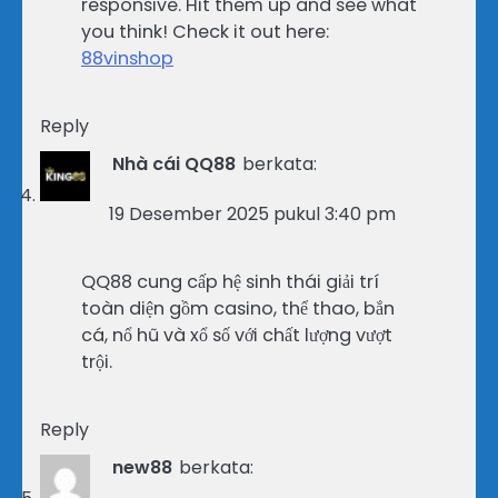
responsive. Hit them up and see what
you think! Check it out here:
88vinshop
Reply
Nhà cái QQ88
berkata:
19 Desember 2025 pukul 3:40 pm
QQ88 cung cấp hệ sinh thái giải trí
toàn diện gồm casino, thể thao, bắn
cá, nổ hũ và xổ số với chất lượng vượt
trội.
Reply
new88
berkata: