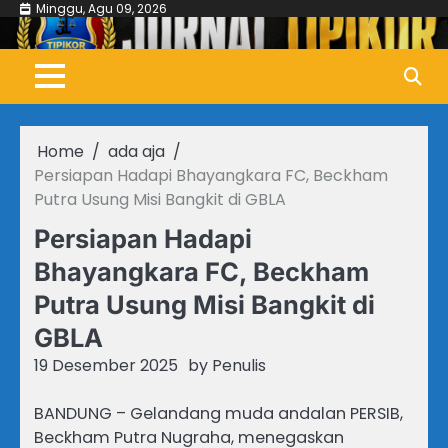
Skip
Minggu, Agu 09, 2026
to
content
Home
ada aja
Persiapan Hadapi Bhayangkara FC, Beckham
Putra Usung Misi Bangkit di GBLA
Persiapan Hadapi
Bhayangkara FC, Beckham
Putra Usung Misi Bangkit di
GBLA
19 Desember 2025
by
Penulis
BANDUNG – Gelandang muda andalan PERSIB,
Beckham Putra Nugraha, menegaskan