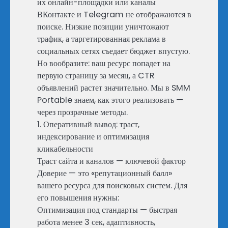
их онлайн-площадки или каналы
ВКонтакте и Telegram не отображаются в
поиске. Низкие позиции уничтожают
трафик, а таргетированная реклама в
социальных сетях съедает бюджет впустую.
Но вообразите: ваш ресурс попадет на
первую страницу за месяц, а CTR
объявлений растет значительно. Мы в SMM
Portable знаем, как этого реализовать —
через прозрачные методы.
1. Оперативный вывод: траст,
индексирование и оптимизация
кликабельности
Траст сайта и каналов — ключевой фактор
Доверие — это «репутационный балл»
вашего ресурса для поисковых систем. Для
его повышения нужны:
Оптимизация под стандарты — быстрая
работа менее 3 сек, адаптивность,