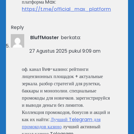
платформа Max:
https://t.me/official_max_platform
Reply
BluffMaster
berkata:
27 Agustus 2025 pukul 9:09 am
оф. канал live-казино: рейтинги
лицензионных площадок + актуальные
зеркала. разбор стратегий для рулетки,
баккары и монополии. специальные
промокоды для новичков. зарегистрируйся
и выводи деньги без лимитов.
Коллекция промокодов, бонусов и акций и
как их найти:
Лучший Telegram для
промокодов казино
лучший активный
канал казино Telegram