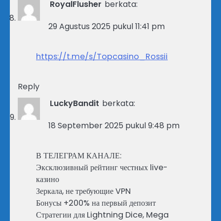
RoyalFlusher
berkata:
29 Agustus 2025 pukul 11:41 pm
https://t.me/s/Topcasino_Rossii
Reply
LuckyBandit
berkata:
18 September 2025 pukul 9:48 pm
В ТЕЛЕГРАМ КАНАЛЕ:
Эксклюзивный рейтинг честных live-
казино
Зеркала, не требующие VPN
Бонусы +200% на первый депозит
Стратегии для Lightning Dice, Mega