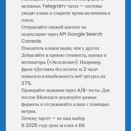
активных Telegram-чатах — системы
увидят клики и сократят время включения в
поиск.
Отправляйте свежий контент на
индексацию через API Google Search
Console.
Показатель кликов выше, чем у других
Добавляйте в превью стоимость, оценки и
мотиваторы («Эксклюзив»). Например,
фраза «Доставка без оплаты за 2 часа»
повысила кликабельность веб-ресурса на
27%.
Проверяйте названия через A/B-тесты. Для
постов ВКонтакте реализуйте разные
форматы и отслеживайте клики с помощью
метрик.
Почему таргет — не наш выбор
В 2025 году цена за клик в ВК