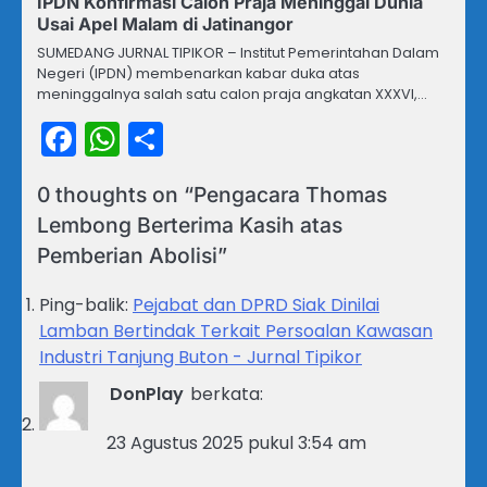
IPDN Konfirmasi Calon Praja Meninggal Dunia
Usai Apel Malam di Jatinangor
SUMEDANG JURNAL TIPIKOR – Institut Pemerintahan Dalam
Negeri (IPDN) membenarkan kabar duka atas
meninggalnya salah satu calon praja angkatan XXXVI,…
Facebook
WhatsApp
Share
0 thoughts on “
Pengacara Thomas
Lembong Berterima Kasih atas
Pemberian Abolisi
”
Ping-balik:
Pejabat dan DPRD Siak Dinilai
Lamban Bertindak Terkait Persoalan Kawasan
Industri Tanjung Buton - Jurnal Tipikor
DonPlay
berkata:
23 Agustus 2025 pukul 3:54 am