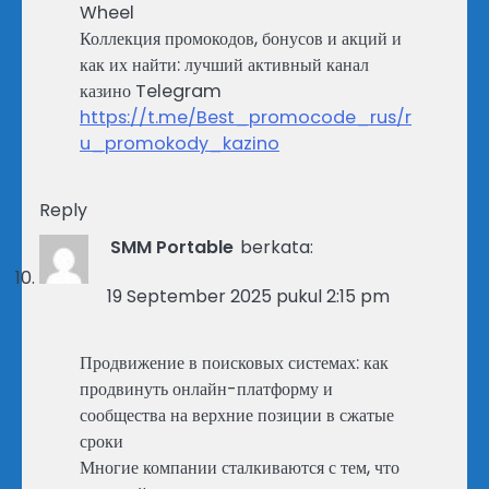
Wheel
Коллекция промокодов, бонусов и акций и
как их найти: лучший активный канал
казино Telegram
https://t.me/Best_promocode_rus/r
u_promokody_kazino
Reply
SMM Portable
berkata:
19 September 2025 pukul 2:15 pm
Продвижение в поисковых системах: как
продвинуть онлайн-платформу и
сообщества на верхние позиции в сжатые
сроки
Многие компании сталкиваются с тем, что