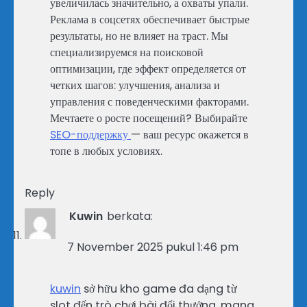
увеличилась значительно, а охваты упали.
Реклама в соцсетях обеспечивает быстрые
результаты, но не влияет на траст. Мы
специализируемся на поисковой
оптимизации, где эффект определяется от
четких шагов: улучшения, анализа и
управления с поведенческими факторами.
Мечтаете о росте посещений? Выбирайте
SEO-поддержку
— ваш ресурс окажется в
топе в любых условиях.
Reply
Kuwin
berkata:
7 November 2025 pukul 1:46 pm
kuwin
sở hữu kho game đa dạng từ
slot đến trò chơi bài đổi thưởng, mang