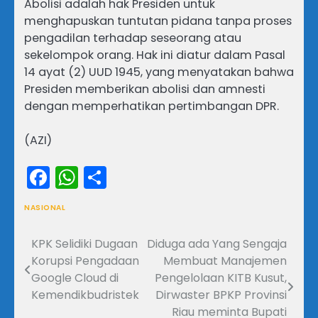
Abolisi adalah hak Presiden untuk
menghapuskan tuntutan pidana tanpa proses
pengadilan terhadap seseorang atau
sekelompok orang. Hak ini diatur dalam Pasal
14 ayat (2) UUD 1945, yang menyatakan bahwa
Presiden memberikan abolisi dan amnesti
dengan memperhatikan pertimbangan DPR.
(AZI)
Facebook
WhatsApp
Share
NASIONAL
KPK Selidiki Dugaan
Diduga ada Yang Sengaja
Navigasi
Korupsi Pengadaan
Membuat Manajemen
pos
Google Cloud di
Pengelolaan KITB Kusut,
Kemendikbudristek
Dirwaster BPKP Provinsi
Riau meminta Bupati