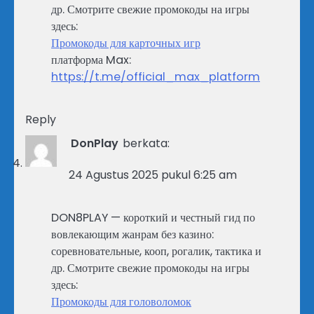
др. Смотрите свежие промокоды на игры
здесь:
Промокоды для карточных игр
платформа Max:
https://t.me/official_max_platform
Reply
DonPlay
berkata:
24 Agustus 2025 pukul 6:25 am
DON8PLAY — короткий и честный гид по
вовлекающим жанрам без казино:
соревновательные, кооп, рогалик, тактика и
др. Смотрите свежие промокоды на игры
здесь:
Промокоды для головоломок