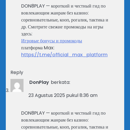
DON8PLAY — короткий и честный гид по
вовлекающим жанрам без казино:
соревновательные, кооп, рогалик, тактика и
др. Смотрите свежие промокоды на игры
здесь:
Игровые бонусы и промокоды
платформа Max:
https://t.me/official_max_platform
Reply
DonPlay
berkata:
23 Agustus 2025 pukul 8:36 am
DON8PLAY — короткий и честный гид по
вовлекающим жанрам без казино:
соревновательные, кооп, рогалик, тактика и