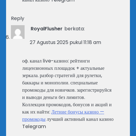
Reply
RoyalFlusher
berkata:
27 Agustus 2025 pukul 11:18 am
оф. канал live-казино: рейтинги
лицензионных площадок + актуальные
зеркала. разбор стратегий для рулетки,
баккары и монополии. специальные
промокоды для новичков. зарегистрируйся
и выводи деньги без лимитов.
Коллекция промокодов, бонусов и акций и
как их найти:
Летние бонусы казино —
промокоды
лучший активный канал казино
Telegram