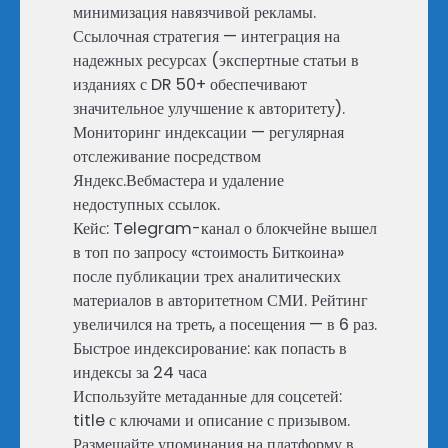
минимизация навязчивой рекламы.
Ссылочная стратегия — интеграция на
надежных ресурсах (экспертные статьи в
изданиях с DR 50+ обеспечивают
значительное улучшение к авторитету).
Мониторинг индексации — регулярная
отслеживание посредством
Яндекс.Вебмастера и удаление
недоступных ссылок.
Кейс: Telegram-канал о блокчейне вышел
в топ по запросу «стоимость Биткоина»
после публикации трех аналитических
материалов в авторитетном СМИ. Рейтинг
увеличился на треть, а посещения — в 6 раз.
Быстрое индексирование: как попасть в
индексы за 24 часа
Используйте метаданные для соцсетей:
title с ключами и описание с призывом.
Размещайте упоминания на платформу в