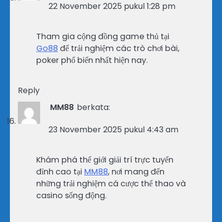
22 November 2025 pukul 1:28 pm
Tham gia cộng đồng game thủ tại
Go88
để trải nghiệm các trò chơi bài,
poker phổ biến nhất hiện nay.
Reply
MM88
berkata:
23 November 2025 pukul 4:43 am
Khám phá thế giới giải trí trực tuyến
đỉnh cao tại
MM88
, nơi mang đến
những trải nghiệm cá cược thể thao và
casino sống động.