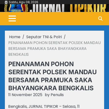
Skip
Sabtu, Agu 08, 2026
to
content
Home
Seputar TNI & Polri
PENANAMAN POHON SERENTAK POLSEK MANDAU
BERSAMA PRAMUKA SAKA BHAYANGKARA
BENGKALIS
PENANAMAN POHON
SERENTAK POLSEK MANDAU
BERSAMA PRAMUKA SAKA
BHAYANGKARA BENGKALIS
11 November 2025
by
Penulis
Bengkalis, JURNAL TIPIKOR – Selasa, 11