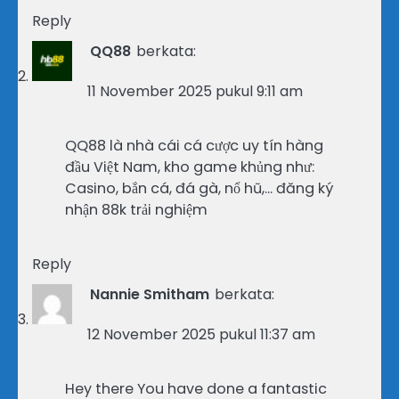
Reply
QQ88
berkata:
11 November 2025 pukul 9:11 am
QQ88 là nhà cái cá cược uy tín hàng
đầu Việt Nam, kho game khủng như:
Casino, bắn cá, đá gà, nổ hũ,… đăng ký
nhận 88k trải nghiệm
Reply
Nannie Smitham
berkata:
12 November 2025 pukul 11:37 am
Hey there You have done a fantastic