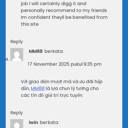
job I will certainly digg it and
personally recommend to my friends
Im confident theyll be benefited from
this site
Reply
MM88
berkata:
17 November 2025 pukul 9:35 pm
Với giao diện mượt mà và ưu đãi hấp
dẫn,
MM88
là lựa chọn lý tưởng cho
các tín đồ giải trí trực tuyến.
Reply
iwin
berkata: