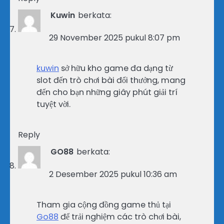
Kuwin
berkata:
29 November 2025 pukul 8:07 pm
kuwin
sở hữu kho game đa dạng từ
slot đến trò chơi bài đổi thưởng, mang
đến cho bạn những giây phút giải trí
tuyệt vời.
Reply
GO88
berkata:
2 Desember 2025 pukul 10:36 am
Tham gia cộng đồng game thủ tại
Go88
để trải nghiệm các trò chơi bài,