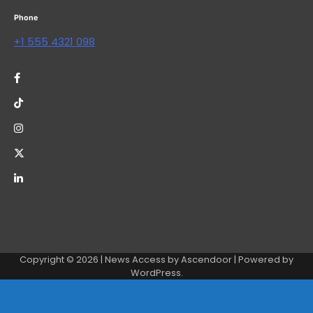
Phone
+1 555 4321 098
Copyright © 2026
| News Access by
Ascendoor
| Powered by
WordPress
.